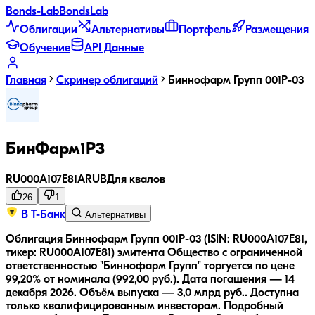
Bonds
-Lab
Bonds
Lab
Облигации
Альтернативы
Портфель
Размещения
Обучение
API Данные
Главная
Скринер облигаций
Биннофарм Групп 001Р-03
БинФарм1P3
RU000A107E81
A
RUB
Для квалов
26
1
В Т-Банк
Альтернативы
Облигация Биннофарм Групп 001Р-03 (ISIN: RU000A107E81,
тикер: RU000A107E81) эмитента Общество с ограниченной
ответственностью "Биннофарм Групп" торгуется по цене
99,20% от номинала (992,00 руб.).
Дата погашения — 14
декабря 2026.
Объём выпуска — 3,0 млрд руб..
Доступна
только квалифицированным инвесторам.
Подробный