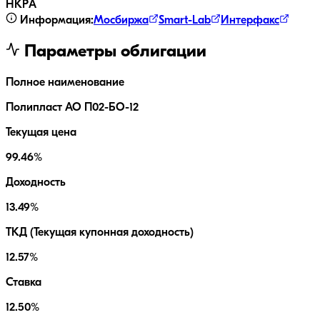
НКР
A
Информация:
Мосбиржа
Smart-Lab
Интерфакс
Параметры облигации
Полное наименование
Полипласт АО П02-БО-12
Текущая цена
99.46%
Доходность
13.49%
ТКД (Текущая купонная доходность)
12.57%
Ставка
12.50%