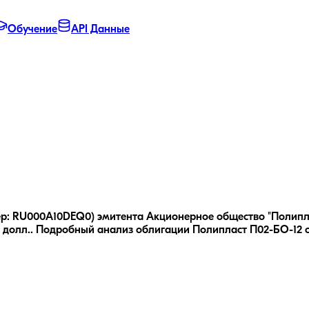
Обучение
API Данные
р: RU000A10DEQ0) эмитента Акционерное общество "Полипласт
долл..
Подробный анализ облигации
Полипласт П02-БО-12
с