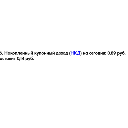
6
.
Накопленный купонный доход (
НКД
) на сегодня:
0,89
руб.
составит
0,14
руб.