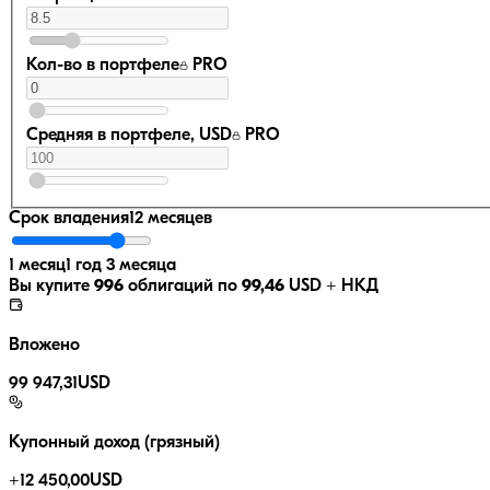
Кол-во в портфеле
PRO
Средняя в портфеле, USD
PRO
Срок владения
12 месяцев
1 месяц
1 год 3 месяца
Вы купите
996
облигаций по
99,46
USD
+ НКД
Вложено
99 947,31
USD
Купонный доход (грязный)
+
12 450,00
USD