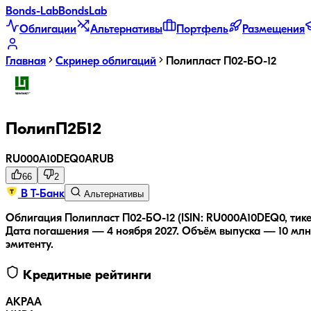
Bonds
-Lab
Bonds
Lab
Облигации
Альтернативы
Портфель
Размещения
Главная
Скринер облигаций
Полипласт П02-БО-12
ПолипП2Б12
RU000A10DEQ0
A
RUB
66
2
В Т-Банк
Альтернативы
Облигация Полипласт П02-БО-12 (ISIN: RU000A10DEQ0, тике
Дата погашения — 4 ноября 2027.
Объём выпуска — 10 млн 
эмитенту.
Кредитные рейтинги
АКРА
A