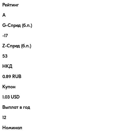
Рейтинг
A
G-Спред (б.п.)
-17
Z-Спред (б.п.)
53
НКД
0.89 RUB
Купон
1.03 USD
Выплат в год
12
Номинал