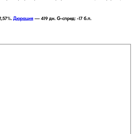
2,57
%.
Дюрация
—
419
дн.
G-спред:
-17
б.п.