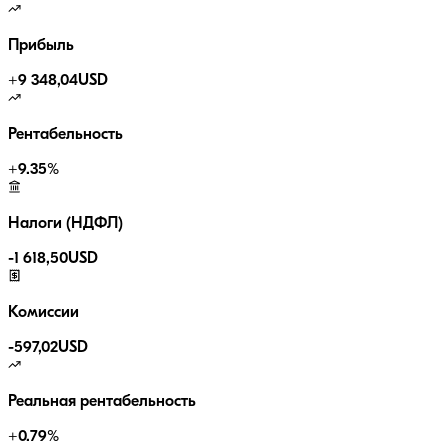
Прибыль
+
9 348,04
USD
Рентабельность
+
9.35
%
Налоги (НДФЛ)
-
1 618,50
USD
Комиссии
-
597,02
USD
Реальная рентабельность
+
0.79
%