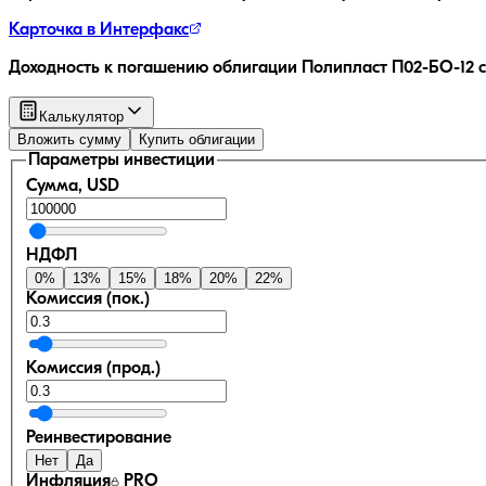
Карточка в Интерфакс
Доходность к погашению облигации
Полипласт П02-БО-12
с
Калькулятор
Вложить сумму
Купить облигации
Параметры инвестиции
Сумма, USD
НДФЛ
0
%
13
%
15
%
18
%
20
%
22
%
Комиссия (пок.)
Комиссия (прод.)
Реинвестирование
Нет
Да
Инфляция
PRO