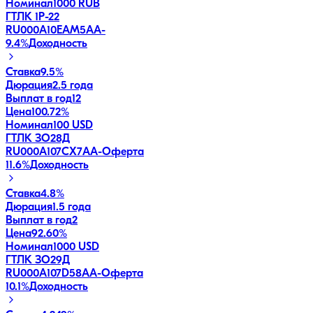
Номинал
1000 RUB
ГТЛК 1P-22
RU000A10EAM5
AA-
9.4
%
Доходность
Ставка
9.5%
Дюрация
2.5 года
Выплат в год
12
Цена
100.72%
Номинал
100 USD
ГТЛК ЗО28Д
RU000A107CX7
AA-
Оферта
11.6
%
Доходность
Ставка
4.8%
Дюрация
1.5 года
Выплат в год
2
Цена
92.60%
Номинал
1000 USD
ГТЛК ЗО29Д
RU000A107D58
AA-
Оферта
10.1
%
Доходность