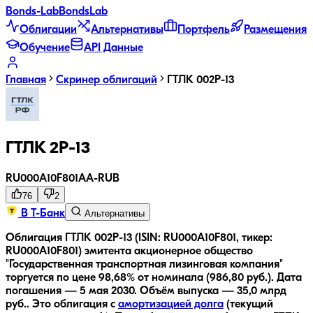
Bonds
-Lab
Bonds
Lab
Облигации
Альтернативы
Портфель
Размещения
Обучение
API Данные
Главная
Скринер облигаций
ГТЛК 002P-13
ГТЛК 2P-13
RU000A10F801
AA-
RUB
76
2
В Т-Банк
Альтернативы
Облигация ГТЛК 002P-13 (ISIN: RU000A10F801, тикер:
RU000A10F801) эмитента акционерное общество
"Государственная транспортная лизинговая компания"
торгуется по цене 98,68% от номинала (986,80 руб.).
Дата
погашения — 5 мая 2030.
Объём выпуска — 35,0 млрд
руб..
Это облигация с
амортизацией долга
(текущий