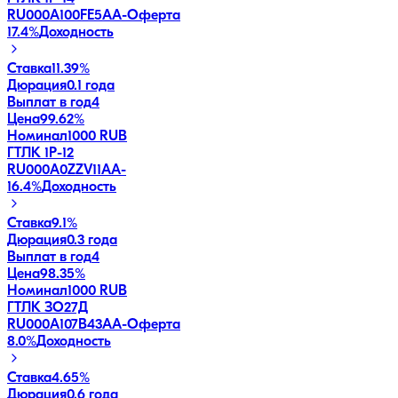
RU000A100FE5
AA-
Оферта
17.4
%
Доходность
Ставка
11.39%
Дюрация
0.1 года
Выплат в год
4
Цена
99.62%
Номинал
1000 RUB
ГТЛК 1P-12
RU000A0ZZV11
AA-
16.4
%
Доходность
Ставка
9.1%
Дюрация
0.3 года
Выплат в год
4
Цена
98.35%
Номинал
1000 RUB
ГТЛК ЗО27Д
RU000A107B43
AA-
Оферта
8.0
%
Доходность
Ставка
4.65%
Дюрация
0.6 года