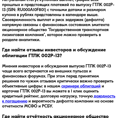
прошлых и предстоящих платежей по выпуску ГТЛК 002P-
13 (ISIN: RU000A10F801) с точными датами и размером
купона в рублях представлены в календаре выше.
Своевременность выплат и риск задержек (дефолта)
напрямую связаны с финансовым состоянием эмитента
акционерное общество "Государственная транспортная
лизинговая компания", которое можно проверить в
разделе аналитики.
Где найти отзывы инвесторов и обсуждение
облигации ГТЛК 002P-13?
Мнения инвесторов и обсуждения выпуска
ГТЛК 002P-13
чаще всего встречаются на внешних пульсах и
финансовых форумах. При этом перед принятием
решения по чужим отзывам критически важно проверить
объективные цифры: в нашем
скринере облигаций
и
карточке
ГТЛК 002P-13
вы можете в 1 клик оценить
кредитный рейтинг, долговую нагрузку, точную
доходность
к погашению
и вероятность дефолта компании на основе
отчетности МСФО и РСБУ.
Где найти отчётность акционерное общество