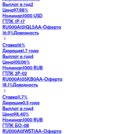
Выплат в год
2
Цена
97.88%
Номинал
1000 USD
ГТЛК 1P-17
RU000A101QL5
AA-
Оферта
16.9
%
Доходность
Ставка
16%
Дюрация
1.7 года
Выплат в год
4
Цена
100.06%
Номинал
1000 RUB
ГТЛК 2P-02
RU000A105KB0
AA-
Оферта
18.1
%
Доходность
Ставка
11.7%
Дюрация
0.3 года
Выплат в год
4
Цена
98.40%
Номинал
1000 RUB
ГТЛК БО-08
RU000A0JWST1
AA-
Оферта