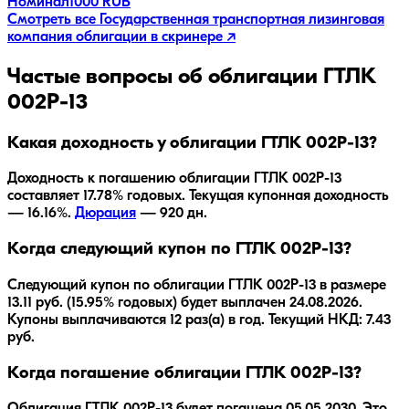
Номинал
1000 RUB
Смотреть все
Государственная транспортная лизинговая
компания
облигации в скринере ↗
Частые вопросы об облигации
ГТЛК
002P-13
Какая доходность у облигации ГТЛК 002P-13?
Доходность к погашению облигации
ГТЛК 002P-13
составляет
17.78
% годовых.
Текущая купонная доходность
— 16.16%.
Дюрация
—
920
дн.
Когда следующий купон по ГТЛК 002P-13?
Следующий купон по облигации ГТЛК 002P-13 в размере
13.11 руб. (15.95% годовых) будет выплачен 24.08.2026.
Купоны выплачиваются 12 раз(а) в год. Текущий НКД: 7.43
руб.
Когда погашение облигации ГТЛК 002P-13?