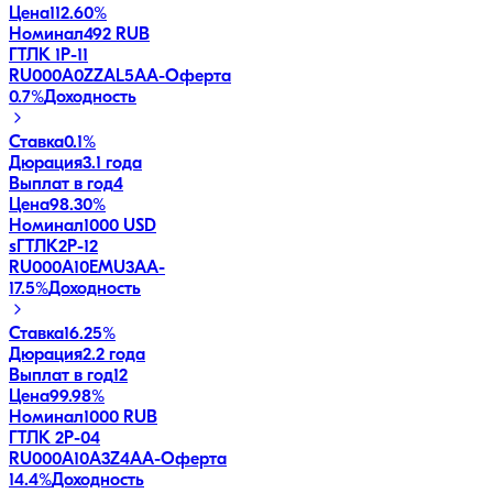
Цена
112.60%
Номинал
492 RUB
ГТЛК 1P-11
RU000A0ZZAL5
AA-
Оферта
0.7
%
Доходность
Ставка
0.1%
Дюрация
3.1 года
Выплат в год
4
Цена
98.30%
Номинал
1000 USD
sГТЛК2P-12
RU000A10EMU3
AA-
17.5
%
Доходность
Ставка
16.25%
Дюрация
2.2 года
Выплат в год
12
Цена
99.98%
Номинал
1000 RUB
ГТЛК 2P-04
RU000A10A3Z4
AA-
Оферта
14.4
%
Доходность