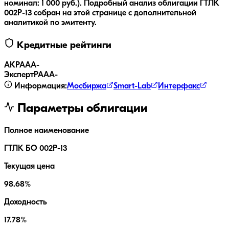
номинал:
1 000
руб.
).
Подробный анализ облигации
ГТЛК
002P-13
собран на этой странице с дополнительной
аналитикой по эмитенту.
Кредитные рейтинги
АКРА
AA-
ЭкспертРА
AA-
Информация:
Мосбиржа
Smart-Lab
Интерфакс
Параметры облигации
Полное наименование
ГТЛК БО 002P-13
Текущая цена
98.68%
Доходность
17.78%