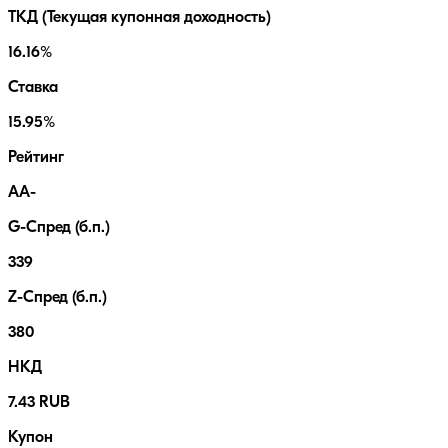
ТКД (Текущая купонная доходность)
16.16%
Ставка
15.95%
Рейтинг
AA-
G-Спред (б.п.)
339
Z-Спред (б.п.)
380
НКД
7.43 RUB
Купон