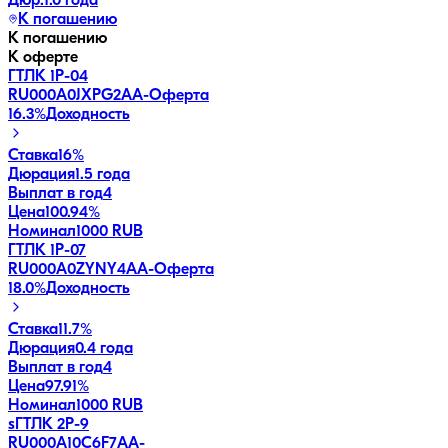
Дюр.
1.0 года
К погашению
К погашению
К оферте
ГТЛК 1P-04
RU000A0JXPG2
AA-
Оферта
16.3
%
Доходность
Ставка
16%
Дюрация
1.5 года
Выплат в год
4
Цена
100.94%
Номинал
1000 RUB
ГТЛК 1P-07
RU000A0ZYNY4
AA-
Оферта
18.0
%
Доходность
Ставка
11.7%
Дюрация
0.4 года
Выплат в год
4
Цена
97.91%
Номинал
1000 RUB
sГТЛК 2P-9
RU000A10C6F7
AA-