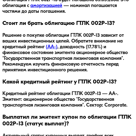
Облигация
ГТЛК 002P-13
будет погашена
05.05.2030
.
Это
облигация с
амортизацией
— номинал погашается
частями до даты погашения.
Стоит ли брать облигацию ГТЛК 002P-13?
Решение о покупке облигации
ГТЛК 002P-13
зависит от
ваших инвестиционных целей. Обратите внимание на
кредитный рейтинг
(
AA-
)
, доходность
(17.78%)
и
финансовое состояние эмитента
акционерное общество
"Государственная транспортная лизинговая компания"
.
Рекомендуем изучить финансовую отчетность перед
принятием инвестиционного решения.
Какой кредитный рейтинг у ГТЛК 002P-13?
Кредитный рейтинг облигации ГТЛК 002P-13 — AA-.
Эмитент: акционерное общество "Государственная
транспортная лизинговая компания". Сектор: Corporate.
Выплатил ли эмитент купон по облигации ГТЛК
002P-13 (статус выплат)?
Актуальный статус купонных выплат, график всех