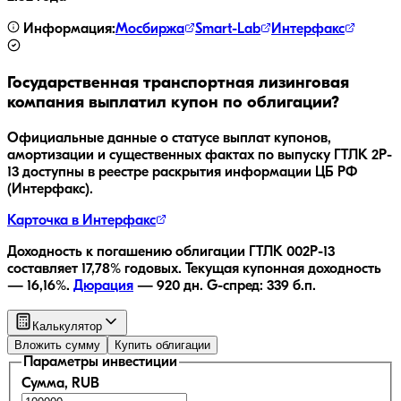
Информация:
Мосбиржа
Smart-Lab
Интерфакс
Государственная транспортная лизинговая
компания
выплатил купон по облигации?
Официальные данные о статусе выплат купонов,
амортизации и существенных фактах по выпуску
ГТЛК 2P-
13
доступны в реестре раскрытия информации ЦБ РФ
(Интерфакс).
Карточка в Интерфакс
Доходность к погашению облигации
ГТЛК 002P-13
составляет
17,78
% годовых.
Текущая купонная доходность
—
16,16
%.
Дюрация
—
920
дн.
G-спред:
339
б.п.
Калькулятор
Вложить сумму
Купить облигации
Параметры инвестиции
Сумма, RUB