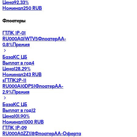
Цена
92.33%
Номинал
250 RUB
Флоатеры
ГТЛК 1P-01
RU000A0JWTV5
Флоатер
AA-
0.8
%
Премия
База
КС ЦБ
Выплат в год
4
Цена
128.29%
Номинал
243 RUB
sГТЛК2P-11
RU000A10DP51
Флоатер
AA-
2.9
%
Премия
База
КС ЦБ
Выплат в год
12
Цена
101.90%
Номинал
1000 RUB
ГТЛК 1P-09
RU000A0ZZ1J8
Флоатер
AA-
Оферта