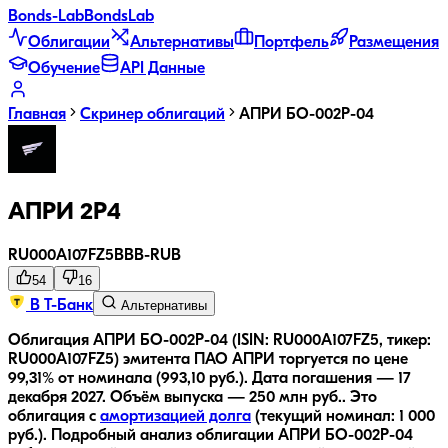
Bonds
-Lab
Bonds
Lab
Облигации
Альтернативы
Портфель
Размещения
Обучение
API Данные
Главная
Скринер облигаций
АПРИ БО-002Р-04
АПРИ 2Р4
RU000A107FZ5
BBB-
RUB
54
16
В Т-Банк
Альтернативы
Облигация АПРИ БО-002Р-04 (ISIN: RU000A107FZ5, тикер:
RU000A107FZ5) эмитента ПАО АПРИ торгуется по цене
99,31% от номинала (993,10 руб.).
Дата погашения — 17
декабря 2027.
Объём выпуска — 250 млн руб..
Это
облигация с
амортизацией долга
(текущий номинал:
1 000
руб.
).
Подробный анализ облигации
АПРИ БО-002Р-04