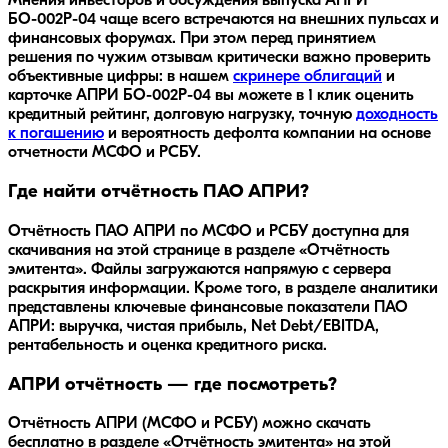
Мнения инвесторов и обсуждения выпуска
АПРИ
БО-002Р-04
чаще всего встречаются на внешних пульсах и
финансовых форумах. При этом перед принятием
решения по чужим отзывам критически важно проверить
объективные цифры: в нашем
скринере облигаций
и
карточке
АПРИ БО-002Р-04
вы можете в 1 клик оценить
кредитный рейтинг, долговую нагрузку, точную
доходность
к погашению
и вероятность дефолта компании на основе
отчетности МСФО и РСБУ.
Где найти отчётность ПАО АПРИ?
Отчётность ПАО АПРИ по МСФО и РСБУ доступна для
скачивания на этой странице в разделе «Отчётность
эмитента». Файлы загружаются напрямую с сервера
раскрытия информации. Кроме того, в разделе аналитики
представлены ключевые финансовые показатели ПАО
АПРИ: выручка, чистая прибыль, Net Debt/EBITDA,
рентабельность и оценка кредитного риска.
АПРИ отчётность — где посмотреть?
Отчётность АПРИ (МСФО и РСБУ) можно скачать
бесплатно в разделе «Отчётность эмитента» на этой