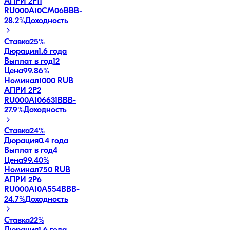
АПРИ 2Р11
RU000A10CM06
BBB-
28.2
%
Доходность
Ставка
25%
Дюрация
1.6 года
Выплат в год
12
Цена
99.86%
Номинал
1000 RUB
АПРИ 2Р2
RU000A106631
BBB-
27.9
%
Доходность
Ставка
24%
Дюрация
0.4 года
Выплат в год
4
Цена
99.40%
Номинал
750 RUB
АПРИ 2Р6
RU000A10A554
BBB-
24.7
%
Доходность
Ставка
22%