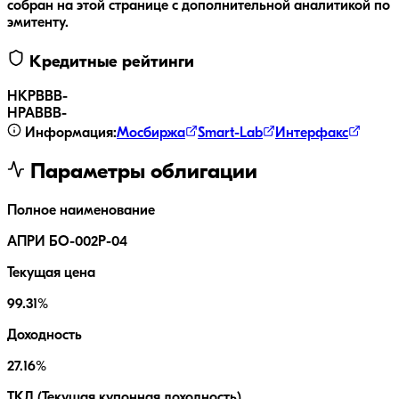
собран на этой странице с дополнительной аналитикой по
эмитенту.
Кредитные рейтинги
НКР
BBB-
НРА
BBB-
Информация:
Мосбиржа
Smart-Lab
Интерфакс
Параметры облигации
Полное наименование
АПРИ БО-002Р-04
Текущая цена
99.31%
Доходность
27.16%
ТКД (Текущая купонная доходность)