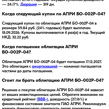
— 24.17%.
Дюрация
—
319
дн.
Когда следующий купон по АПРИ БО-002Р-04?
Следующий купон по облигации АПРИ БО-002Р-04 в
размере 59.84 руб. (24% годовых) будет выплачен
18.09.2026. Купоны выплачиваются 4 раз(а) в год. Текущий
НКД: 32.22 руб.
Когда погашение облигации АПРИ
БО-002Р-04?
Облигация
АПРИ БО-002Р-04
будет погашена
17.12.2027
.
Это облигация с
амортизацией
— номинал погашается
частями до даты погашения.
Стоит ли брать облигацию АПРИ БО-002Р-04?
Решение о покупке облигации
АПРИ БО-002Р-04
зависит
от ваших инвестиционных целей. Обратите внимание на
кредитный рейтинг
(
BBB-
)
, доходность
(27.16%)
и
финансовое состояние эмитента
ПАО АПРИ
. Рекомендуем
изучить финансовую отчетность перед принятием