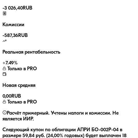
-
3 026,40
RUB
Комиссии
-
587,36
RUB
Реальная рентабельность
+
7.49
%
Только в PRO
Новая средняя
0,00
RUB
Только в PRO
Расчёт примерный. Учтены налоги и комиссии. Не
является ИИР.
Следующий купон по облигации
АПРИ БО-002Р-04
в
размере
59,84
руб.
(24,00% годовых)
будет выплачен
18