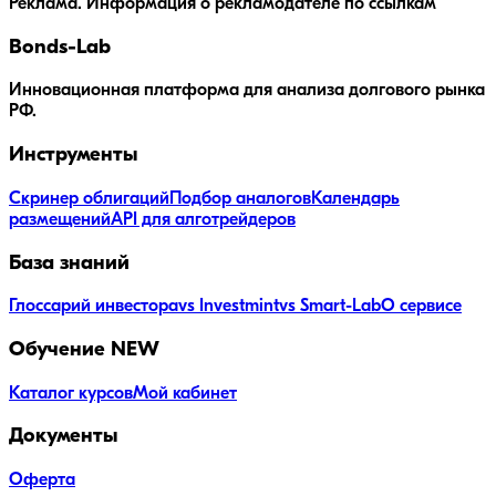
Реклама. Информация о рекламодателе по ссылкам
Bonds
-Lab
Инновационная платформа для анализа долгового рынка
РФ.
Инструменты
Скринер облигаций
Подбор аналогов
Календарь
размещений
API для алготрейдеров
База знаний
Глоссарий инвестора
vs Investmint
vs Smart-Lab
О сервисе
Обучение
NEW
Каталог курсов
Мой кабинет
Документы
Оферта