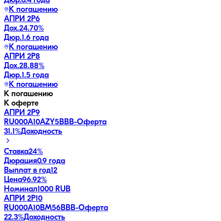
Дюр.
0.4 года
К погашению
АПРИ 2Р6
Дох.
24.70
%
Дюр.
1.6 года
К погашению
АПРИ 2Р8
Дох.
28.88
%
Дюр.
1.5 года
К погашению
К погашению
К оферте
АПРИ 2Р9
RU000A10AZY5
BBB-
Оферта
31.1
%
Доходность
Ставка
24%
Дюрация
0.9 года
Выплат в год
12
Цена
96.92%
Номинал
1000 RUB
АПРИ 2Р10
RU000A10BM56
BBB-
Оферта
22.3
%
Доходность