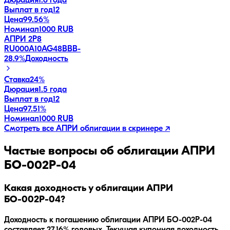
Дюрация
1.6 года
Выплат в год
12
Цена
99.56%
Номинал
1000 RUB
АПРИ 2Р8
RU000A10AG48
BBB-
28.9
%
Доходность
Ставка
24%
Дюрация
1.5 года
Выплат в год
12
Цена
97.51%
Номинал
1000 RUB
Смотреть все
АПРИ
облигации в скринере ↗
Частые вопросы об облигации
АПРИ
БО-002Р-04
Какая доходность у облигации АПРИ
БО-002Р-04?
Доходность к погашению облигации
АПРИ БО-002Р-04
составляет
27.16
% годовых.
Текущая купонная доходность