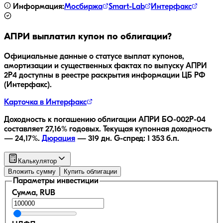
Информация:
Мосбиржа
Smart-Lab
Интерфакс
АПРИ
выплатил купон по облигации?
Официальные данные о статусе выплат купонов,
амортизации и существенных фактах по выпуску
АПРИ
2Р4
доступны в реестре раскрытия информации ЦБ РФ
(Интерфакс).
Карточка в Интерфакс
Доходность к погашению облигации
АПРИ БО-002Р-04
составляет
27,16
% годовых.
Текущая купонная доходность
—
24,17
%.
Дюрация
—
319
дн.
G-спред:
1 353
б.п.
Калькулятор
Вложить сумму
Купить облигации
Параметры инвестиции
Сумма, RUB