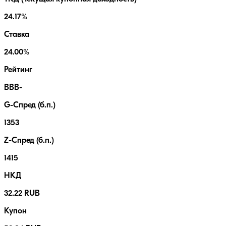
24.17%
Ставка
24.00%
Рейтинг
BBB-
G-Спред (б.п.)
1353
Z-Спред (б.п.)
1415
НКД
32.22 RUB
Купон