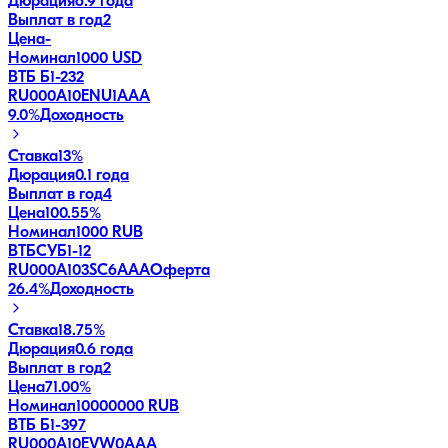
Дюрация
6.9 года
Выплат в год
2
Цена
-
Номинал
1000 USD
ВТБ Б1-232
RU000A10ENU1
AAA
9.0
%
Доходность
Ставка
13%
Дюрация
0.1 года
Выплат в год
4
Цена
100.55%
Номинал
1000 RUB
ВТБСУБ1-12
RU000A103SC6
AAA
Оферта
26.4
%
Доходность
Ставка
18.75%
Дюрация
0.6 года
Выплат в год
2
Цена
71.00%
Номинал
10000000 RUB
ВТБ Б1-397
RU000A10EVW0
AAA