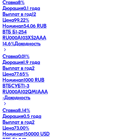
Ставка
8%
Дюрация
0.1 года
Выплат в год
12
Цена
99.22%
Номинал
54.06 RUB
ВТБ Б1-254
RU000A103XS2
AAA
14.6
%
Доходность
Ставка
0.01%
Дюрация
1.9 года
Выплат в год
2
Цена
77.65%
Номинал
1000 RUB
ВТБСУБТ1-3
RU000A102QM1
AAA
-
Доходность
Ставка
8.14%
Дюрация
0.5 года
Выплат в год
2
Цена
73.00%
Номинал
150000 USD