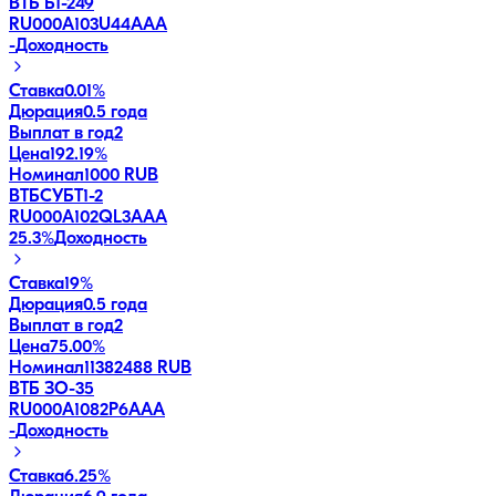
ВТБ Б1-249
RU000A103U44
AAA
-
Доходность
Ставка
0.01%
Дюрация
0.5 года
Выплат в год
2
Цена
192.19%
Номинал
1000 RUB
ВТБСУБТ1-2
RU000A102QL3
AAA
25.3
%
Доходность
Ставка
19%
Дюрация
0.5 года
Выплат в год
2
Цена
75.00%
Номинал
11382488 RUB
ВТБ ЗО-35
RU000A1082P6
AAA
-
Доходность
Ставка
6.25%