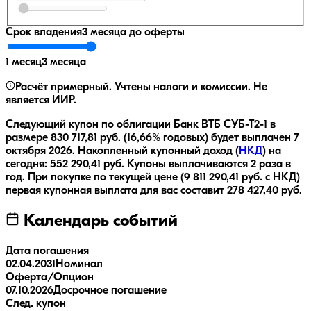
Срок владения
3 месяца
до оферты
1 месяц
3 месяца
Расчёт примерный. Учтены налоги и комиссии. Не
является ИИР.
Следующий купон по облигации
Банк ВТБ СУБ-Т2-1
в
размере
830 717,81
руб.
(16,66% годовых)
будет выплачен
7
октября 2026
.
Накопленный купонный доход (
НКД
) на
сегодня:
552 290,41
руб.
Купоны выплачиваются
2 раза
в
год.
При покупке по текущей цене (
9 811 290,41
руб. с НКД)
первая купонная выплата для вас составит
278 427,40
руб.
Календарь событий
Дата погашения
02.04.2031
Номинал
Оферта/Опцион
07.10.2026
Досрочное погашение
След. купон