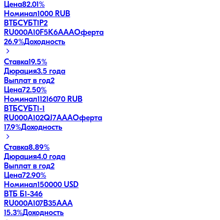
Цена
82.01%
Номинал
1000 RUB
ВТБСУБТ1Р2
RU000A10F5K6
AAA
Оферта
26.9
%
Доходность
Ставка
19.5%
Дюрация
3.5 года
Выплат в год
2
Цена
72.50%
Номинал
11216070 RUB
ВТБСУБТ1-1
RU000A102QJ7
AAA
Оферта
17.9
%
Доходность
Ставка
8.89%
Дюрация
4.0 года
Выплат в год
2
Цена
72.90%
Номинал
150000 USD
ВТБ Б1-346
RU000A107B35
AAA
15.3
%
Доходность