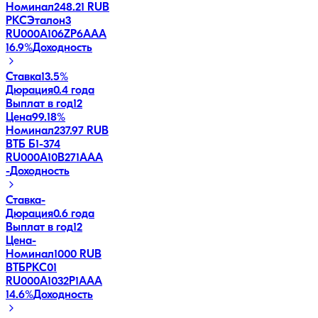
Номинал
248.21 RUB
РКСЭталон3
RU000A106ZP6
AAA
16.9
%
Доходность
Ставка
13.5%
Дюрация
0.4 года
Выплат в год
12
Цена
99.18%
Номинал
237.97 RUB
ВТБ Б1-374
RU000A10B271
AAA
-
Доходность
Ставка
-
Дюрация
0.6 года
Выплат в год
12
Цена
-
Номинал
1000 RUB
ВТБРКС01
RU000A1032P1
AAA
14.6
%
Доходность