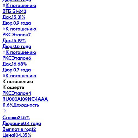
К погашению
ВТБ Б1-243
Дох.
15.31
%
Дюр.
0.9 года
К погашению
РКСЭталон7
Дох.
15.19
%
Дюр.
0.6 года
К погашению
РКСЭталон6
Дох.
16.68
%
Дюр.
0.7 года
К погашению
К погашению
К оферте
РКСЭталон4
RU000A109NC4
AAA
11.6
%
Доходность
Ставка
21.5%
Дюрация
0.4 года
Выплат в год
12
Цена
104.35%