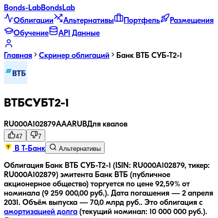
Bonds
-Lab
Bonds
Lab
Облигации
Альтернативы
Портфель
Размещения
Обучение
API Данные
Главная
Скринер облигаций
Банк ВТБ СУБ-Т2-1
ВТБСУБТ2-1
RU000A102879
AAA
RUB
Для квалов
47
7
В Т-Банк
Альтернативы
Облигация Банк ВТБ СУБ-Т2-1 (ISIN: RU000A102879, тикер:
RU000A102879) эмитента Банк ВТБ (публичное
акционерное общество) торгуется по цене 92,59% от
номинала (9 259 000,00 руб.).
Дата погашения — 2 апреля
2031.
Объём выпуска — 70,0 млрд руб..
Это облигация с
амортизацией долга
(текущий номинал:
10 000 000
руб.
).