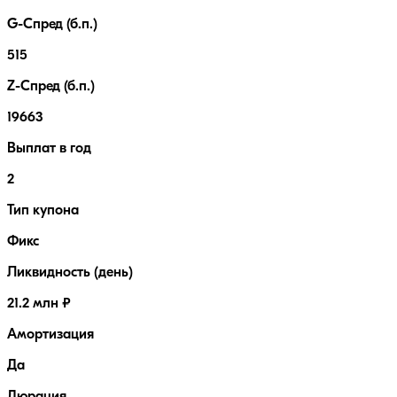
G-Спред (б.п.)
515
Z-Спред (б.п.)
19663
Выплат в год
2
Тип купона
Фикс
Ликвидность (день)
21.2 млн ₽
Амортизация
Да