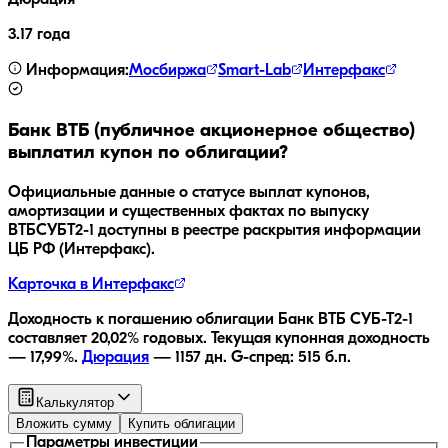
Дюрация
3.17 года
Информация:
Мосбиржа
Smart-Lab
Интерфакс
Банк ВТБ (публичное акционерное общество)
выплатил купон по облигации?
Официальные данные о статусе выплат купонов,
амортизации и существенных фактах по выпуску
ВТБСУБТ2-1
доступны в реестре раскрытия информации
ЦБ РФ (Интерфакс).
Карточка в Интерфакс
Доходность к погашению облигации
Банк ВТБ СУБ-Т2-1
составляет
20,02
% годовых.
Текущая купонная доходность
—
17,99
%.
Дюрация
—
1157
дн.
G-спред:
515
б.п.
Калькулятор
Вложить сумму
Купить облигации
Параметры инвестиции