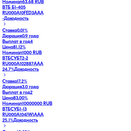
Номинал
63.68 RUB
ВТБ Б1-405
RU000A10FED3
AAA
-
Доходность
Ставка
0.01%
Дюрация
0.9 года
Выплат в год
4
Цена
81.12%
Номинал
1000 RUB
ВТБСУБТ2-2
RU000A102887
AAA
24.7
%
Доходность
Ставка
17.2%
Дюрация
3.0 года
Выплат в год
2
Цена
83.00%
Номинал
10000000 RUB
ВТБСУБ1-13
RU000A104JW1
AAA
25.1
%
Доходность