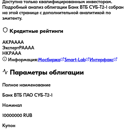
Доступна только квалифицированным инвесторам.
Подробный анализ облигации
Банк ВТБ СУБ-Т2-1
собран
на этой странице с дополнительной аналитикой по
эмитенту.
Кредитные рейтинги
АКРА
AAA
ЭкспертРА
AAA
НКР
AAA
Информация:
Мосбиржа
Smart-Lab
Интерфакс
Параметры облигации
Полное наименование
Банк ВТБ ПАО СУБ-Т2-1
Номинал
10000000 RUB
Купон