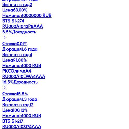
Выплат в год
2
Цена
63.00%
Номинал
10000000 RUB
ВТБ Б1-274
RU000A1043P8
AAA
5.5
%
Доходность
Ставка
0.01%
Дюрация
1.6 года
Выплат в год
4
Цена
91.80%
Номинал
1000 RUB
РКСОлимпA4
RU000A10EWA4
AAA
16.5
%
Доходность
Ставка
15.5%
Дюрация
1.3 года
Выплат в год
12
Цена
100.12%
Номинал
1000 RUB
ВТБ Б1-217
RU000A103174
AAA