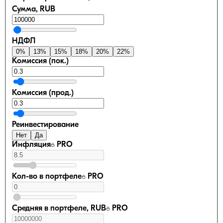
Сумма, RUB
НДФЛ
0
%
13
%
15
%
18
%
20
%
22
%
Комиссия (пок.)
Комиссия (прод.)
Реинвестирование
Нет
Да
Инфляция
PRO
Кол-во в портфеле
PRO
Средняя в портфеле, RUB
PRO