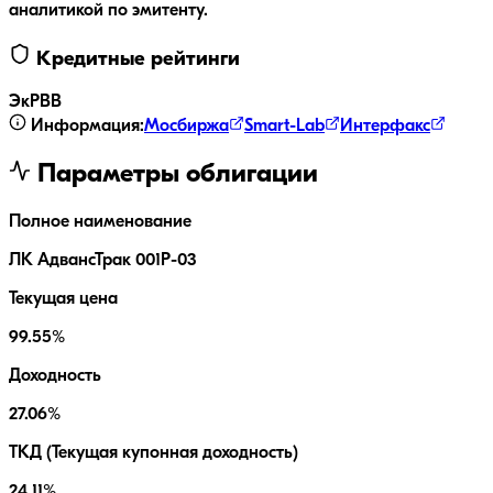
аналитикой по эмитенту.
Кредитные рейтинги
ЭкР
BB
Информация:
Мосбиржа
Smart-Lab
Интерфакс
Параметры облигации
Полное наименование
ЛК АдвансТрак 001Р-03
Текущая цена
99.55%
Доходность
27.06%
ТКД (Текущая купонная доходность)
24.11%