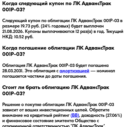
Когда следующий купон по ЛК АдвансТрак
001Р-03?
Следующий купон по облигации ЛК АдвансТрак 001Р-03 в
размере 19.73 руб. (24% годовых) будет выплачен
21.08.2026. Купоны выплачиваются 12 раз(а) в год. Текущий
НКД: 10.52 руб.
Когда погашение облигации ЛК АдвансТрак
001Р-03?
Облигация
ЛК АдвансТрак 001Р-03
будет погашена
28.03.2031
.
Это облигация с
амортизацией
— номинал
погашается частями до даты погашения.
Стоит ли брать облигацию ЛК АдвансТрак
001Р-03?
Решение о покупке облигации
ЛК АдвансТрак 001Р-03
зависит от ваших инвестиционных целей. Обратите
внимание на кредитный рейтинг
(
BB
)
, доходность
(27.06%)
и финансовое состояние эмитента
Общество с
ограниченной ответственностью "ЛК АдвансТрак"
.