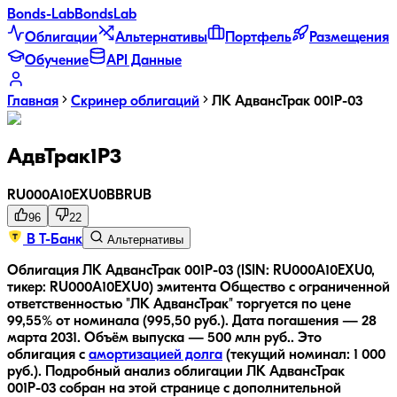
Bonds
-Lab
Bonds
Lab
Облигации
Альтернативы
Портфель
Размещения
Обучение
API Данные
Главная
Скринер облигаций
ЛК АдвансТрак 001Р-03
АдвТрак1Р3
RU000A10EXU0
BB
RUB
96
22
В Т-Банк
Альтернативы
Облигация ЛК АдвансТрак 001Р-03 (ISIN: RU000A10EXU0,
тикер: RU000A10EXU0) эмитента Общество с ограниченной
ответственностью "ЛК АдвансТрак" торгуется по цене
99,55% от номинала (995,50 руб.).
Дата погашения — 28
марта 2031.
Объём выпуска — 500 млн руб..
Это
облигация с
амортизацией долга
(текущий номинал:
1 000
руб.
).
Подробный анализ облигации
ЛК АдвансТрак
001Р-03
собран на этой странице с дополнительной