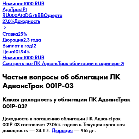
Номинал
1000 RUB
АдвТрак1Р1
RU000A10DG78
BB
Оферта
27.0
%
Доходность
Ставка
25%
Дюрация
2.3 года
Выплат в год
12
Цена
101.94%
Номинал
1000 RUB
Смотреть все
ЛК АдвансТрак
облигации в скринере ↗
Частые вопросы об облигации
ЛК
АдвансТрак 001Р-03
Какая доходность у облигации ЛК АдвансТрак
001Р-03?
Доходность к погашению облигации
ЛК АдвансТрак
001Р-03
составляет
27.06
% годовых.
Текущая купонная
доходность — 24.11%.
Дюрация
—
916
дн.