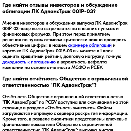
Где найти отзывы инвесторов и обсуждение
облигации ЛК АдвансТрак 001Р-03?
Мнения инвесторов и обсуждения выпуска
ЛК АдвансТрак
001Р-03
чаще всего встречаются на внешних пульсах и
финансовых форумах. При этом перед принятием
решения по чужим отзывам критически важно проверить
объективные цифры: в нашем
скринере облигаций
и
карточке
ЛК АдвансТрак 001Р-03
вы можете в 1 клик
оценить кредитный рейтинг, долговую нагрузку, точную
доходность к погашению
и вероятность дефолта
компании на основе отчетности МСФО и РСБУ.
Где найти отчётность Общество с ограниченной
ответственностью "ЛК АдвансТрак"?
Отчётность Общество с ограниченной ответственностью
"ЛК АдвансТрак" по РСБУ доступна для скачивания на этой
странице в разделе «Отчётность эмитента». Файлы
загружаются напрямую с сервера раскрытия информации.
Кроме того, в разделе аналитики представлены ключевые
финансовые показатели Общество с ограниченной
ответственностью "ЛК АдвансТрак": выручка, чистая