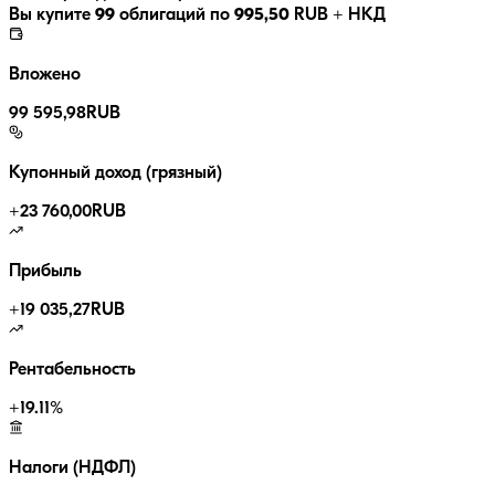
Вы купите
99
облигаций по
995,50
RUB
+ НКД
Вложено
99 595,98
RUB
Купонный доход (грязный)
+
23 760,00
RUB
Прибыль
+
19 035,27
RUB
Рентабельность
+
19.11
%
Налоги (НДФЛ)