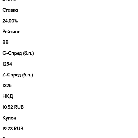
Ставка
24.00%
Рейтинг
BB
G-Спред (б.п.)
1254
Z-Спред (б.п.)
1325
НКД
10.52 RUB
Купон
19.73 RUB