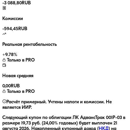
-
3 088,80
RUB
Комиссии
-
594,45
RUB
Реальная рентабельность
+
9.78
%
Только в PRO
Новая средняя
0,00
RUB
Только в PRO
Расчёт примерный. Учтены налоги и комиссии. Не
является ИИР.
Следующий купон по облигации
ЛК АдвансТрак 001Р-03
в
размере
19,73
руб.
(24,00% годовых)
будет выплачен
21
августа 2026
.
Накопленный купонный доход (
НКД
) на