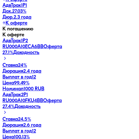
АдвТрак1Р1
Дох.
27.03
%
Дюр.
2.3 года
К оферте
К погашению
К оферте
АдвТрак1Р2
RU000A10ECA6
BB
Оферта
27.1
%
Доходность
Ставка
24%
Дюрация
2.4 года
Выплат в год
12
Цена
99.49%
Номинал
1000 RUB
АдвТрак2Р1
RU000A10FKU4
BB
Оферта
27.4
%
Доходность
Ставка
24.5%
Дюрация
2.6 года
Выплат в год
12
Цена
100.13%