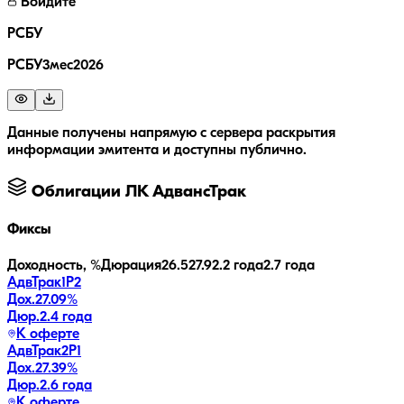
Войдите
РСБУ
РСБУ3мес2026
Данные получены напрямую с сервера раскрытия
информации эмитента и доступны публично.
Облигации
ЛК АдвансТрак
Фиксы
Доходность, %
Дюрация
26.5
27.9
2.2 года
2.7 года
АдвТрак1Р2
Дох.
27.09
%
Дюр.
2.4 года
К оферте
АдвТрак2Р1
Дох.
27.39
%
Дюр.
2.6 года
К оферте