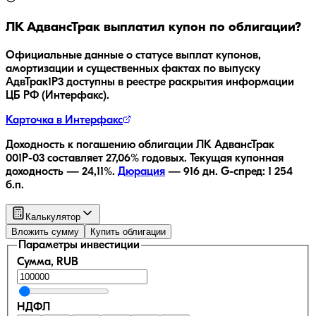
ЛК АдвансТрак
выплатил купон по облигации?
Официальные данные о статусе выплат купонов,
амортизации и существенных фактах по выпуску
АдвТрак1Р3
доступны в реестре раскрытия информации
ЦБ РФ (Интерфакс).
Карточка в Интерфакс
Доходность к погашению облигации
ЛК АдвансТрак
001Р-03
составляет
27,06
% годовых.
Текущая купонная
доходность —
24,11
%.
Дюрация
—
916
дн.
G-спред:
1 254
б.п.
Калькулятор
Вложить сумму
Купить облигации
Параметры инвестиции
Сумма, RUB
НДФЛ