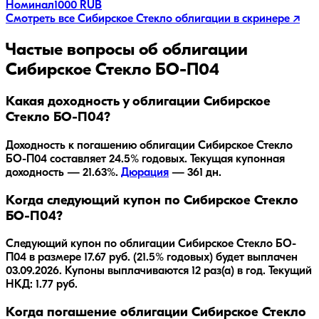
Номинал
1000 RUB
Смотреть все
Сибирское Стекло
облигации в скринере ↗
Частые вопросы об облигации
Сибирское Стекло БО-П04
Какая доходность у облигации Сибирское
Стекло БО-П04?
Доходность к погашению облигации
Сибирское Стекло
БО-П04
составляет
24.5
% годовых.
Текущая купонная
доходность — 21.63%.
Дюрация
—
361
дн.
Когда следующий купон по Сибирское Стекло
БО-П04?
Следующий купон по облигации Сибирское Стекло БО-
П04 в размере 17.67 руб. (21.5% годовых) будет выплачен
03.09.2026. Купоны выплачиваются 12 раз(а) в год. Текущий
НКД: 1.77 руб.
Когда погашение облигации Сибирское Стекло