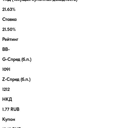
21.63%
Ставка
21.50%
Рейтинг
BB-
G-Спред (б.п.)
1091
Z-Спред (б.п.)
1212
НКД
1.77 RUB
Купон