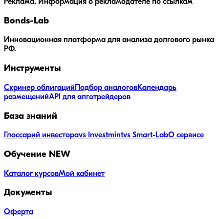
Реклама. Информация о рекламодателе по ссылкам
Bonds
-Lab
Инновационная платформа для анализа долгового рынка
РФ.
Инструменты
Скринер облигаций
Подбор аналогов
Календарь
размещений
API для алготрейдеров
База знаний
Глоссарий инвестора
vs Investmint
vs Smart-Lab
О сервисе
Обучение
NEW
Каталог курсов
Мой кабинет
Документы
Оферта