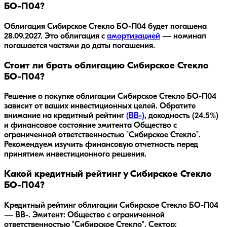
БО-П04?
Облигация
Сибирское Стекло БО-П04
будет погашена
28.09.2027
.
Это облигация с
амортизацией
— номинал
погашается частями до даты погашения.
Стоит ли брать облигацию Сибирское Стекло
БО-П04?
Решение о покупке облигации
Сибирское Стекло БО-П04
зависит от ваших инвестиционных целей. Обратите
внимание на кредитный рейтинг
(
BB-
)
, доходность
(24.5%)
и финансовое состояние эмитента
Общество с
ограниченной ответственностью "Сибирское Стекло"
.
Рекомендуем изучить финансовую отчетность перед
принятием инвестиционного решения.
Какой кредитный рейтинг у Сибирское Стекло
БО-П04?
Кредитный рейтинг облигации Сибирское Стекло БО-П04
— BB-. Эмитент: Общество с ограниченной
ответственностью "Сибирское Стекло". Сектор: