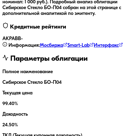
номинал:
1 000
руб.
).
Подробный анализ облигации
Сибирское Стекло БО-П04
собран на этой странице с
дополнительной аналитикой по эмитенту.
Кредитные рейтинги
АКРА
BB-
Информация:
Мосбиржа
Smart-Lab
Интерфакс
Параметры облигации
Полное наименование
Сибирское Стекло БО-П04
Текущая цена
99.40%
Доходность
24.50%
ТКД (Текущая купонная доходность)