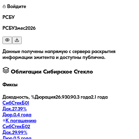
Войдите
РСБУ
РСБУ3мес2026
Данные получены напрямую с сервера раскрытия
информации эмитента и доступны публично.
Облигации
Сибирское Стекло
Фиксы
Доходность, %
Дюрация
26.9
30.9
0.3 года
2.1 года
СибСтекБ01
Дох.
27.39
%
Дюр.
0.4 года
К погашению
СибСтекБ02
Дох.
29.99
%
Дюр.
0.5 года