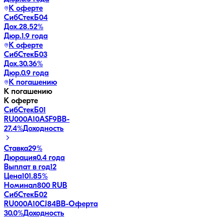
К оферте
СибСтекБ04
Дох.
28.52
%
Дюр.
1.9 года
К оферте
СибСтекБ03
Дох.
30.36
%
Дюр.
0.9 года
К погашению
К погашению
К оферте
СибСтекБ01
RU000A10ASF9
BB-
27.4
%
Доходность
Ставка
29%
Дюрация
0.4 года
Выплат в год
12
Цена
101.85%
Номинал
800 RUB
СибСтекБ02
RU000A10CJ84
BB-
Оферта
30.0
%
Доходность