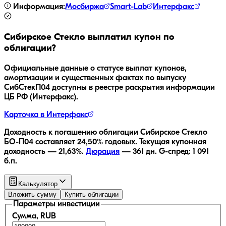
Информация:
Мосбиржа
Smart-Lab
Интерфакс
Сибирское Стекло
выплатил купон по
облигации?
Официальные данные о статусе выплат купонов,
амортизации и существенных фактах по выпуску
СибСтекП04
доступны в реестре раскрытия информации
ЦБ РФ (Интерфакс).
Карточка в Интерфакс
Доходность к погашению облигации
Сибирское Стекло
БО-П04
составляет
24,50
% годовых.
Текущая купонная
доходность —
21,63
%.
Дюрация
—
361
дн.
G-спред:
1 091
б.п.
Калькулятор
Вложить сумму
Купить облигации
Параметры инвестиции
Сумма, RUB