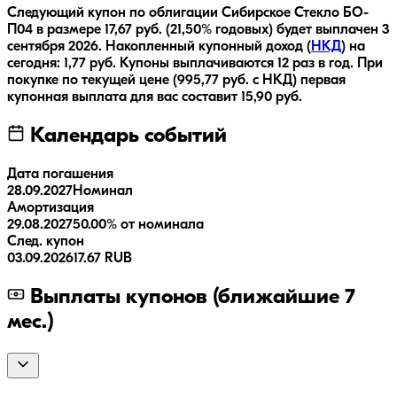
Следующий купон по облигации
Сибирское Стекло БО-
П04
в размере
17,67
руб.
(21,50% годовых)
будет выплачен
3
сентября 2026
.
Накопленный купонный доход (
НКД
) на
сегодня:
1,77
руб.
Купоны выплачиваются
12 раз
в год.
При
покупке по текущей цене (
995,77
руб. с НКД) первая
купонная выплата для вас составит
15,90
руб.
Календарь событий
Дата погашения
28.09.2027
Номинал
Амортизация
29.08.2027
50.00% от номинала
След. купон
03.09.2026
17.67 RUB
Выплаты купонов (ближайшие 7
мес.)