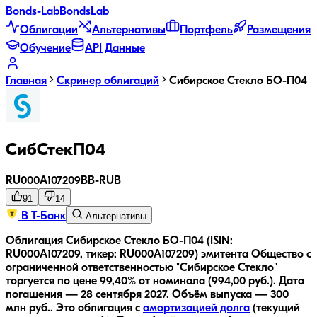
Bonds
-Lab
Bonds
Lab
Облигации
Альтернативы
Портфель
Размещения
Обучение
API Данные
Главная
Скринер облигаций
Сибирское Стекло БО-П04
СибСтекП04
RU000A107209
BB-
RUB
91
14
В Т-Банк
Альтернативы
Облигация Сибирское Стекло БО-П04 (ISIN:
RU000A107209, тикер: RU000A107209) эмитента Общество с
ограниченной ответственностью "Сибирское Стекло"
торгуется по цене 99,40% от номинала (994,00 руб.).
Дата
погашения — 28 сентября 2027.
Объём выпуска — 300
млн руб..
Это облигация с
амортизацией долга
(текущий