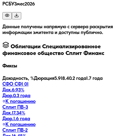
РСБУ3мес2026
Данные получены напрямую с сервера раскрытия
информации эмитента и доступны публично.
Облигации
Специализированное
финансовое общество Сплит Финанс
Фиксы
Доходность, %
Дюрация
5.9
18.4
0.2 года
1.7 года
СФО СФ1 01
Дох.
6.93
%
Дюр.
0.3 года
К погашению
Сплит ПВ-3
Дох.
17.34
%
Дюр.
1.6 года
К погашению
Сплит ПВ-2