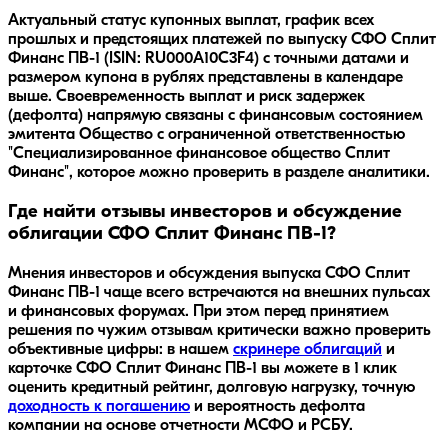
Актуальный статус купонных выплат, график всех
прошлых и предстоящих платежей по выпуску СФО Сплит
Финанс ПВ-1 (ISIN: RU000A10C3F4) с точными датами и
размером купона в рублях представлены в календаре
выше. Своевременность выплат и риск задержек
(дефолта) напрямую связаны с финансовым состоянием
эмитента Общество с ограниченной ответственностью
"Специализированное финансовое общество Сплит
Финанс", которое можно проверить в разделе аналитики.
Где найти отзывы инвесторов и обсуждение
облигации СФО Сплит Финанс ПВ-1?
Мнения инвесторов и обсуждения выпуска
СФО Сплит
Финанс ПВ-1
чаще всего встречаются на внешних пульсах
и финансовых форумах. При этом перед принятием
решения по чужим отзывам критически важно проверить
объективные цифры: в нашем
скринере облигаций
и
карточке
СФО Сплит Финанс ПВ-1
вы можете в 1 клик
оценить кредитный рейтинг, долговую нагрузку, точную
доходность к погашению
и вероятность дефолта
компании на основе отчетности МСФО и РСБУ.