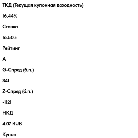
ТКД (Текущая купонная доходность)
16.44%
Ставка
16.50%
Рейтинг
A
G-Спред (б.п.)
341
Z-Спред (б.п.)
-1121
НКД
4.07 RUB
Купон