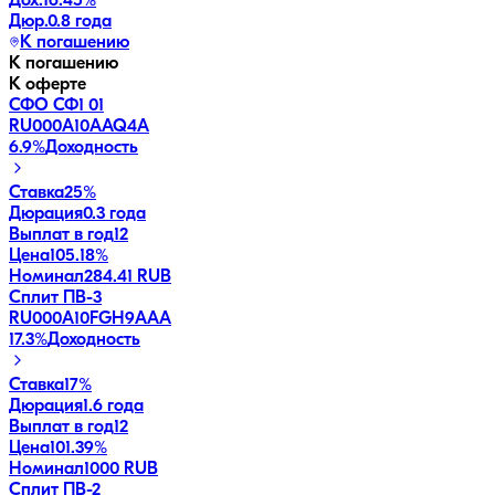
Дох.
16.45
%
Дюр.
0.8 года
К погашению
К погашению
К оферте
СФО СФ1 01
RU000A10AAQ4
A
6.9
%
Доходность
Ставка
25%
Дюрация
0.3 года
Выплат в год
12
Цена
105.18%
Номинал
284.41 RUB
Сплит ПВ-3
RU000A10FGH9
AAA
17.3
%
Доходность
Ставка
17%
Дюрация
1.6 года
Выплат в год
12
Цена
101.39%
Номинал
1000 RUB
Сплит ПВ-2