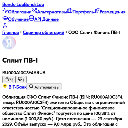
Bonds
-Lab
Bonds
Lab
Облигации
Альтернативы
Портфель
Размещения
Обучение
API Данные
Главная
Скринер облигаций
СФО Сплит Финанс ПВ-1
Сплит ПВ-1
RU000A10C3F4
A
RUB
73
1
В Т-Банк
Альтернативы
Облигация СФО Сплит Финанс ПВ-1 (ISIN: RU000A10C3F4,
тикер: RU000A10C3F4) эмитента Общество с ограниченной
ответственностью "Специализированное финансовое
общество Сплит Финанс" торгуется по цене 100,38% от
номинала (1 003,80 руб.).
Дата погашения — 29 сентября
2029.
Объём выпуска — 9,0 млрд руб..
Это облигация с