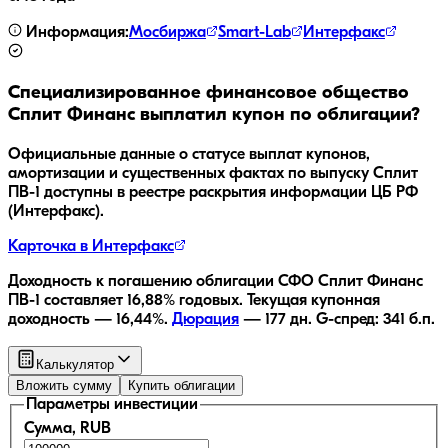
Информация:
Мосбиржа
Smart-Lab
Интерфакс
Специализированное финансовое общество
Сплит Финанс
выплатил купон по облигации?
Официальные данные о статусе выплат купонов,
амортизации и существенных фактах по выпуску
Сплит
ПВ-1
доступны в реестре раскрытия информации ЦБ РФ
(Интерфакс).
Карточка в Интерфакс
Доходность к погашению облигации
СФО Сплит Финанс
ПВ-1
составляет
16,88
% годовых.
Текущая купонная
доходность —
16,44
%.
Дюрация
—
177
дн.
G-спред:
341
б.п.
Калькулятор
Вложить сумму
Купить облигации
Параметры инвестиции
Сумма, RUB