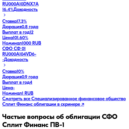
RU000A10DNX7
A
16.4
%
Доходность
Ставка
17.3%
Дюрация
0.8 года
Выплат в год
12
Цена
101.60%
Номинал
1000 RUB
СФО СФ 01
RU000A104VD6
-
-
Доходность
Ставка
10%
Дюрация
0.9 года
Выплат в год
4
Цена
-
Номинал
1 RUB
Смотреть все
Специализированное финансовое общество
Сплит Финанс
облигации в скринере ↗
Частые вопросы об облигации
СФО
Сплит Финанс ПВ-1