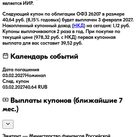
является ИИР.
Следующий купон по облигации
ОФЗ 26207
в размере
40,64
руб.
(8,15% годовых)
будет выплачен
3 февраля 2027
.
Накопленный купонный доход (
НКД
) на сегодня:
1,12
руб.
Купоны выплачиваются
2 раза
в год.
При покупке по
текущей цене (
978,32
руб. с НКД) первая купонная
выплата для вас составит
39,52
руб.
Календарь событий
Дата погашения
03.02.2027
Номинал
След. купон
03.02.2027
40.64 RUB
Выплаты купонов (ближайшие 7
мес.)
Эмитент — Министерство финансов Российской