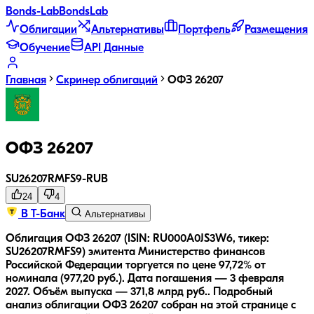
Bonds
-Lab
Bonds
Lab
Облигации
Альтернативы
Портфель
Размещения
Обучение
API Данные
Главная
Скринер облигаций
ОФЗ 26207
ОФЗ 26207
SU26207RMFS9
-
RUB
24
4
В Т-Банк
Альтернативы
Облигация ОФЗ 26207 (ISIN: RU000A0JS3W6, тикер:
SU26207RMFS9) эмитента Министерство финансов
Российской Федерации торгуется по цене 97,72% от
номинала (977,20 руб.).
Дата погашения — 3 февраля
2027.
Объём выпуска — 371,8 млрд руб..
Подробный
анализ облигации
ОФЗ 26207
собран на этой странице с