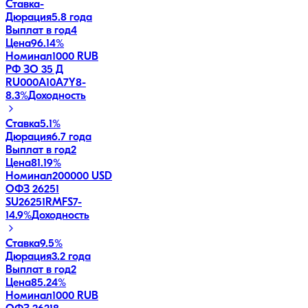
Ставка
-
Дюрация
5.8 года
Выплат в год
4
Цена
96.14%
Номинал
1000 RUB
РФ ЗО 35 Д
RU000A10A7Y8
-
8.3
%
Доходность
Ставка
5.1%
Дюрация
6.7 года
Выплат в год
2
Цена
81.19%
Номинал
200000 USD
ОФЗ 26251
SU26251RMFS7
-
14.9
%
Доходность
Ставка
9.5%
Дюрация
3.2 года
Выплат в год
2
Цена
85.24%
Номинал
1000 RUB