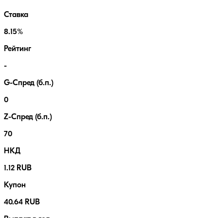
Ставка
8.15%
Рейтинг
-
G-Спред (б.п.)
0
Z-Спред (б.п.)
70
НКД
1.12 RUB
Купон
40.64 RUB