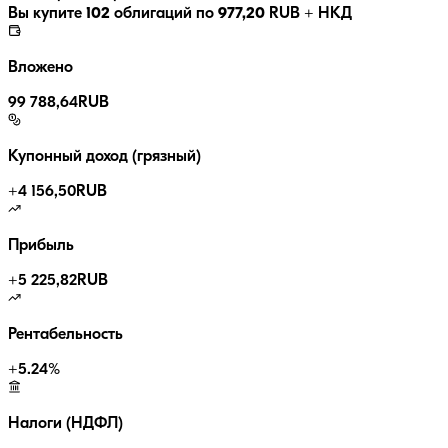
Вы купите
102
облигаций по
977,20
RUB
+ НКД
Вложено
99 788,64
RUB
Купонный доход (грязный)
+
4 156,50
RUB
Прибыль
+
5 225,82
RUB
Рентабельность
+
5.24
%
Налоги (НДФЛ)