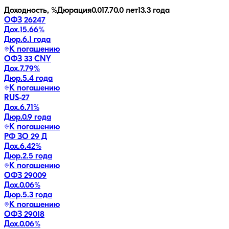
Доходность, %
Дюрация
0.0
17.7
0.0 лет
13.3 года
ОФЗ 26247
Дох.
15.66
%
Дюр.
6.1 года
К погашению
ОФЗ 33 CNY
Дох.
7.79
%
Дюр.
5.4 года
К погашению
RUS-27
Дох.
6.71
%
Дюр.
0.9 года
К погашению
РФ ЗО 29 Д
Дох.
6.42
%
Дюр.
2.5 года
К погашению
ОФЗ 29009
Дох.
0.06
%
Дюр.
5.3 года
К погашению
ОФЗ 29018
Дох.
0.06
%