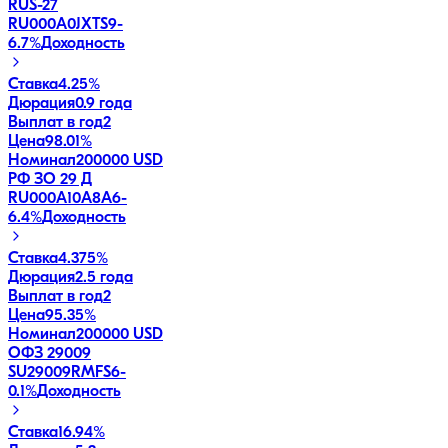
RUS-27
RU000A0JXTS9
-
6.7
%
Доходность
Ставка
4.25%
Дюрация
0.9 года
Выплат в год
2
Цена
98.01%
Номинал
200000 USD
РФ ЗО 29 Д
RU000A10A8A6
-
6.4
%
Доходность
Ставка
4.375%
Дюрация
2.5 года
Выплат в год
2
Цена
95.35%
Номинал
200000 USD
ОФЗ 29009
SU29009RMFS6
-
0.1
%
Доходность
Ставка
16.94%