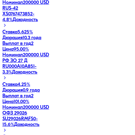
Номинал
200000 USD
RUS-42
XS0767473852
-
4.8
%
Доходность
Ставка
5.625%
Дюрация
10.3 года
Выплат в год
2
Цена
95.00%
Номинал
200000 USD
РФ ЗО 27 Д
RU000A10A851
-
3.3
%
Доходность
Ставка
4.25%
Дюрация
0.9 года
Выплат в год
2
Цена
101.00%
Номинал
200000 USD
ОФЗ 29026
SU29026RMFS0
-
15.6
%
Доходность