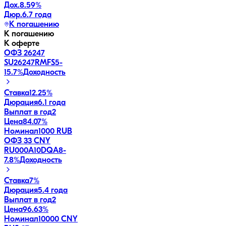
Дох.
8.59
%
Дюр.
6.7 года
К погашению
К погашению
К оферте
ОФЗ 26247
SU26247RMFS5
-
15.7
%
Доходность
Ставка
12.25%
Дюрация
6.1 года
Выплат в год
2
Цена
84.07%
Номинал
1000 RUB
ОФЗ 33 CNY
RU000A10DQA8
-
7.8
%
Доходность
Ставка
7%
Дюрация
5.4 года
Выплат в год
2
Цена
96.63%
Номинал
10000 CNY