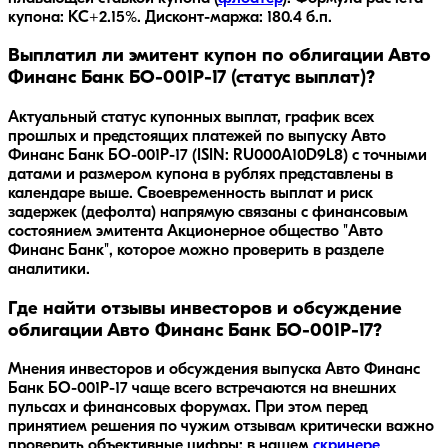
купона: КС+2.15%.
Дисконт-маржа: 180.4 б.п.
Выплатил ли эмитент купон по облигации Авто
Финанс Банк БО-001Р-17 (статус выплат)?
Актуальный статус купонных выплат, график всех
прошлых и предстоящих платежей по выпуску Авто
Финанс Банк БО-001Р-17 (ISIN: RU000A10D9L8) с точными
датами и размером купона в рублях представлены в
календаре выше. Своевременность выплат и риск
задержек (дефолта) напрямую связаны с финансовым
состоянием эмитента Акционерное общество "Авто
Финанс Банк", которое можно проверить в разделе
аналитики.
Где найти отзывы инвесторов и обсуждение
облигации Авто Финанс Банк БО-001Р-17?
Мнения инвесторов и обсуждения выпуска
Авто Финанс
Банк БО-001Р-17
чаще всего встречаются на внешних
пульсах и финансовых форумах. При этом перед
принятием решения по чужим отзывам критически важно
проверить объективные цифры: в нашем
скринере