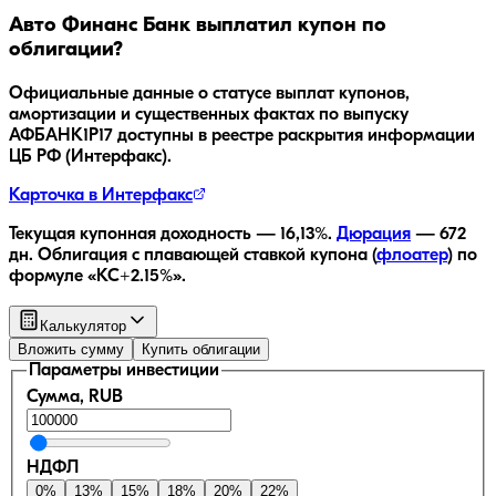
Авто Финанс Банк
выплатил купон по
облигации?
Официальные данные о статусе выплат купонов,
амортизации и существенных фактах по выпуску
АФБАНК1Р17
доступны в реестре раскрытия информации
ЦБ РФ (Интерфакс).
Карточка в Интерфакс
Текущая купонная доходность —
16,13
%.
Дюрация
—
672
дн.
Облигация с плавающей ставкой купона (
флоатер
)
по
формуле «КС+2.15%»
.
Калькулятор
Вложить сумму
Купить облигации
Параметры инвестиции
Сумма, RUB
НДФЛ
0
%
13
%
15
%
18
%
20
%
22
%