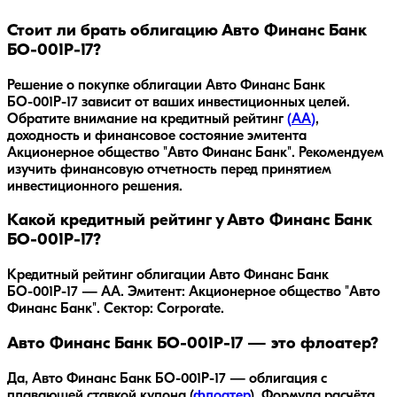
Стоит ли брать облигацию Авто Финанс Банк
БО-001Р-17?
Решение о покупке облигации
Авто Финанс Банк
БО-001Р-17
зависит от ваших инвестиционных целей.
Обратите внимание на кредитный рейтинг
(
AA
)
,
доходность
и финансовое состояние эмитента
Акционерное общество "Авто Финанс Банк"
. Рекомендуем
изучить финансовую отчетность перед принятием
инвестиционного решения.
Какой кредитный рейтинг у Авто Финанс Банк
БО-001Р-17?
Кредитный рейтинг облигации Авто Финанс Банк
БО-001Р-17 — AA. Эмитент: Акционерное общество "Авто
Финанс Банк". Сектор: Corporate.
Авто Финанс Банк БО-001Р-17 — это флоатер?
Да,
Авто Финанс Банк БО-001Р-17
— облигация с
плавающей ставкой купона (
флоатер
).
Формула расчёта