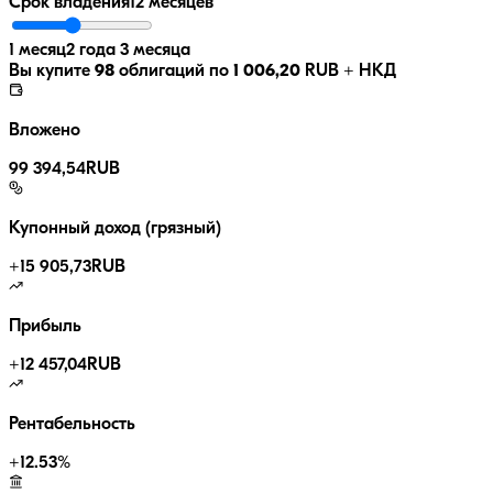
Срок владения
12 месяцев
1 месяц
2 года 3 месяца
Вы купите
98
облигаций по
1 006,20
RUB
+ НКД
Вложено
99 394,54
RUB
Купонный доход (грязный)
+
15 905,73
RUB
Прибыль
+
12 457,04
RUB
Рентабельность
+
12.53
%