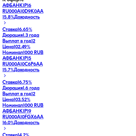
АФБАНК1Р16
RU000A10D9K0
AA
15.8
%
Доходность
Ставка
16.65%
Дюрация
1.3 года
Выплат в год
12
Цена
102.49%
Номинал
1000 RUB
АФБАНК1Р15
RU000A10C6P6
AA
15.7
%
Доходность
Ставка
16.75%
Дюрация
1.6 года
Выплат в год
12
Цена
103.52%
Номинал
1000 RUB
АФБАНК1Р19
RU000A10FGX6
AA
16.0
%
Доходность
Ставка
14.2%