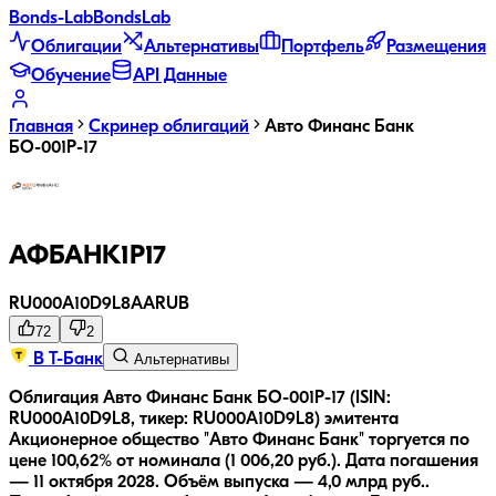
Bonds
-Lab
Bonds
Lab
Облигации
Альтернативы
Портфель
Размещения
Обучение
API Данные
Главная
Скринер облигаций
Авто Финанс Банк
БО-001Р-17
АФБАНК1Р17
RU000A10D9L8
AA
RUB
72
2
В Т-Банк
Альтернативы
Облигация Авто Финанс Банк БО-001Р-17 (ISIN:
RU000A10D9L8, тикер: RU000A10D9L8) эмитента
Акционерное общество "Авто Финанс Банк" торгуется по
цене 100,62% от номинала (1 006,20 руб.).
Дата погашения
— 11 октября 2028.
Объём выпуска — 4,0 млрд руб..