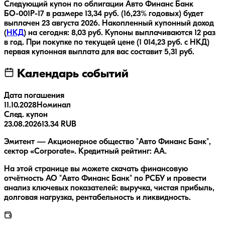
Следующий купон по облигации
Авто Финанс Банк
БО-001Р-17
в размере
13,34
руб.
(16,23% годовых)
будет
выплачен
23 августа 2026
.
Накопленный купонный доход
(
НКД
) на сегодня:
8,03
руб.
Купоны выплачиваются
12 раз
в год.
При покупке по текущей цене (
1 014,23
руб. с НКД)
первая купонная выплата для вас составит
5,31
руб.
Календарь событий
Дата погашения
11.10.2028
Номинал
След. купон
23.08.2026
13.34 RUB
Эмитент — Акционерное общество "Авто Финанс Банк",
сектор «Corporate». Кредитный рейтинг: AA.
На этой странице вы можете скачать финансовую
отчётность АО "Авто Финанс Банк" по РСБУ и провести
анализ ключевых показателей: выручка, чистая прибыль,
долговая нагрузка, рентабельность и ликвидность.