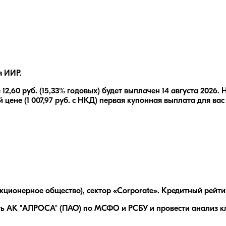
я ИИР.
е
12,60
руб.
(15,33% годовых)
будет выплачен
14 августа 2026
.
Н
 цене (
1 007,97
руб. с НКД) первая купонная выплата для вас
ионерное общество), сектор «Corporate». Кредитный рейти
ть АК "АЛРОСА" (ПАО) по МСФО и РСБУ и провести анализ кл