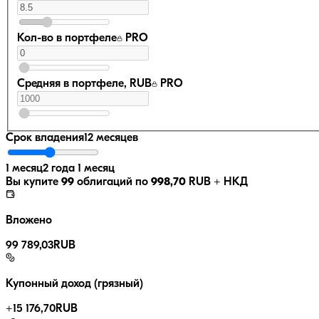
Кол-во в портфеле
PRO
Средняя в портфеле, RUB
PRO
Срок владения
12 месяцев
1 месяц
2 года 1 месяц
Вы купите
99
облигаций по
998,70
RUB
+ НКД
Вложено
99 789,03
RUB
Купонный доход (грязный)
+
15 176,70
RUB