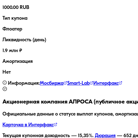
1000.00 RUB
Тип купона
Флоатер
Ликвидность (день)
1.9 млн ₽
Амортизация
Нет
Информация:
Мосбиржа
Smart-Lab
Интерфакс
Акционерная компания АЛРОСА (публичное акц
Официальные данные о статусе выплат купонов, амортиза
Карточка в Интерфакс
Текущая купонная доходность —
15,35
%.
Дюрация
—
652
дн