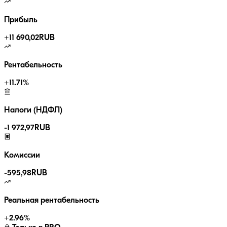
Прибыль
+
11 690,02
RUB
Рентабельность
+
11.71
%
Налоги (НДФЛ)
-
1 972,97
RUB
Комиссии
-
595,98
RUB
Реальная рентабельность
+
2.96
%