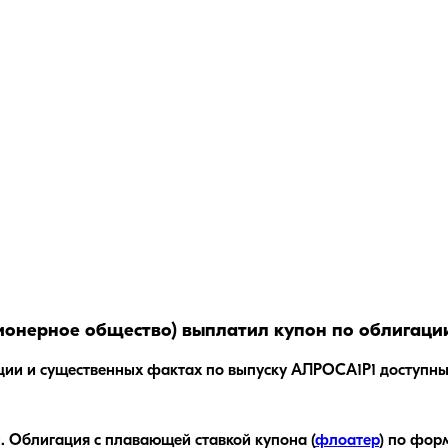
ионерное общество)
выплатил купон по облигаци
ции и существенных фактах по выпуску
АЛРОСА1Р1
доступны
.
Облигация с плавающей ставкой купона (
флоатер
)
по форм