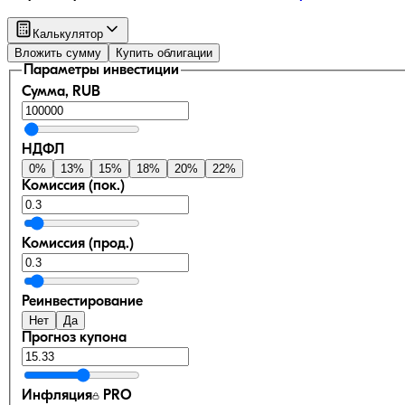
Калькулятор
Вложить сумму
Купить облигации
Параметры инвестиции
Сумма, RUB
НДФЛ
0
%
13
%
15
%
18
%
20
%
22
%
Комиссия (пок.)
Комиссия (прод.)
Реинвестирование
Нет
Да
Прогноз купона
Инфляция
PRO