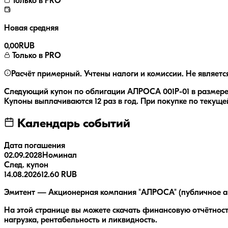
Только в PRO
Новая средняя
0,00
RUB
Только в PRO
Расчёт примерный. Учтены налоги и комиссии. Не являетс
Следующий купон по облигации
АЛРОСА 001Р-01
в размер
Купоны выплачиваются
12 раз
в год.
При покупке по текущей
Календарь событий
Дата погашения
02.09.2028
Номинал
След. купон
14.08.2026
12.60 RUB
Эмитент — Акционерная компания "АЛРОСА" (публичное акц
На этой странице вы можете скачать финансовую отчётнос
нагрузка, рентабельность и ликвидность.