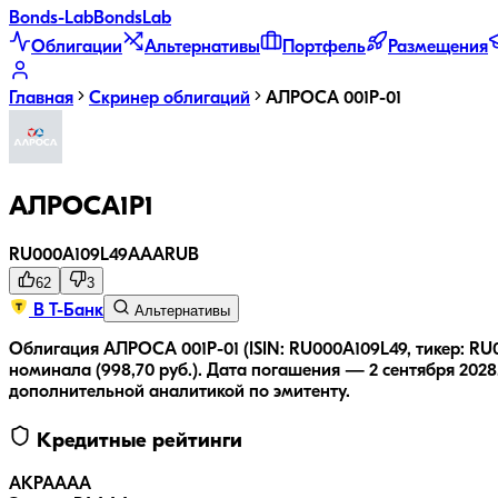
Bonds
-Lab
Bonds
Lab
Облигации
Альтернативы
Портфель
Размещения
Главная
Скринер облигаций
АЛРОСА 001Р-01
АЛРОСА1Р1
RU000A109L49
AAA
RUB
62
3
В Т-Банк
Альтернативы
Облигация АЛРОСА 001Р-01 (ISIN: RU000A109L49, тикер: RU
номинала (998,70 руб.).
Дата погашения — 2 сентября 2028
дополнительной аналитикой по эмитенту.
Кредитные рейтинги
АКРА
AAA