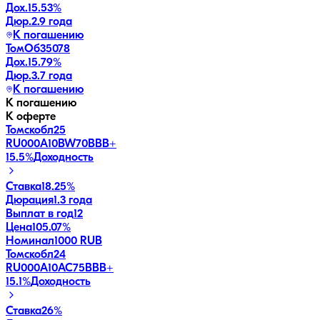
Дох.
15.53
%
Дюр.
2.9 года
К погашению
ТомОб35078
Дох.
15.79
%
Дюр.
3.7 года
К погашению
К погашению
К оферте
Томскобл25
RU000A10BW70
BBB+
15.5
%
Доходность
Ставка
18.25%
Дюрация
1.3 года
Выплат в год
12
Цена
105.07%
Номинал
1000 RUB
Томскобл24
RU000A10AC75
BBB+
15.1
%
Доходность
Ставка
26%