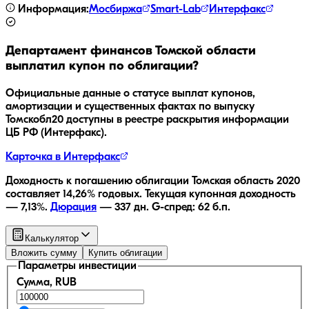
Информация:
Мосбиржа
Smart-Lab
Интерфакс
Департамент финансов Томской области
выплатил купон по облигации?
Официальные данные о статусе выплат купонов,
амортизации и существенных фактах по выпуску
Томскобл20
доступны в реестре раскрытия информации
ЦБ РФ (Интерфакс).
Карточка в Интерфакс
Доходность к погашению облигации
Томская область 2020
составляет
14,26
% годовых.
Текущая купонная доходность
—
7,13
%.
Дюрация
—
337
дн.
G-спред:
62
б.п.
Калькулятор
Вложить сумму
Купить облигации
Параметры инвестиции
Сумма, RUB