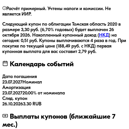
Расчёт примерный. Учтены налоги и комиссии. Не
является ИИР.
Следующий купон по облигации
Томская область 2020
в
размере
3,30
руб.
(6,70% годовых)
будет выплачен
26
октября 2026
.
Накопленный купонный доход (
НКД
) на
сегодня:
0,51
руб.
Купоны выплачиваются
4 раза
в год.
При
покупке по текущей цене (
188,49
руб. с НКД) первая
купонная выплата для вас составит
2,79
руб.
Календарь событий
Дата погашения
23.07.2027
Номинал
Амортизация
23.07.2027
20.00% от номинала
След. купон
26.10.2026
3.30 RUB
Выплаты купонов (ближайшие 7
мес.)