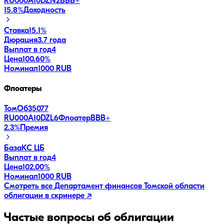
RU000A10DZN2
BBB+
15.8
%
Доходность
Ставка
15.1%
Дюрация
3.7 года
Выплат в год
4
Цена
100.60%
Номинал
1000 RUB
Флоатеры
ТомОб35077
RU000A10DZL6
Флоатер
BBB+
2.3
%
Премия
База
КС ЦБ
Выплат в год
4
Цена
102.00%
Номинал
1000 RUB
Смотреть все
Департамент финансов Томской области
облигации в скринере ↗
Частые вопросы об облигации