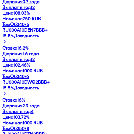
Дюрация
0.7 года
Выплат в год
12
Цена
108.03%
Номинал
750 RUB
ТомОб34075
RU000A10DEN7
BBB+
15.8
%
Доходность
Ставка
16.2%
Дюрация
1.6 года
Выплат в год
12
Цена
102.46%
Номинал
1000 RUB
ТомОб34076
RU000A10DWQ2
BBB+
15.5
%
Доходность
Ставка
16%
Дюрация
2.9 года
Выплат в год
4
Цена
103.72%
Номинал
1000 RUB
ТомОб35078