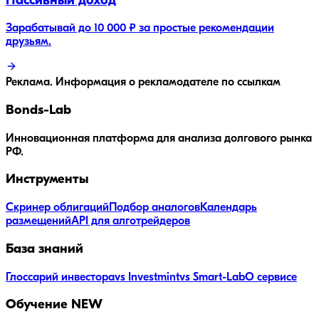
Пассивный доход
Зарабатывай до 10 000 ₽ за простые рекомендации
друзьям.
Реклама. Информация о рекламодателе по ссылкам
Bonds
-Lab
Инновационная платформа для анализа долгового рынка
РФ.
Инструменты
Скринер облигаций
Подбор аналогов
Календарь
размещений
API для алготрейдеров
База знаний
Глоссарий инвестора
vs Investmint
vs Smart-Lab
О сервисе
Обучение
NEW