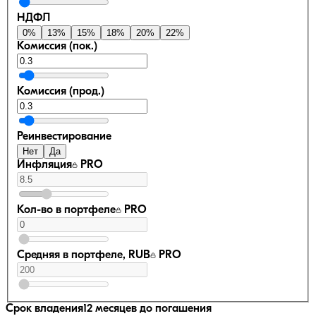
НДФЛ
0
%
13
%
15
%
18
%
20
%
22
%
Комиссия (пок.)
Комиссия (прод.)
Реинвестирование
Нет
Да
Инфляция
PRO
Кол-во в портфеле
PRO
Средняя в портфеле, RUB
PRO
Срок владения
12 месяцев
до погашения