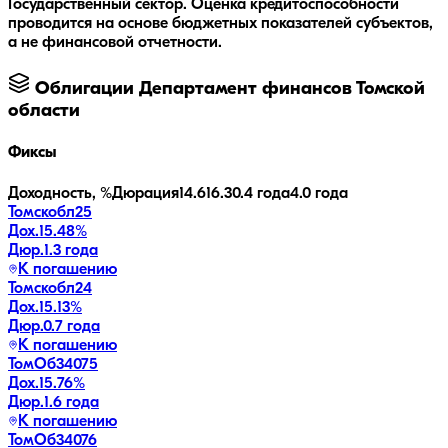
Государственный сектор. Оценка кредитоспособности
проводится на основе бюджетных показателей субъектов,
а не финансовой отчетности.
Облигации
Департамент финансов Томской
области
Фиксы
Доходность, %
Дюрация
14.6
16.3
0.4 года
4.0 года
Томскобл25
Дох.
15.48
%
Дюр.
1.3 года
К погашению
Томскобл24
Дох.
15.13
%
Дюр.
0.7 года
К погашению
ТомОб34075
Дох.
15.76
%
Дюр.
1.6 года
К погашению
ТомОб34076