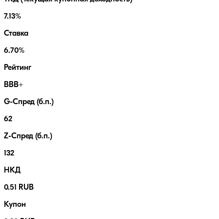
7.13%
Ставка
6.70%
Рейтинг
BBB+
G-Спред (б.п.)
62
Z-Спред (б.п.)
132
НКД
0.51 RUB
Купон