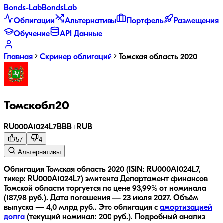
Bonds
-Lab
Bonds
Lab
Облигации
Альтернативы
Портфель
Размещения
Обучение
API Данные
Главная
Скринер облигаций
Томская область 2020
Томскобл20
RU000A1024L7
BBB+
RUB
57
4
Альтернативы
Облигация Томская область 2020 (ISIN: RU000A1024L7,
тикер: RU000A1024L7) эмитента Департамент финансов
Томской области торгуется по цене 93,99% от номинала
(187,98 руб.).
Дата погашения — 23 июля 2027.
Объём
выпуска — 4,0 млрд руб..
Это облигация с
амортизацией
долга
(текущий номинал:
200
руб.
).
Подробный анализ