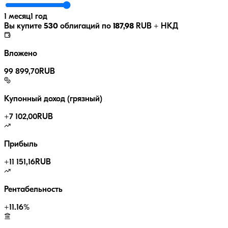
1 месяц
1 год
Вы купите
530
облигаций по
187,98
RUB
+ НКД
Вложено
99 899,70
RUB
Купонный доход (грязный)
+
7 102,00
RUB
Прибыль
+
11 151,16
RUB
Рентабельность
+
11.16
%