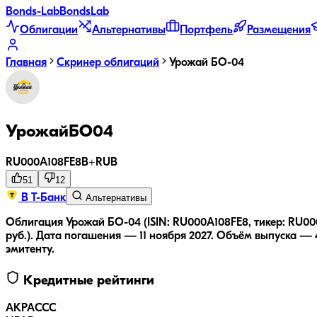
Bonds
-Lab
Bonds
Lab
Облигации
Альтернативы
Портфель
Размещения
Главная
Скринер облигаций
Урожай БО-04
УрожайБО04
RU000A108FE8
B+
RUB
51
12
В Т-Банк
Альтернативы
Облигация Урожай БО-04 (ISIN: RU000A108FE8, тикер: RU000
руб.).
Дата погашения — 11 ноября 2027.
Объём выпуска — 4
эмитенту.
Кредитные рейтинги
АКРА
CCC