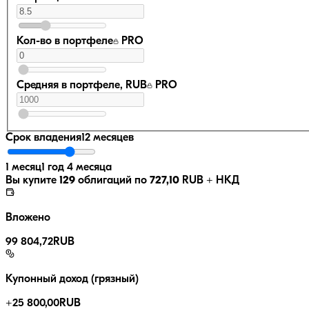
Кол-во в портфеле
PRO
Средняя в портфеле, RUB
PRO
Срок владения
12 месяцев
1 месяц
1 год 4 месяца
Вы купите
129
облигаций по
727,10
RUB
+ НКД
Вложено
99 804,72
RUB
Купонный доход (грязный)
+
25 800,00
RUB