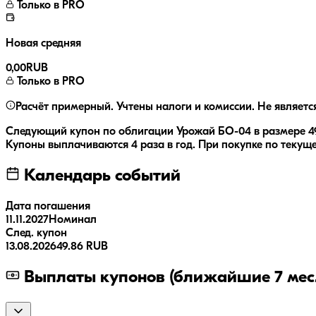
Только в PRO
Новая средняя
0,00
RUB
Только в PRO
Расчёт примерный. Учтены налоги и комиссии. Не являетс
Следующий купон по облигации
Урожай БО-04
в размере
4
Купоны выплачиваются
4 раза
в год.
При покупке по текуще
Календарь событий
Дата погашения
11.11.2027
Номинал
След. купон
13.08.2026
49.86 RUB
Выплаты купонов (ближайшие 7 мес.