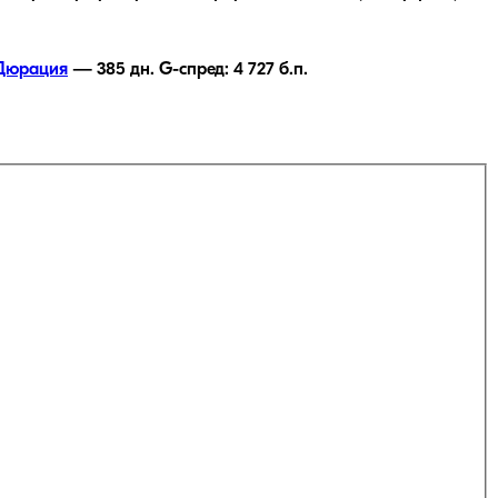
Дюрация
—
385
дн.
G-спред:
4 727
б.п.