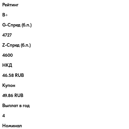
Рейтинг
B+
G-Спред (б.п.)
4727
Z-Спред (б.п.)
4600
НКД
46.58 RUB
Купон
49.86 RUB
Выплат в год
4
Номинал