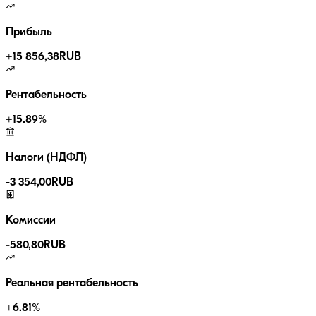
Прибыль
+
15 856,38
RUB
Рентабельность
+
15.89
%
Налоги (НДФЛ)
-
3 354,00
RUB
Комиссии
-
580,80
RUB
Реальная рентабельность
+
6.81
%