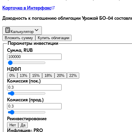
Карточка в Интерфакс
Доходность к погашению облигации
Урожай БО-04
составл
Калькулятор
Вложить сумму
Купить облигации
Параметры инвестиции
Сумма, RUB
НДФЛ
0
%
13
%
15
%
18
%
20
%
22
%
Комиссия (пок.)
Комиссия (прод.)
Реинвестирование
Нет
Да
Инфляция
PRO