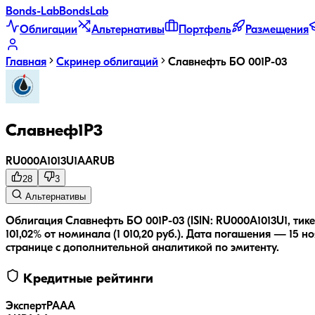
Bonds
-Lab
Bonds
Lab
Облигации
Альтернативы
Портфель
Размещения
Главная
Скринер облигаций
Славнефть БО 001Р-03
Славнеф1Р3
RU000A1013U1
AA
RUB
28
3
Альтернативы
Облигация Славнефть БО 001Р-03 (ISIN: RU000A1013U1, тик
101,02% от номинала (1 010,20 руб.).
Дата погашения — 15 но
странице с дополнительной аналитикой по эмитенту.
Кредитные рейтинги
ЭкспертРА
AA