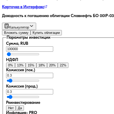
Карточка в Интерфакс
Доходность к погашению облигации
Славнефть БО 001Р-03
Калькулятор
Вложить сумму
Купить облигации
Параметры инвестиции
Сумма, RUB
НДФЛ
0
%
13
%
15
%
18
%
20
%
22
%
Комиссия (пок.)
Комиссия (прод.)
Реинвестирование
Нет
Да
Инфляция
PRO