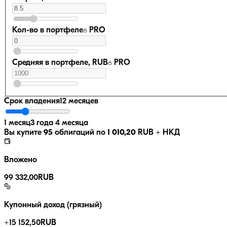
Кол-во в портфеле
PRO
Средняя в портфеле, RUB
PRO
Срок владения
12 месяцев
1 месяц
3 года 4 месяца
Вы купите
95
облигаций по
1 010,20
RUB
+ НКД
Вложено
99 332,00
RUB
Купонный доход (грязный)
+
15 152,50
RUB