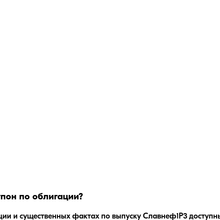
пон по облигации?
ции и существенных фактах по выпуску
Славнеф1Р3
доступны