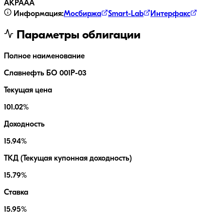
АКРА
AA
Информация:
Мосбиржа
Smart-Lab
Интерфакс
Параметры облигации
Полное наименование
Славнефть БО 001Р-03
Текущая цена
101.02%
Доходность
15.94%
ТКД (Текущая купонная доходность)
15.79%
Ставка
15.95%