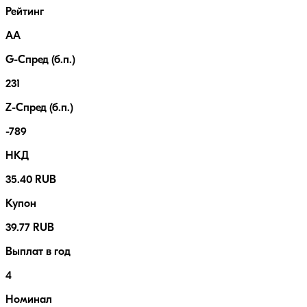
Рейтинг
AA
G-Спред (б.п.)
231
Z-Спред (б.п.)
-789
НКД
35.40 RUB
Купон
39.77 RUB
Выплат в год
4
Номинал