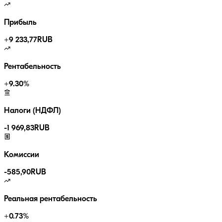
Прибыль
+
9 233,77
RUB
Рентабельность
+
9.30
%
Налоги (НДФЛ)
-
1 969,83
RUB
Комиссии
-
585,90
RUB
Реальная рентабельность
+
0.73
%