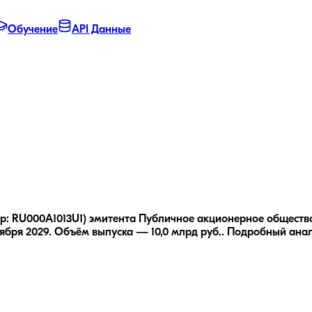
Обучение
API Данные
ер: RU000A1013U1) эмитента Публичное акционерное обществ
ября 2029.
Объём выпуска — 10,0 млрд руб..
Подробный ана