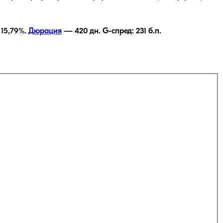
—
15,79
%.
Дюрация
—
420
дн.
G-спред:
231
б.п.