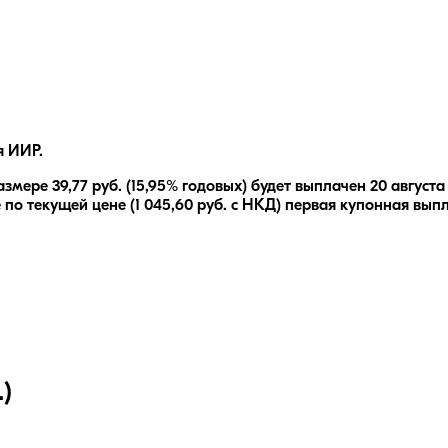
я ИИР.
азмере
39,77
руб.
(15,95% годовых)
будет выплачен
20 августа
 по текущей цене (
1 045,60
руб. с НКД) первая купонная выпл
)