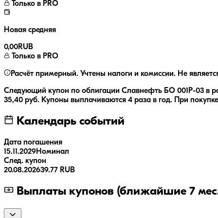
Только в PRO
Новая средняя
0,00
RUB
Только в PRO
Расчёт примерный. Учтены налоги и комиссии. Не являетс
Следующий купон по облигации
Славнефть БО 001Р-03
в р
35,40
руб.
Купоны выплачиваются
4 раза
в год.
При покупке
Календарь событий
Дата погашения
15.11.2029
Номинал
След. купон
20.08.2026
39.77 RUB
Выплаты купонов (ближайшие 7 мес.