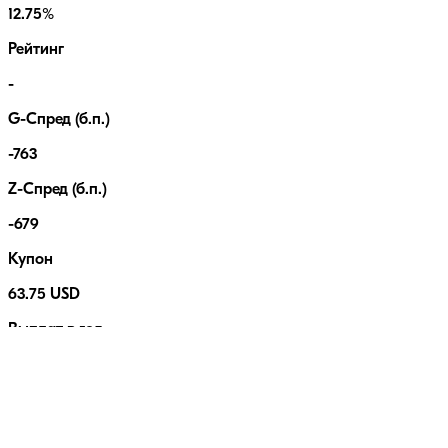
12.75%
Рейтинг
-
G-Спред (б.п.)
-763
Z-Спред (б.п.)
-679
Купон
63.75 USD
Выплат в год
2
Номинал
1000.00 USD