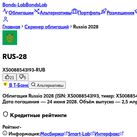
Bonds
-Lab
Bonds
Lab
Облигации
Альтернативы
Портфель
Размещения
Главная
Скринер облигаций
Russia 2028
RUS-28
XS0088543193
-
RUB
21
5
В Т-Банк
Альтернативы
Облигация Russia 2028 (ISIN: XS0088543193, тикер: XS00885
Дата погашения — 24 июня 2028.
Объём выпуска — 2,5 млр
Кредитные рейтинги
Рейтинг
-
Информация:
Мосбиржа
Smart-Lab
Интерфакс