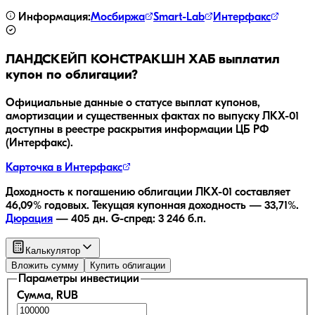
Информация:
Мосбиржа
Smart-Lab
Интерфакс
ЛАНДСКЕЙП КОНСТРАКШН ХАБ
выплатил
купон по облигации?
Официальные данные о статусе выплат купонов,
амортизации и существенных фактах по выпуску
ЛКХ-01
доступны в реестре раскрытия информации ЦБ РФ
(Интерфакс).
Карточка в Интерфакс
Доходность к погашению облигации
ЛКХ-01
составляет
46,09
% годовых.
Текущая купонная доходность —
33,71
%.
Дюрация
—
405
дн.
G-спред:
3 246
б.п.
Калькулятор
Вложить сумму
Купить облигации
Параметры инвестиции
Сумма, RUB