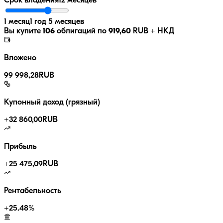
Срок владения
12 месяцев
1 месяц
1 год 5 месяцев
Вы купите
106
облигаций по
919,60
RUB
+ НКД
Вложено
99 998,28
RUB
Купонный доход (грязный)
+
32 860,00
RUB
Прибыль
+
25 475,09
RUB
Рентабельность
+
25.48
%