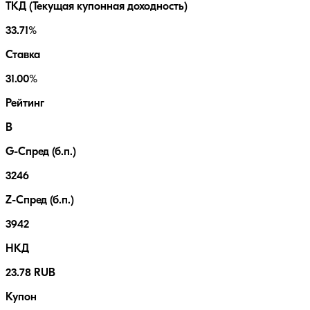
ТКД (Текущая купонная доходность)
33.71%
Ставка
31.00%
Рейтинг
B
G-Спред (б.п.)
3246
Z-Спред (б.п.)
3942
НКД
23.78 RUB
Купон