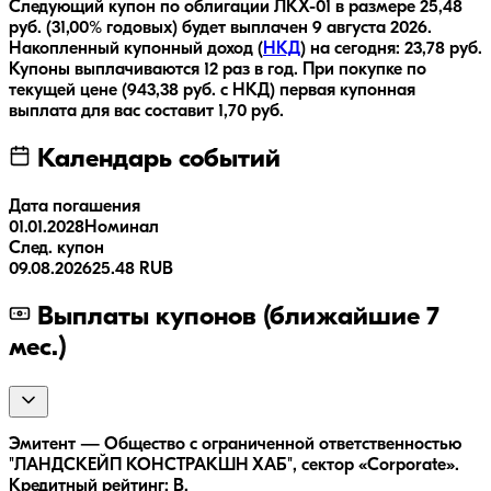
Следующий купон по облигации
ЛКХ-01
в размере
25,48
руб.
(31,00% годовых)
будет выплачен
9 августа 2026
.
Накопленный купонный доход (
НКД
) на сегодня:
23,78
руб.
Купоны выплачиваются
12 раз
в год.
При покупке по
текущей цене (
943,38
руб. с НКД) первая купонная
выплата для вас составит
1,70
руб.
Календарь событий
Дата погашения
01.01.2028
Номинал
След. купон
09.08.2026
25.48 RUB
Выплаты купонов (ближайшие 7
мес.)
Эмитент — Общество с ограниченной ответственностью
"ЛАНДСКЕЙП КОНСТРАКШН ХАБ", сектор «Corporate».
Кредитный рейтинг: B.