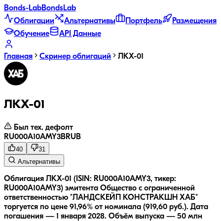
Bonds
-Lab
Bonds
Lab
Облигации
Альтернативы
Портфель
Размещения
Обучение
API Данные
Главная
Скринер облигаций
ЛКХ-01
ЛКХ-01
Был тех. дефолт
RU000A10AMY3
B
RUB
40
31
Альтернативы
Облигация ЛКХ-01 (ISIN: RU000A10AMY3, тикер:
RU000A10AMY3) эмитента Общество с ограниченной
ответственностью "ЛАНДСКЕЙП КОНСТРАКШН ХАБ"
торгуется по цене 91,96% от номинала (919,60 руб.).
Дата
погашения — 1 января 2028.
Объём выпуска — 50 млн