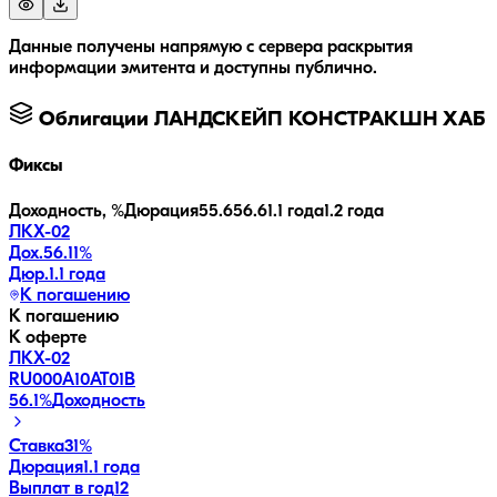
Данные получены напрямую с сервера раскрытия
информации эмитента и доступны публично.
Облигации
ЛАНДСКЕЙП КОНСТРАКШН ХАБ
Фиксы
Доходность, %
Дюрация
55.6
56.6
1.1 года
1.2 года
ЛКХ-02
Дох.
56.11
%
Дюр.
1.1 года
К погашению
К погашению
К оферте
ЛКХ-02
RU000A10AT01
B
56.1
%
Доходность
Ставка
31%
Дюрация
1.1 года
Выплат в год
12