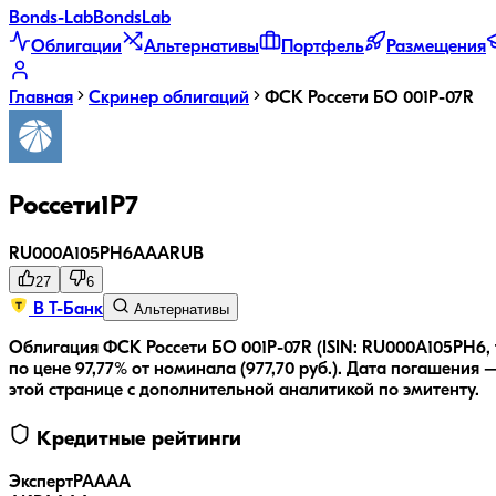
Bonds
-Lab
Bonds
Lab
Облигации
Альтернативы
Портфель
Размещения
Главная
Скринер облигаций
ФСК Россети БО 001P-07R
Россети1Р7
RU000A105PH6
AAA
RUB
27
6
В Т-Банк
Альтернативы
Облигация ФСК Россети БО 001P-07R (ISIN: RU000A105PH6, 
по цене 97,77% от номинала (977,70 руб.).
Дата погашения —
этой странице с дополнительной аналитикой по эмитенту.
Кредитные рейтинги
ЭкспертРА
AAA