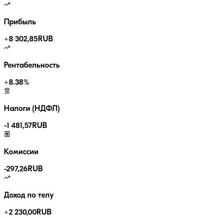
Прибыль
+
8 302,85
RUB
Рентабельность
+
8.38
%
Налоги (НДФЛ)
-
1 481,57
RUB
Комиссии
-
297,26
RUB
Доход по телу
+
2 230,00
RUB