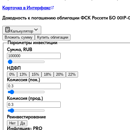
Карточка в Интерфакс
Доходность к погашению облигации
ФСК Россети БО 001P-
Калькулятор
Вложить сумму
Купить облигации
Параметры инвестиции
Сумма, RUB
НДФЛ
0
%
13
%
15
%
18
%
20
%
22
%
Комиссия (пок.)
Комиссия (прод.)
Реинвестирование
Нет
Да
Инфляция
PRO