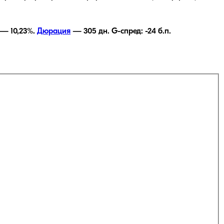
ь —
10,23
%.
Дюрация
—
305
дн.
G-спред:
-24
б.п.