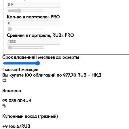
Кол-во в портфеле
PRO
Средняя в портфеле, RUB
PRO
Срок владения
11 месяцев
до оферты
1 месяц
11 месяцев
Вы купите
100
облигаций по
977,70
RUB
+ НКД
Вложено
99 085,00
RUB
Купонный доход (грязный)
+
9 166,67
RUB