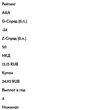
Рейтинг
AAA
G-Спред (б.п.)
-24
Z-Спред (б.п.)
50
НКД
13.15 RUB
Купон
24.93 RUB
Выплат в год
4
Номинал