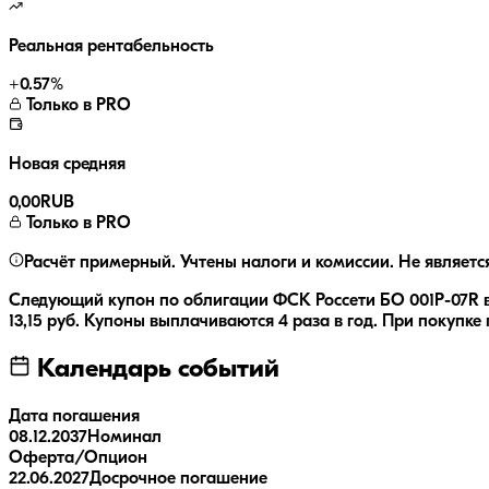
Реальная рентабельность
+
0.57
%
Только в PRO
Новая средняя
0,00
RUB
Только в PRO
Расчёт примерный. Учтены налоги и комиссии. Не являетс
Следующий купон по облигации
ФСК Россети БО 001P-07R
в
13,15
руб.
Купоны выплачиваются
4 раза
в год.
При покупке 
Календарь событий
Дата погашения
08.12.2037
Номинал
Оферта/Опцион
22.06.2027
Досрочное погашение