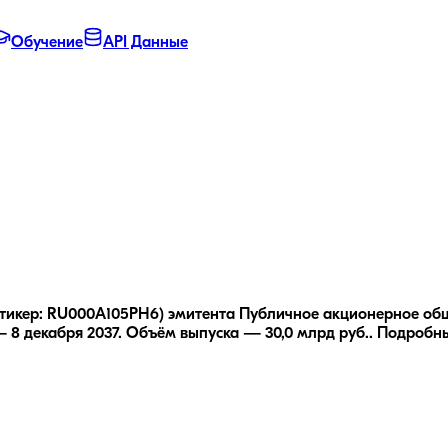
Обучение
API Данные
тикер: RU000A105PH6) эмитента Публичное акционерное обще
 8 декабря 2037.
Объём выпуска — 30,0 млрд руб..
Подробны