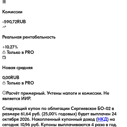
Комиссии
-
590,72
RUB
Реальная рентабельность
+
10.27
%
Только в PRO
Новая средняя
0,00
RUB
Только в PRO
Расчёт примерный. Учтены налоги и комиссии. Не
является ИИР.
Следующий купон по облигации
Сергиевское БО-02
в
размере
61,64
руб.
(25,00% годовых)
будет выплачен
24
октября 2026
.
Накопленный купонный доход (
НКД
) на
сегодня:
10,96
руб.
Купоны выплачиваются
4 раза
в год.