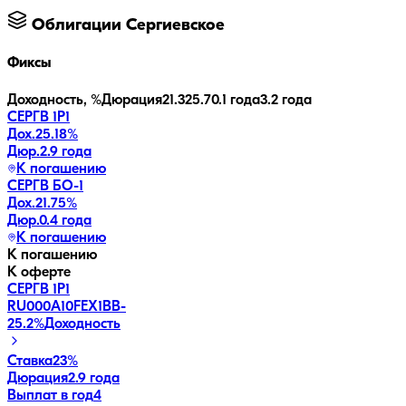
Облигации
Сергиевское
Фиксы
Доходность, %
Дюрация
21.3
25.7
0.1 года
3.2 года
СЕРГВ 1Р1
Дох.
25.18
%
Дюр.
2.9 года
К погашению
СЕРГВ БО-1
Дох.
21.75
%
Дюр.
0.4 года
К погашению
К погашению
К оферте
СЕРГВ 1Р1
RU000A10FEX1
BB-
25.2
%
Доходность
Ставка
23%
Дюрация
2.9 года
Выплат в год
4