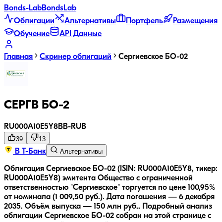
Bonds
-Lab
Bonds
Lab
Облигации
Альтернативы
Портфель
Размещения
Обучение
API Данные
Главная
Скринер облигаций
Сергиевское БО-02
СЕРГВ БО-2
RU000A10E5Y8
BB-
RUB
39
13
В Т-Банк
Альтернативы
Облигация Сергиевское БО-02 (ISIN: RU000A10E5Y8, тикер:
RU000A10E5Y8) эмитента Общество с ограниченной
ответственностью "Сергиевское" торгуется по цене 100,95%
от номинала (1 009,50 руб.).
Дата погашения — 6 декабря
2035.
Объём выпуска — 150 млн руб..
Подробный анализ
облигации
Сергиевское БО-02
собран на этой странице с