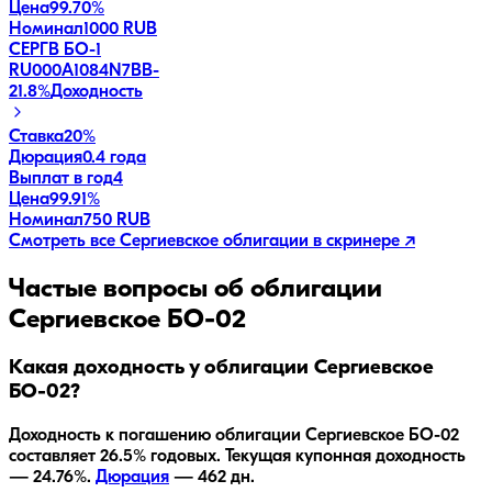
Цена
99.70%
Номинал
1000 RUB
СЕРГВ БО-1
RU000A1084N7
BB-
21.8
%
Доходность
Ставка
20%
Дюрация
0.4 года
Выплат в год
4
Цена
99.91%
Номинал
750 RUB
Смотреть все
Сергиевское
облигации в скринере ↗
Частые вопросы об облигации
Сергиевское БО-02
Какая доходность у облигации Сергиевское
БО-02?
Доходность к погашению облигации
Сергиевское БО-02
составляет
26.5
% годовых.
Текущая купонная доходность
— 24.76%.
Дюрация
—
462
дн.