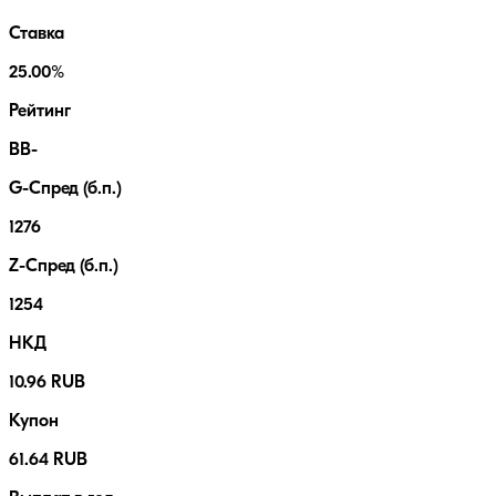
Ставка
25.00%
Рейтинг
BB-
G-Спред (б.п.)
1276
Z-Спред (б.п.)
1254
НКД
10.96 RUB
Купон
61.64 RUB