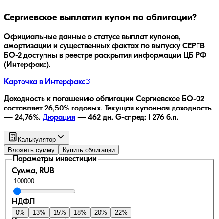
Сергиевское
выплатил купон по облигации?
Официальные данные о статусе выплат купонов,
амортизации и существенных фактах по выпуску
СЕРГВ
БО-2
доступны в реестре раскрытия информации ЦБ РФ
(Интерфакс).
Карточка в Интерфакс
Доходность к погашению облигации
Сергиевское БО-02
составляет
26,50
% годовых.
Текущая купонная доходность
—
24,76
%.
Дюрация
—
462
дн.
G-спред:
1 276
б.п.
Калькулятор
Вложить сумму
Купить облигации
Параметры инвестиции
Сумма, RUB
НДФЛ
0
%
13
%
15
%
18
%
20
%
22
%