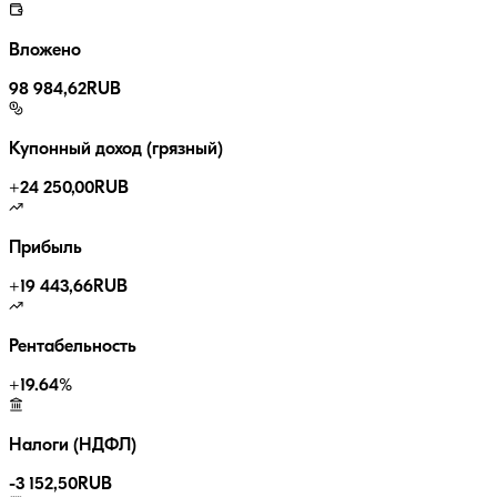
Вложено
98 984,62
RUB
Купонный доход (грязный)
+
24 250,00
RUB
Прибыль
+
19 443,66
RUB
Рентабельность
+
19.64
%
Налоги (НДФЛ)
-
3 152,50
RUB