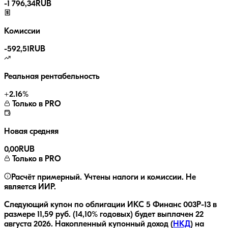
-
1 796,34
RUB
Комиссии
-
592,51
RUB
Реальная рентабельность
+
2.16
%
Только в PRO
Новая средняя
0,00
RUB
Только в PRO
Расчёт примерный. Учтены налоги и комиссии. Не
является ИИР.
Следующий купон по облигации
ИКС 5 Финанс 003P-13
в
размере
11,59
руб.
(14,10% годовых)
будет выплачен
22
августа 2026
.
Накопленный купонный доход (
НКД
) на