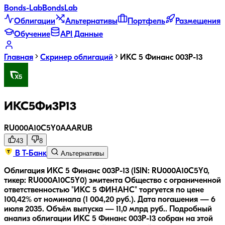
Bonds
-Lab
Bonds
Lab
Облигации
Альтернативы
Портфель
Размещения
Обучение
API Данные
Главная
Скринер облигаций
ИКС 5 Финанс 003P-13
ИКС5Фи3P13
RU000A10C5Y0
AAA
RUB
43
8
В Т-Банк
Альтернативы
Облигация ИКС 5 Финанс 003P-13 (ISIN: RU000A10C5Y0,
тикер: RU000A10C5Y0) эмитента Общество с ограниченной
ответственностью "ИКС 5 ФИНАНС" торгуется по цене
100,42% от номинала (1 004,20 руб.).
Дата погашения — 6
июля 2035.
Объём выпуска — 11,0 млрд руб..
Подробный
анализ облигации
ИКС 5 Финанс 003P-13
собран на этой