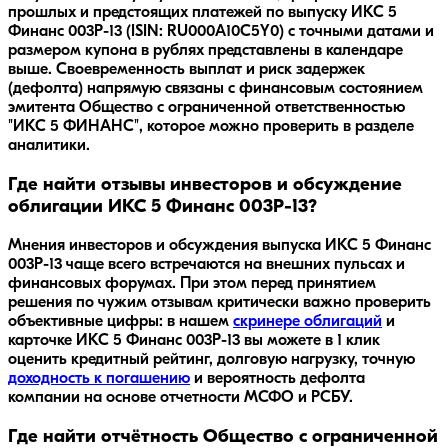
прошлых и предстоящих платежей по выпуску ИКС 5
Финанс 003P-13 (ISIN: RU000A10C5Y0) с точными датами и
размером купона в рублях представлены в календаре
выше. Своевременность выплат и риск задержек
(дефолта) напрямую связаны с финансовым состоянием
эмитента Общество с ограниченной ответственностью
"ИКС 5 ФИНАНС", которое можно проверить в разделе
аналитики.
Где найти отзывы инвесторов и обсуждение
облигации ИКС 5 Финанс 003P-13?
Мнения инвесторов и обсуждения выпуска
ИКС 5 Финанс
003P-13
чаще всего встречаются на внешних пульсах и
финансовых форумах. При этом перед принятием
решения по чужим отзывам критически важно проверить
объективные цифры: в нашем
скринере облигаций
и
карточке
ИКС 5 Финанс 003P-13
вы можете в 1 клик
оценить кредитный рейтинг, долговую нагрузку, точную
доходность к погашению
и вероятность дефолта
компании на основе отчетности МСФО и РСБУ.
Где найти отчётность Общество с ограниченной