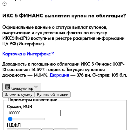
ИКС 5 ФИНАНС
выплатил купон по облигации?
Официальные данные о статусе выплат купонов,
амортизации и существенных фактах по выпуску
ИКС5Фи3P13
доступны в реестре раскрытия информации
ЦБ РФ (Интерфакс).
Карточка в Интерфакс
Доходность к погашению облигации
ИКС 5 Финанс 003P-
13
составляет
14,59
% годовых.
Текущая купонная
доходность —
14,04
%.
Дюрация
—
376
дн.
G-спред:
105
б.п.
Калькулятор
Вложить сумму
Купить облигации
Параметры инвестиции
Сумма, RUB
НДФЛ