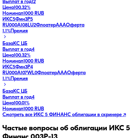
Выплат в год
12
Цена
100.32%
Номинал
1000 RUB
ИКС5Фин3P5
RU000A108LU2
Флоатер
AAA
Оферта
1.1
%
Премия
База
КС ЦБ
Выплат в год
4
Цена
100.32%
Номинал
1000 RUB
ИКС5Фин3P4
RU000A107WL0
Флоатер
AAA
Оферта
1.1
%
Премия
База
КС ЦБ
Выплат в год
4
Цена
100.01%
Номинал
1000 RUB
Смотреть все
ИКС 5 ФИНАНС
облигации в скринере ↗
Частые вопросы об облигации
ИКС 5
Финанс 003P-13