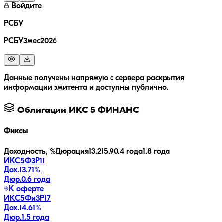
Войдите
РСБУ
РСБУ3мес2026
Данные получены напрямую с сервера раскрытия
информации эмитента и доступны публично.
Облигации
ИКС 5 ФИНАНС
Фиксы
Доходность, %
Дюрация
13.2
15.9
0.4 года
1.8 года
ИКС5Ф3P11
Дох.
13.71
%
Дюр.
0.6 года
К оферте
ИКС5Фи3P17
Дох.
14.61
%
Дюр.
1.5 года