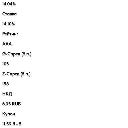
14.04%
Ставка
14.10%
Рейтинг
AAA
G-Спред (б.п.)
105
Z-Спред (б.п.)
158
НКД
6.95 RUB
Купон
11.59 RUB