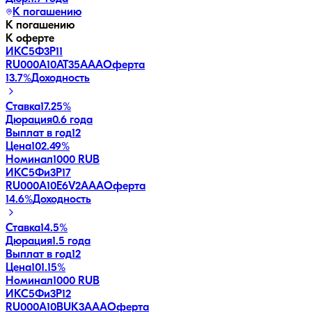
К погашению
К погашению
К оферте
ИКС5Ф3P11
RU000A10AT35
AAA
Оферта
13.7
%
Доходность
Ставка
17.25%
Дюрация
0.6 года
Выплат в год
12
Цена
102.49%
Номинал
1000 RUB
ИКС5Фи3P17
RU000A10E6V2
AAA
Оферта
14.6
%
Доходность
Ставка
14.5%
Дюрация
1.5 года
Выплат в год
12
Цена
101.15%
Номинал
1000 RUB
ИКС5Фи3P12
RU000A10BUK3
AAA
Оферта