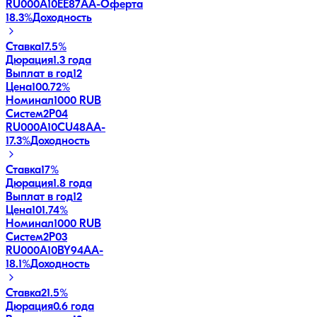
RU000A10EE87
AA-
Оферта
18.3
%
Доходность
Ставка
17.5%
Дюрация
1.3 года
Выплат в год
12
Цена
100.72%
Номинал
1000 RUB
Систем2P04
RU000A10CU48
AA-
17.3
%
Доходность
Ставка
17%
Дюрация
1.8 года
Выплат в год
12
Цена
101.74%
Номинал
1000 RUB
Систем2P03
RU000A10BY94
AA-
18.1
%
Доходность
Ставка
21.5%
Дюрация
0.6 года