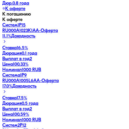
Дюр.
0.8 года
К оферте
К погашению
К оферте
Систем1P15
RU000A1023K1
AA-
Оферта
11.1
%
Доходность
Ставка
16.5%
Дюрация
0.1 года
Выплат в год
2
Цена
100.33%
Номинал
1000 RUB
Система1P9
RU000A1005L6
AA-
Оферта
17.0
%
Доходность
Ставка
17.5%
Дюрация
0.5 года
Выплат в год
2
Цена
100.59%
Номинал
1000 RUB
Систем2P12