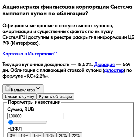
Акционерная финансовая корпорация Система
выплатил купон по облигации?
Официальные данные о статусе выплат купонов,
амортизации и существенных фактах по выпуску
Систем1P31
доступны в реестре раскрытия информации ЦБ
РФ (Интерфакс).
Карточка в Интерфакс
Текущая купонная доходность —
18,52
%.
Дюрация
—
669
дн.
Облигация с плавающей ставкой купона (
флоатер
)
по
формуле «КС+2.2%»
.
Калькулятор
Вложить сумму
Купить облигации
Параметры инвестиции
Сумма, RUB
НДФЛ
0
%
13
%
15
%
18
%
20
%
22
%