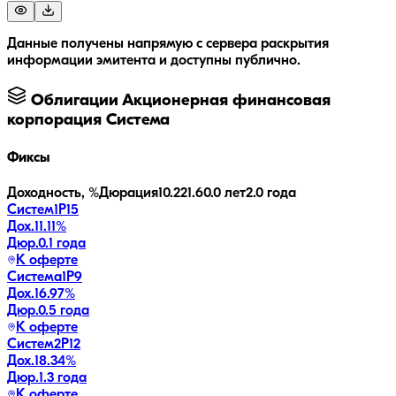
Данные получены напрямую с сервера раскрытия
информации эмитента и доступны публично.
Облигации
Акционерная финансовая
корпорация Система
Фиксы
Доходность, %
Дюрация
10.2
21.6
0.0 лет
2.0 года
Систем1P15
Дох.
11.11
%
Дюр.
0.1 года
К оферте
Система1P9
Дох.
16.97
%
Дюр.
0.5 года
К оферте
Систем2P12
Дох.
18.34
%
Дюр.
1.3 года
К оферте