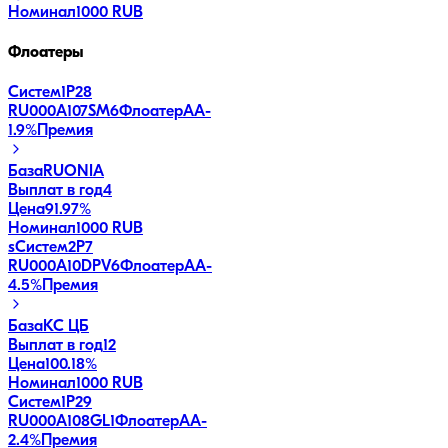
Номинал
1000 RUB
Флоатеры
Систем1P28
RU000A107SM6
Флоатер
AA-
1.9
%
Премия
База
RUONIA
Выплат в год
4
Цена
91.97%
Номинал
1000 RUB
sСистем2P7
RU000A10DPV6
Флоатер
AA-
4.5
%
Премия
База
КС ЦБ
Выплат в год
12
Цена
100.18%
Номинал
1000 RUB
Систем1P29
RU000A108GL1
Флоатер
AA-
2.4
%
Премия