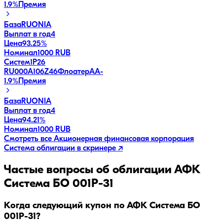
1.9
%
Премия
База
RUONIA
Выплат в год
4
Цена
93.25%
Номинал
1000 RUB
Систем1P26
RU000A106Z46
Флоатер
AA-
1.9
%
Премия
База
RUONIA
Выплат в год
4
Цена
94.21%
Номинал
1000 RUB
Смотреть все
Акционерная финансовая корпорация
Система
облигации в скринере ↗
Частые вопросы об облигации
АФК
Система БО 001Р-31
Когда следующий купон по АФК Система БО
001Р-31?