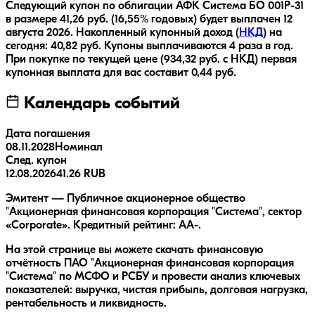
Следующий купон по облигации
АФК Система БО 001Р-31
в размере
41,26
руб.
(16,55% годовых)
будет выплачен
12
августа 2026
.
Накопленный купонный доход (
НКД
) на
сегодня:
40,82
руб.
Купоны выплачиваются
4 раза
в год.
При покупке по текущей цене (
934,32
руб. с НКД) первая
купонная выплата для вас составит
0,44
руб.
Календарь событий
Дата погашения
08.11.2028
Номинал
След. купон
12.08.2026
41.26 RUB
Эмитент — Публичное акционерное общество
"Акционерная финансовая корпорация "Система", сектор
«Corporate». Кредитный рейтинг: AA-.
На этой странице вы можете скачать финансовую
отчётность ПАО "Акционерная финансовая корпорация
"Система" по МСФО и РСБУ и провести анализ ключевых
показателей: выручка, чистая прибыль, долговая нагрузка,
рентабельность и ликвидность.