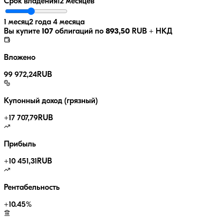
Срок владения
12 месяцев
1 месяц
2 года 4 месяца
Вы купите
107
облигаций по
893,50
RUB
+ НКД
Вложено
99 972,24
RUB
Купонный доход (грязный)
+
17 707,79
RUB
Прибыль
+
10 451,31
RUB
Рентабельность
+
10.45
%