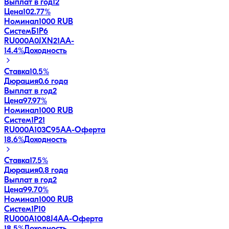
Выплат в год
12
Цена
102.77%
Номинал
1000 RUB
СистемБ1P6
RU000A0JXN21
AA-
14.4
%
Доходность
Ставка
10.5%
Дюрация
0.6 года
Выплат в год
2
Цена
97.97%
Номинал
1000 RUB
Систем1P21
RU000A103C95
AA-
Оферта
18.6
%
Доходность
Ставка
17.5%
Дюрация
0.8 года
Выплат в год
2
Цена
99.70%
Номинал
1000 RUB
Систем1P10
RU000A1008J4
AA-
Оферта
18.5
%
Доходность