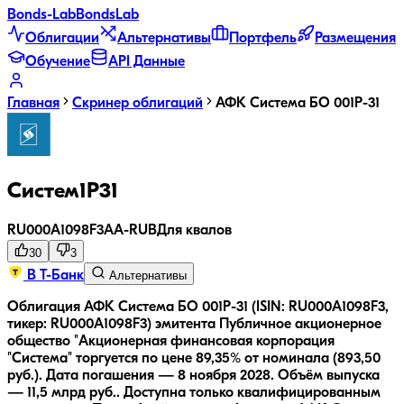
Bonds
-Lab
Bonds
Lab
Облигации
Альтернативы
Портфель
Размещения
Обучение
API Данные
Главная
Скринер облигаций
АФК Система БО 001Р-31
Систем1P31
RU000A1098F3
AA-
RUB
Для квалов
30
3
В Т-Банк
Альтернативы
Облигация АФК Система БО 001Р-31 (ISIN: RU000A1098F3,
тикер: RU000A1098F3) эмитента Публичное акционерное
общество "Акционерная финансовая корпорация
"Система" торгуется по цене 89,35% от номинала (893,50
руб.).
Дата погашения — 8 ноября 2028.
Объём выпуска
— 11,5 млрд руб..
Доступна только квалифицированным