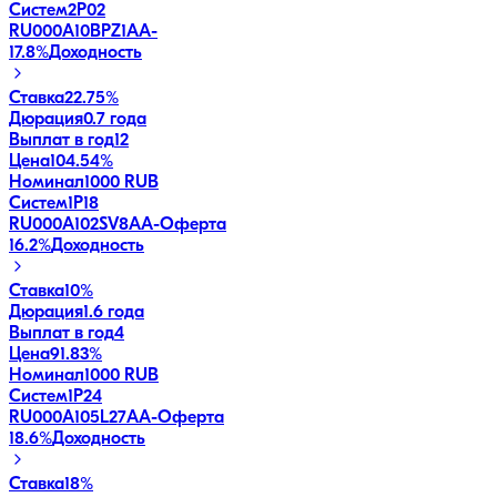
Систем2P02
RU000A10BPZ1
AA-
17.8
%
Доходность
Ставка
22.75%
Дюрация
0.7 года
Выплат в год
12
Цена
104.54%
Номинал
1000 RUB
Систем1P18
RU000A102SV8
AA-
Оферта
16.2
%
Доходность
Ставка
10%
Дюрация
1.6 года
Выплат в год
4
Цена
91.83%
Номинал
1000 RUB
Систем1P24
RU000A105L27
AA-
Оферта
18.6
%
Доходность
Ставка
18%