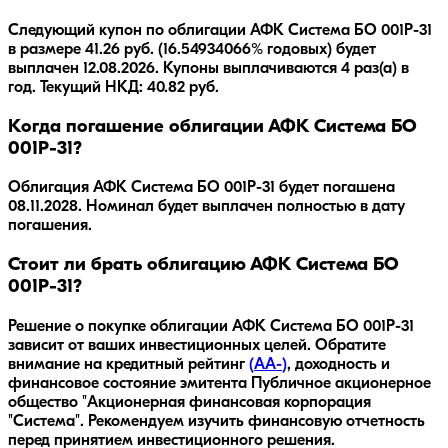
Следующий купон по облигации АФК Система БО 001Р-31
в размере 41.26 руб. (16.54934066% годовых) будет
выплачен 12.08.2026. Купоны выплачиваются 4 раз(а) в
год. Текущий НКД: 40.82 руб.
Когда погашение облигации АФК Система БО
001Р-31?
Облигация
АФК Система БО 001Р-31
будет погашена
08.11.2028
.
Номинал будет выплачен полностью в дату
погашения.
Стоит ли брать облигацию АФК Система БО
001Р-31?
Решение о покупке облигации
АФК Система БО 001Р-31
зависит от ваших инвестиционных целей. Обратите
внимание на кредитный рейтинг
(
AA-
)
, доходность
и
финансовое состояние эмитента
Публичное акционерное
общество "Акционерная финансовая корпорация
"Система"
. Рекомендуем изучить финансовую отчетность
перед принятием инвестиционного решения.