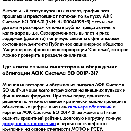
Актуальный статус купонных выплат, график всех
прошлых и предстоящих платежей по выпуску АФК
Система БО 001Р-31 (ISIN: RU000A1098F3) с точными
датами и размером купона в рублях представлены в
календаре выше. Своевременность выплат и риск
задержек (дефолта) напрямую связаны с финансовым
состоянием эмитента Публичное акционерное общество
"Акционерная финансовая корпорация "Система", которое
можно проверить в разделе аналитики.
Где найти отзывы инвесторов и обсуждение
облигации АФК Система БО 001Р-31?
Мнения инвесторов и обсуждения выпуска
АФК Система
БО 001Р-31
чаще всего встречаются на внешних пульсах и
финансовых форумах. При этом перед принятием
решения по чужим отзывам критически важно проверить
объективные цифры: в нашем
скринере облигаций
и
карточке
АФК Система БО 001Р-31
вы можете в 1 клик
оценить кредитный рейтинг, долговую нагрузку, точную
доходность к погашению
и вероятность дефолта
компании на основе отчетности МСФО и РСБУ.