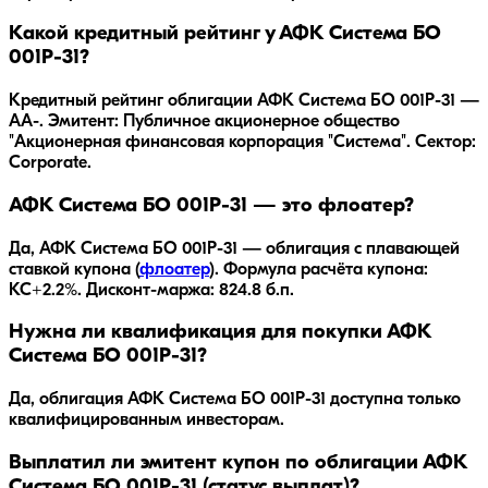
Какой кредитный рейтинг у АФК Система БО
001Р-31?
Кредитный рейтинг облигации АФК Система БО 001Р-31 —
AA-. Эмитент: Публичное акционерное общество
"Акционерная финансовая корпорация "Система". Сектор:
Corporate.
АФК Система БО 001Р-31 — это флоатер?
Да,
АФК Система БО 001Р-31
— облигация с плавающей
ставкой купона (
флоатер
).
Формула расчёта купона:
КС+2.2%.
Дисконт-маржа: 824.8 б.п.
Нужна ли квалификация для покупки АФК
Система БО 001Р-31?
Да, облигация АФК Система БО 001Р-31 доступна только
квалифицированным инвесторам.
Выплатил ли эмитент купон по облигации АФК
Система БО 001Р-31 (статус выплат)?