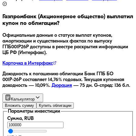
Газпромбанк (Акционерное общество)
выплатил
купон по облигации?
Официальные данные о статусе выплат купонов,
амортизации и существенных фактах по выпуску
ГПБ001P26P
доступны в реестре раскрытия информации
ЦБ РФ (Интерфакс).
Карточка в Интерфакс
Доходность к погашению облигации
Банк ГПБ БО
001Р-26Р
составляет
14,76
% годовых.
Текущая купонная
доходность —
10,09
%.
Дюрация
—
75
дн.
G-спред:
136
б.п.
Калькулятор
Вложить сумму
Купить облигации
Параметры инвестиции
Сумма, RUB