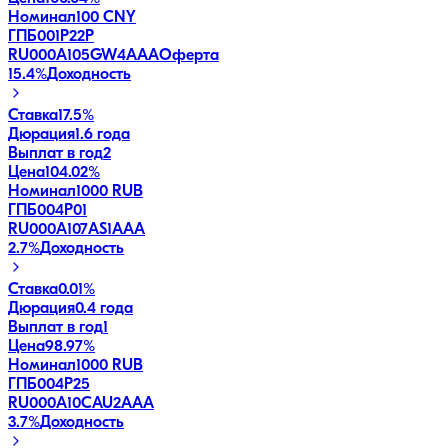
Номинал
100 CNY
ГПБ001P22P
RU000A105GW4
AAA
Оферта
15.4
%
Доходность
Ставка
17.5%
Дюрация
1.6 года
Выплат в год
2
Цена
104.02%
Номинал
1000 RUB
ГПБ004Р01
RU000A107AS1
AAA
2.7
%
Доходность
Ставка
0.01%
Дюрация
0.4 года
Выплат в год
1
Цена
98.97%
Номинал
1000 RUB
ГПБ004Р25
RU000A10CAU2
AAA
3.7
%
Доходность