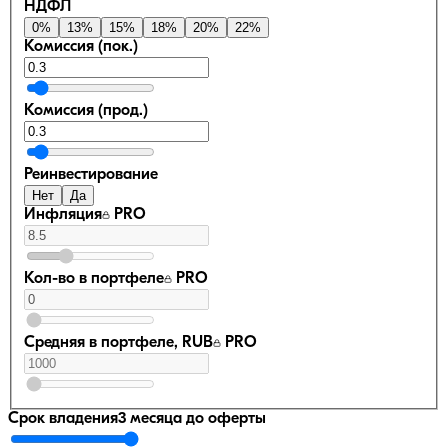
НДФЛ
0
%
13
%
15
%
18
%
20
%
22
%
Комиссия (пок.)
Комиссия (прод.)
Реинвестирование
Нет
Да
Инфляция
PRO
Кол-во в портфеле
PRO
Средняя в портфеле, RUB
PRO
Срок владения
3 месяца
до оферты