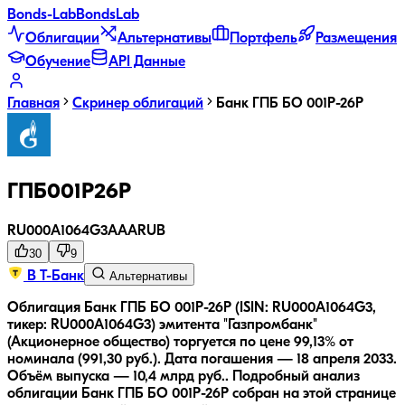
Bonds
-Lab
Bonds
Lab
Облигации
Альтернативы
Портфель
Размещения
Обучение
API Данные
Главная
Скринер облигаций
Банк ГПБ БО 001Р-26Р
ГПБ001P26P
RU000A1064G3
AAA
RUB
30
9
В Т-Банк
Альтернативы
Облигация Банк ГПБ БО 001Р-26Р (ISIN: RU000A1064G3,
тикер: RU000A1064G3) эмитента "Газпромбанк"
(Акционерное общество) торгуется по цене 99,13% от
номинала (991,30 руб.).
Дата погашения — 18 апреля 2033.
Объём выпуска — 10,4 млрд руб..
Подробный анализ
облигации
Банк ГПБ БО 001Р-26Р
собран на этой странице