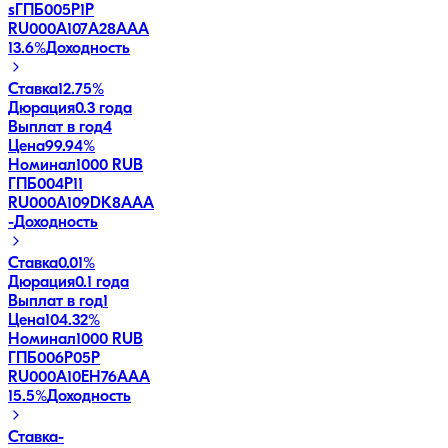
sГПБ005P1P
RU000A107A28
AAA
13.6
%
Доходность
Ставка
12.75%
Дюрация
0.3 года
Выплат в год
4
Цена
99.94%
Номинал
1000 RUB
ГПБ004Р11
RU000A109DK8
AAA
-
Доходность
Ставка
0.01%
Дюрация
0.1 года
Выплат в год
1
Цена
104.32%
Номинал
1000 RUB
ГПБ006Р05P
RU000A10EH76
AAA
15.5
%
Доходность
Ставка
-