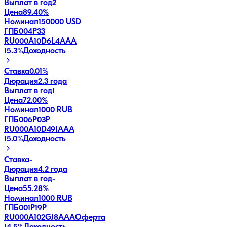
Выплат в год
2
Цена
89.40%
Номинал
150000 USD
ГПБ004Р33
RU000A10D6L4
AAA
15.3
%
Доходность
Ставка
0.01%
Дюрация
2.3 года
Выплат в год
1
Цена
72.00%
Номинал
1000 RUB
ГПБ006Р03P
RU000A10D491
AAA
15.0
%
Доходность
Ставка
-
Дюрация
4.2 года
Выплат в год
-
Цена
55.28%
Номинал
1000 RUB
ГПБ001P19P
RU000A102GJ8
AAA
Оферта