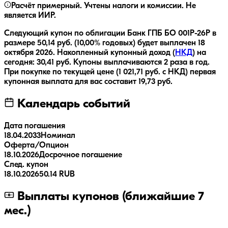
Расчёт примерный. Учтены налоги и комиссии. Не
является ИИР.
Следующий купон по облигации
Банк ГПБ БО 001Р-26Р
в
размере
50,14
руб.
(10,00% годовых)
будет выплачен
18
октября 2026
.
Накопленный купонный доход (
НКД
) на
сегодня:
30,41
руб.
Купоны выплачиваются
2 раза
в год.
При покупке по текущей цене (
1 021,71
руб. с НКД) первая
купонная выплата для вас составит
19,73
руб.
Календарь событий
Дата погашения
18.04.2033
Номинал
Оферта/Опцион
18.10.2026
Досрочное погашение
След. купон
18.10.2026
50.14 RUB
Выплаты купонов (ближайшие 7
мес.)