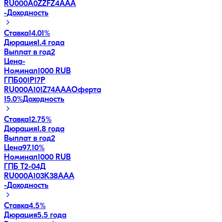
RU000A0ZZFZ4
AAA
-
Доходность
Ставка
14.01%
Дюрация
1.4 года
Выплат в год
2
Цена
-
Номинал
1000 RUB
ГПБ001P17P
RU000A101Z74
AAA
Оферта
15.0
%
Доходность
Ставка
12.75%
Дюрация
1.8 года
Выплат в год
2
Цена
97.10%
Номинал
1000 RUB
ГПБ Т2-04Д
RU000A103K38
AAA
-
Доходность
Ставка
4.5%
Дюрация
5.5 года