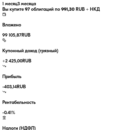
1 месяц
3 месяца
Вы купите
97
облигаций по
991,30
RUB
+ НКД
Вложено
99 105,87
RUB
Купонный доход (грязный)
+
2 425,00
RUB
Прибыль
-403,14
RUB
Рентабельность
-0.41
%
Налоги (НДФЛ)