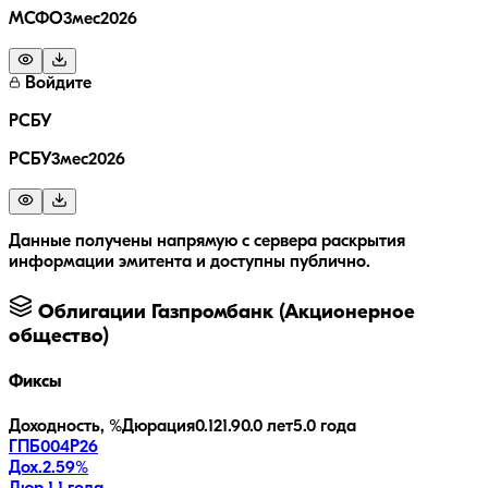
МСФО3мес2026
Войдите
РСБУ
РСБУ3мес2026
Данные получены напрямую с сервера раскрытия
информации эмитента и доступны публично.
Облигации
Газпромбанк (Акционерное
общество)
Фиксы
Доходность, %
Дюрация
0.1
21.9
0.0 лет
5.0 года
ГПБ004Р26
Дох.
2.59
%