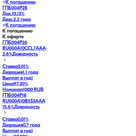
К погашению
ГПБ004Р28
Дох.
10.13
%
Дюр.
2.2 года
К погашению
К погашению
К оферте
ГПБ004Р26
RU000A10CCL7
AAA
2.6
%
Доходность
Ставка
0.01%
Дюрация
1.1 года
Выплат в год
1
Цена
97.30%
Номинал
1000 RUB
ГПБ004Р18
RU000A10B5S3
AAA
15.6
%
Доходность
Ставка
0.01%
Дюрация
0.7 года
Выплат в год
1