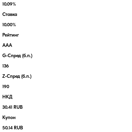
10.09%
Ставка
10.00%
Рейтинг
AAA
G-Спред (б.п.)
136
Z-Спред (б.п.)
190
НКД
30.41 RUB
Купон
50.14 RUB