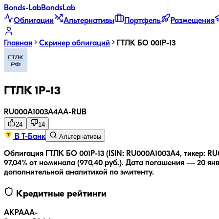
Bonds
-Lab
Bonds
Lab
Облигации
Альтернативы
Портфель
Размещения
Главная
Скринер облигаций
ГТЛК БО 001P-13
ГТЛК 1P-13
RU000A1003A4
AA-
RUB
24
14
В Т-Банк
Альтернативы
Облигация ГТЛК БО 001P-13 (ISIN: RU000A1003A4, тикер: R
97,04% от номинала (970,40 руб.).
Дата погашения — 20 янв
дополнительной аналитикой по эмитенту.
Кредитные рейтинги
АКРА
AA-