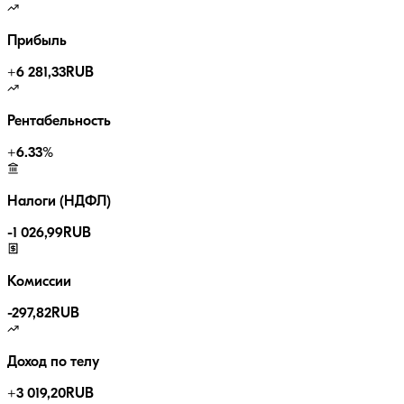
Прибыль
+
6 281,33
RUB
Рентабельность
+
6.33
%
Налоги (НДФЛ)
-
1 026,99
RUB
Комиссии
-
297,82
RUB
Доход по телу
+
3 019,20
RUB