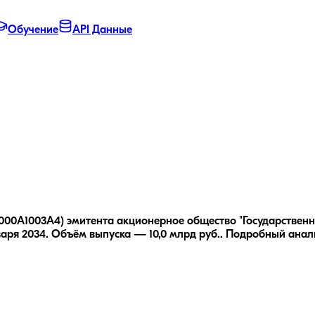
Обучение
API Данные
U000A1003A4) эмитента акционерное общество "Государственн
аря 2034.
Объём выпуска — 10,0 млрд руб..
Подробный анал