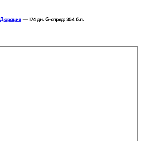
Дюрация
—
174
дн.
G-спред:
354
б.п.