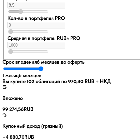
Кол-во в портфеле
PRO
Средняя в портфеле, RUB
PRO
Срок владения
6 месяцев
до оферты
1 месяц
6 месяцев
Вы купите
102
облигаций по
970,40
RUB
+ НКД
Вложено
99 274,56
RUB
Купонный доход (грязный)
+
4 880,70
RUB