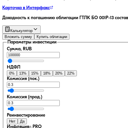
Карточка в Интерфакс
Доходность к погашению облигации
ГТЛК БО 001P-13
соста
Калькулятор
Вложить сумму
Купить облигации
Параметры инвестиции
Сумма, RUB
НДФЛ
0
%
13
%
15
%
18
%
20
%
22
%
Комиссия (пок.)
Комиссия (прод.)
Реинвестирование
Нет
Да
Инфляция
PRO