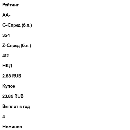
Рейтинг
AA-
G-Спред (б.п.)
354
Z-Спред (б.п.)
412
НКД
2.88 RUB
Купон
23.86 RUB
Выплат в год
4
Номинал