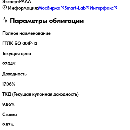
ЭкспертРА
AA-
Информация:
Мосбиржа
Smart-Lab
Интерфакс
Параметры облигации
Полное наименование
ГТЛК БО 001P-13
Текущая цена
97.04%
Доходность
17.06%
ТКД (Текущая купонная доходность)
9.86%
Ставка
9.57%