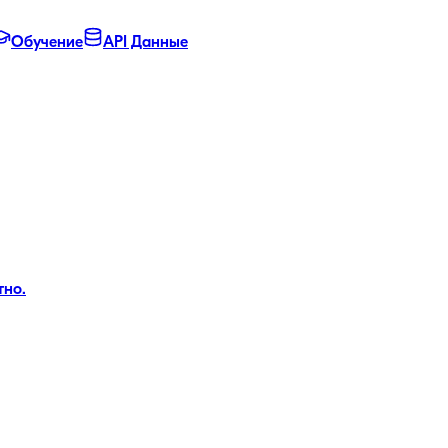
Обучение
API Данные
тно.