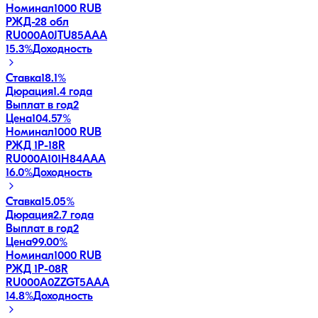
Номинал
1000 RUB
РЖД-28 обл
RU000A0JTU85
AAA
15.3
%
Доходность
Ставка
18.1%
Дюрация
1.4 года
Выплат в год
2
Цена
104.57%
Номинал
1000 RUB
РЖД 1Р-18R
RU000A101H84
AAA
16.0
%
Доходность
Ставка
15.05%
Дюрация
2.7 года
Выплат в год
2
Цена
99.00%
Номинал
1000 RUB
РЖД 1Р-08R
RU000A0ZZGT5
AAA
14.8
%
Доходность