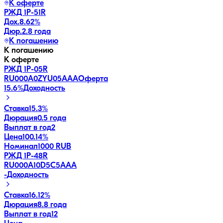
К оферте
РЖД 1Р-51R
Дох.
8.62
%
Дюр.
2.8 года
К погашению
К погашению
К оферте
РЖД 1Р-05R
RU000A0ZYU05
AAA
Оферта
15.6
%
Доходность
Ставка
15.3%
Дюрация
0.5 года
Выплат в год
2
Цена
100.14%
Номинал
1000 RUB
РЖД 1Р-48R
RU000A10D5C5
AAA
-
Доходность
Ставка
16.12%
Дюрация
8.8 года
Выплат в год
12