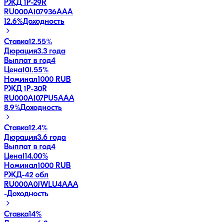
РЖД 1Р-29R
RU000A107936
AAA
12.6
%
Доходность
Ставка
12.55%
Дюрация
3.3 года
Выплат в год
4
Цена
101.55%
Номинал
1000 RUB
РЖД 1Р-30R
RU000A107PU5
AAA
8.9
%
Доходность
Ставка
12.4%
Дюрация
3.6 года
Выплат в год
4
Цена
114.00%
Номинал
1000 RUB
РЖД-42 обл
RU000A0JWLU4
AAA
-
Доходность
Ставка
14%