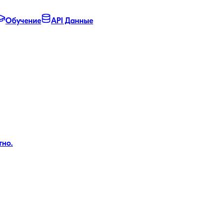
Обучение
API Данные
тно.