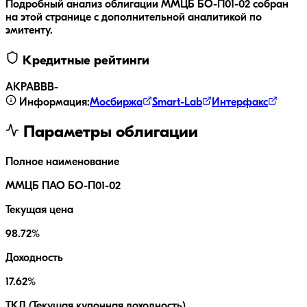
Подробный анализ облигации
ММЦБ БО-П01-02
собран
на этой странице с дополнительной аналитикой по
эмитенту.
Кредитные рейтинги
АКРА
BBB-
Информация:
Мосбиржа
Smart-Lab
Интерфакс
Параметры облигации
Полное наименование
ММЦБ ПАО БО-П01-02
Текущая цена
98.72%
Доходность
17.62%
ТКД (Текущая купонная доходность)