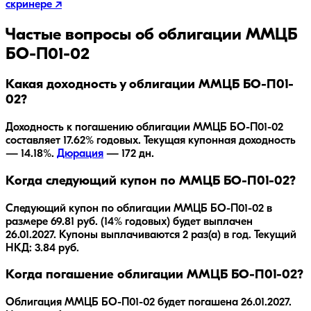
скринере ↗
Частые вопросы об облигации
ММЦБ
БО-П01-02
Какая доходность у облигации ММЦБ БО-П01-
02?
Доходность к погашению облигации
ММЦБ БО-П01-02
составляет
17.62
% годовых.
Текущая купонная доходность
— 14.18%.
Дюрация
—
172
дн.
Когда следующий купон по ММЦБ БО-П01-02?
Следующий купон по облигации ММЦБ БО-П01-02 в
размере 69.81 руб. (14% годовых) будет выплачен
26.01.2027. Купоны выплачиваются 2 раз(а) в год. Текущий
НКД: 3.84 руб.
Когда погашение облигации ММЦБ БО-П01-02?
Облигация
ММЦБ БО-П01-02
будет погашена
26.01.2027
.