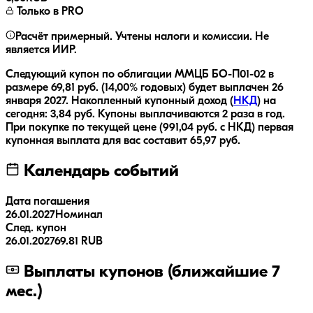
Только в PRO
Расчёт примерный. Учтены налоги и комиссии. Не
является ИИР.
Следующий купон по облигации
ММЦБ БО-П01-02
в
размере
69,81
руб.
(14,00% годовых)
будет выплачен
26
января 2027
.
Накопленный купонный доход (
НКД
) на
сегодня:
3,84
руб.
Купоны выплачиваются
2 раза
в год.
При покупке по текущей цене (
991,04
руб. с НКД) первая
купонная выплата для вас составит
65,97
руб.
Календарь событий
Дата погашения
26.01.2027
Номинал
След. купон
26.01.2027
69.81 RUB
Выплаты купонов (ближайшие 7
мес.)