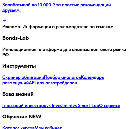
Зарабатывай до 10 000 ₽ за простые рекомендации
друзьям.
Реклама. Информация о рекламодателе по ссылкам
Bonds
-Lab
Инновационная платформа для анализа долгового рынка
РФ.
Инструменты
Скринер облигаций
Подбор аналогов
Календарь
размещений
API для алготрейдеров
База знаний
Глоссарий инвестора
vs Investmint
vs Smart-Lab
О сервисе
Обучение
NEW
Каталог курсов
Мой кабинет