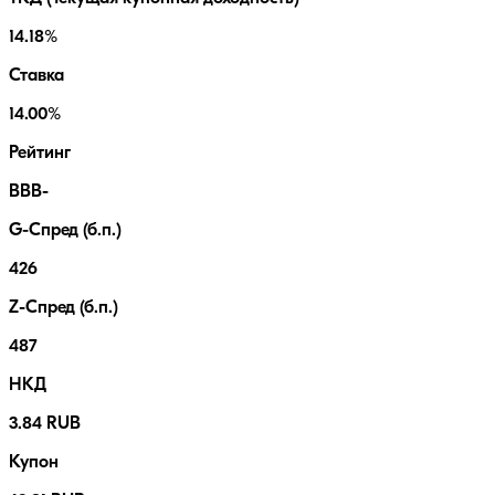
14.18%
Ставка
14.00%
Рейтинг
BBB-
G-Спред (б.п.)
426
Z-Спред (б.п.)
487
НКД
3.84 RUB
Купон