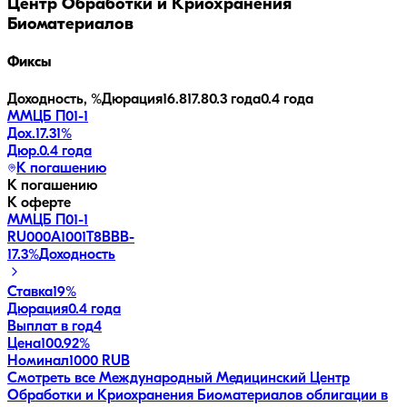
Центр Обработки и Криохранения
Биоматериалов
Фиксы
Доходность, %
Дюрация
16.8
17.8
0.3 года
0.4 года
ММЦБ П01-1
Дох.
17.31
%
Дюр.
0.4 года
К погашению
К погашению
К оферте
ММЦБ П01-1
RU000A1001T8
BBB-
17.3
%
Доходность
Ставка
19%
Дюрация
0.4 года
Выплат в год
4
Цена
100.92%
Номинал
1000 RUB
Смотреть все
Международный Медицинский Центр
Обработки и Криохранения Биоматериалов
облигации в