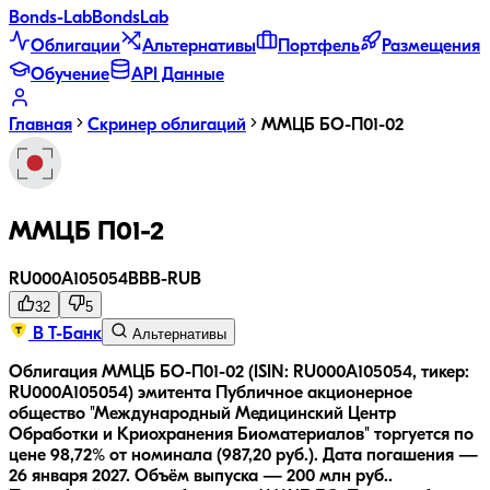
Bonds
-Lab
Bonds
Lab
Облигации
Альтернативы
Портфель
Размещения
Обучение
API Данные
Главная
Скринер облигаций
ММЦБ БО-П01-02
ММЦБ П01-2
RU000A105054
BBB-
RUB
32
5
В Т-Банк
Альтернативы
Облигация ММЦБ БО-П01-02 (ISIN: RU000A105054, тикер:
RU000A105054) эмитента Публичное акционерное
общество "Международный Медицинский Центр
Обработки и Криохранения Биоматериалов" торгуется по
цене 98,72% от номинала (987,20 руб.).
Дата погашения —
26 января 2027.
Объём выпуска — 200 млн руб..