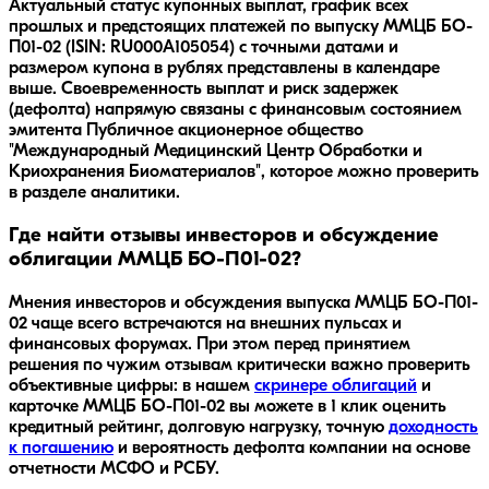
Актуальный статус купонных выплат, график всех
прошлых и предстоящих платежей по выпуску ММЦБ БО-
П01-02 (ISIN: RU000A105054) с точными датами и
размером купона в рублях представлены в календаре
выше. Своевременность выплат и риск задержек
(дефолта) напрямую связаны с финансовым состоянием
эмитента Публичное акционерное общество
"Международный Медицинский Центр Обработки и
Криохранения Биоматериалов", которое можно проверить
в разделе аналитики.
Где найти отзывы инвесторов и обсуждение
облигации ММЦБ БО-П01-02?
Мнения инвесторов и обсуждения выпуска
ММЦБ БО-П01-
02
чаще всего встречаются на внешних пульсах и
финансовых форумах. При этом перед принятием
решения по чужим отзывам критически важно проверить
объективные цифры: в нашем
скринере облигаций
и
карточке
ММЦБ БО-П01-02
вы можете в 1 клик оценить
кредитный рейтинг, долговую нагрузку, точную
доходность
к погашению
и вероятность дефолта компании на основе
отчетности МСФО и РСБУ.