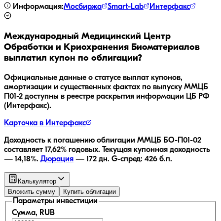
Информация:
Мосбиржа
Smart-Lab
Интерфакс
Международный Медицинский Центр
Обработки и Криохранения Биоматериалов
выплатил купон по облигации?
Официальные данные о статусе выплат купонов,
амортизации и существенных фактах по выпуску
ММЦБ
П01-2
доступны в реестре раскрытия информации ЦБ РФ
(Интерфакс).
Карточка в Интерфакс
Доходность к погашению облигации
ММЦБ БО-П01-02
составляет
17,62
% годовых.
Текущая купонная доходность
—
14,18
%.
Дюрация
—
172
дн.
G-спред:
426
б.п.
Калькулятор
Вложить сумму
Купить облигации
Параметры инвестиции
Сумма, RUB