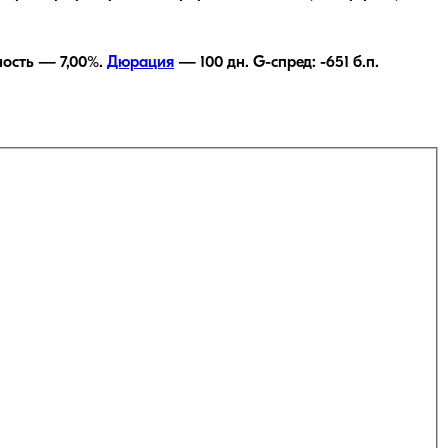
дность —
7,00
%.
Дюрация
—
100
дн.
G-спред:
-651
б.п.