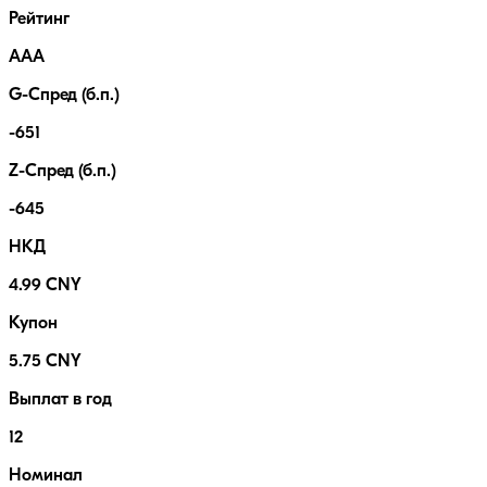
Рейтинг
AAA
G-Спред (б.п.)
-651
Z-Спред (б.п.)
-645
НКД
4.99 CNY
Купон
5.75 CNY
Выплат в год
12
Номинал