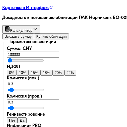
Карточка в Интерфакс
Доходность к погашению облигации
ГМК Норникель БО-001
Калькулятор
Вложить сумму
Купить облигации
Параметры инвестиции
Сумма, CNY
НДФЛ
0
%
13
%
15
%
18
%
20
%
22
%
Комиссия (пок.)
Комиссия (прод.)
Реинвестирование
Нет
Да
Инфляция
PRO