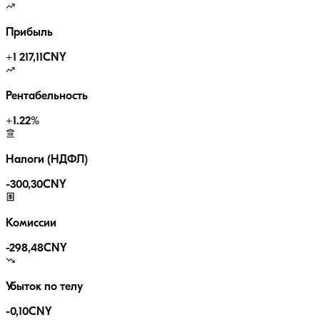
Прибыль
+
1 217,11
CNY
Рентабельность
+
1.22
%
Налоги (НДФЛ)
-
300,30
CNY
Комиссии
-
298,48
CNY
Убыток по телу
-0,10
CNY