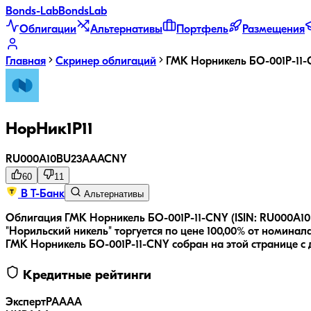
Bonds
-Lab
Bonds
Lab
Облигации
Альтернативы
Портфель
Размещения
Главная
Скринер облигаций
ГМК Норникель БО-001Р-11
НорНик1P11
RU000A10BU23
AAA
CNY
60
11
В Т-Банк
Альтернативы
Облигация ГМК Норникель БО-001Р-11-CNY (ISIN: RU000A10
"Норильский никель" торгуется по цене 100,00% от номинала 
ГМК Норникель БО-001Р-11-CNY
собран на этой странице с
Кредитные рейтинги
ЭкспертРА
AAA