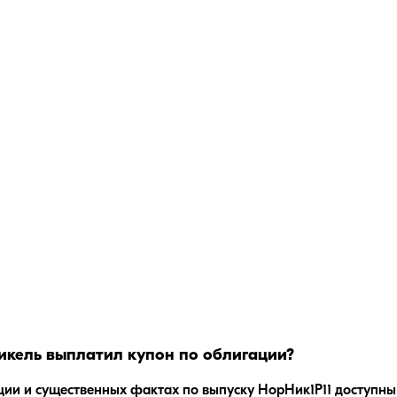
икель
выплатил купон по облигации?
ции и существенных фактах по выпуску
НорНик1P11
доступны