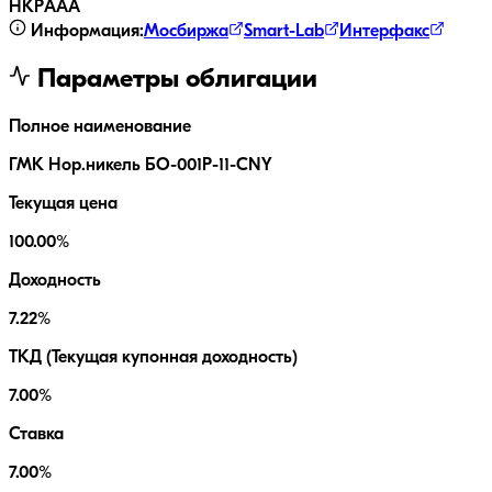
НКР
AAA
Информация:
Мосбиржа
Smart-Lab
Интерфакс
Параметры облигации
Полное наименование
ГМК Нор.никель БО-001Р-11-CNY
Текущая цена
100.00%
Доходность
7.22%
ТКД (Текущая купонная доходность)
7.00%
Ставка
7.00%