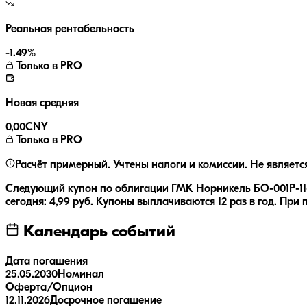
Реальная рентабельность
-1.49
%
Только в PRO
Новая средняя
0,00
CNY
Только в PRO
Расчёт примерный. Учтены налоги и комиссии. Не являетс
Следующий купон по облигации
ГМК Норникель БО-001Р-1
сегодня:
4,99
руб.
Купоны выплачиваются
12 раз
в год.
При п
Календарь событий
Дата погашения
25.05.2030
Номинал
Оферта/Опцион
12.11.2026
Досрочное погашение