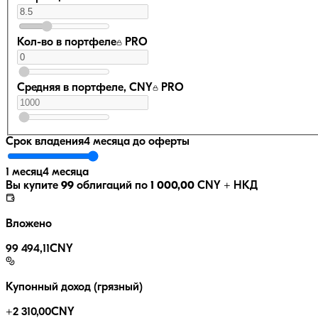
Кол-во в портфеле
PRO
Средняя в портфеле, CNY
PRO
Срок владения
4 месяца
до оферты
1 месяц
4 месяца
Вы купите
99
облигаций по
1 000,00
CNY
+ НКД
Вложено
99 494,11
CNY
Купонный доход (грязный)
+
2 310,00
CNY