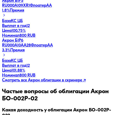
Акрон Б1P5
RU000A109XR1
Флоатер
AA
1.8
%
Премия
База
КС ЦБ
Выплат в год
12
Цена
100.75%
Номинал
800 RUB
Акрон Б1P6
RU000A10AA28
Флоатер
AA
3.3
%
Премия
База
КС ЦБ
Выплат в год
12
Цена
101.88%
Номинал
800 RUB
Смотреть все
Акрон
облигации в скринере ↗
Частые вопросы об облигации
Акрон
БО-002P-02
Какая доходность у облигации Акрон БО-002P-