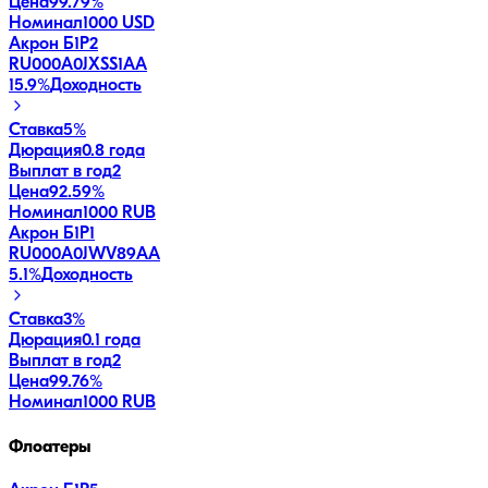
Цена
99.79%
Номинал
1000 USD
Акрон Б1P2
RU000A0JXSS1
AA
15.9
%
Доходность
Ставка
5%
Дюрация
0.8 года
Выплат в год
2
Цена
92.59%
Номинал
1000 RUB
Акрон Б1P1
RU000A0JWV89
AA
5.1
%
Доходность
Ставка
3%
Дюрация
0.1 года
Выплат в год
2
Цена
99.76%
Номинал
1000 RUB
Флоатеры