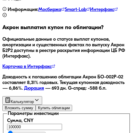
Информация:
Мосбиржа
Smart-Lab
Интерфакс
Акрон
выплатил купон по облигации?
Официальные данные о статусе выплат купонов,
амортизации и существенных фактах по выпуску
Акрон
Б2P2
доступны в реестре раскрытия информации ЦБ РФ
(Интерфакс).
Карточка в Интерфакс
Доходность к погашению облигации
Акрон БО-002P-02
составляет
8,31
% годовых.
Текущая купонная доходность
—
6,86
%.
Дюрация
—
693
дн.
G-спред:
-588
б.п.
Калькулятор
Вложить сумму
Купить облигации
Параметры инвестиции
Сумма, CNY