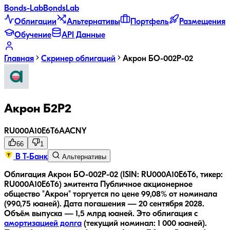
Bonds
-Lab
Bonds
Lab
Облигации
Альтернативы
Портфель
Размещения
Обучение
API Данные
Главная
Скринер облигаций
Акрон БО-002P-02
Акрон Б2P2
RU000A10E6T6
AA
CNY
66
1
В Т-Банк
Альтернативы
Облигация Акрон БО-002P-02 (ISIN: RU000A10E6T6, тикер:
RU000A10E6T6) эмитента Публичное акционерное
общество "Акрон" торгуется по цене 99,08% от номинала
(990,75 юаней).
Дата погашения — 20 сентября 2028.
Объём выпуска — 1,5 млрд юаней.
Это облигация с
амортизацией долга
(текущий номинал:
1 000
юаней
).