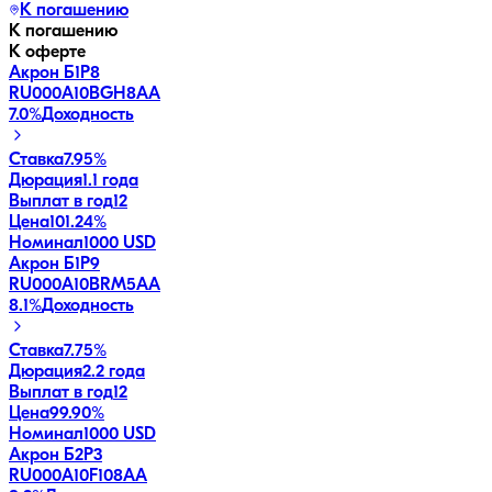
К погашению
К погашению
К оферте
Акрон Б1P8
RU000A10BGH8
AA
7.0
%
Доходность
Ставка
7.95%
Дюрация
1.1 года
Выплат в год
12
Цена
101.24%
Номинал
1000 USD
Акрон Б1P9
RU000A10BRM5
AA
8.1
%
Доходность
Ставка
7.75%
Дюрация
2.2 года
Выплат в год
12
Цена
99.90%
Номинал
1000 USD
Акрон Б2P3
RU000A10F108
AA