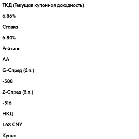
ТКД (Текущая купонная доходность)
6.86%
Ставка
6.80%
Рейтинг
AA
G-Спред (б.п.)
-588
Z-Спред (б.п.)
-516
НКД
1.68 CNY
Купон