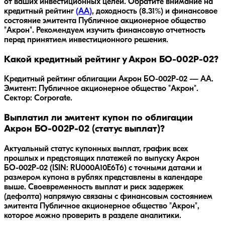
от ваших инвестиционных целей. Обратите внимание на
кредитный рейтинг
(
AA
)
, доходность
(8.31%)
и финансовое
состояние эмитента
Публичное акционерное общество
"Акрон"
. Рекомендуем изучить финансовую отчетность
перед принятием инвестиционного решения.
Какой кредитный рейтинг у Акрон БО-002P-02?
Кредитный рейтинг облигации Акрон БО-002P-02 — AA.
Эмитент: Публичное акционерное общество "Акрон".
Сектор: Corporate.
Выплатил ли эмитент купон по облигации
Акрон БО-002P-02 (статус выплат)?
Актуальный статус купонных выплат, график всех
прошлых и предстоящих платежей по выпуску Акрон
БО-002P-02 (ISIN: RU000A10E6T6) с точными датами и
размером купона в рублях представлены в календаре
выше. Своевременность выплат и риск задержек
(дефолта) напрямую связаны с финансовым состоянием
эмитента Публичное акционерное общество "Акрон",
которое можно проверить в разделе аналитики.