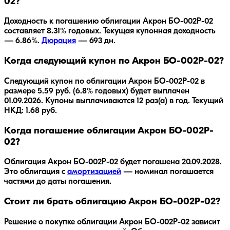
02?
Доходность к погашению облигации
Акрон БО-002P-02
составляет
8.31
% годовых.
Текущая купонная доходность
— 6.86%.
Дюрация
—
693
дн.
Когда следующий купон по Акрон БО-002P-02?
Следующий купон по облигации Акрон БО-002P-02 в
размере 5.59 руб. (6.8% годовых) будет выплачен
01.09.2026. Купоны выплачиваются 12 раз(а) в год. Текущий
НКД: 1.68 руб.
Когда погашение облигации Акрон БО-002P-
02?
Облигация
Акрон БО-002P-02
будет погашена
20.09.2028
.
Это облигация с
амортизацией
— номинал погашается
частями до даты погашения.
Стоит ли брать облигацию Акрон БО-002P-02?
Решение о покупке облигации
Акрон БО-002P-02
зависит