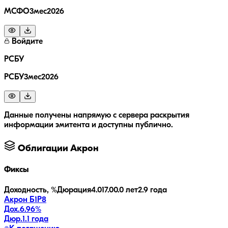
МСФО3мес2026
Войдите
РСБУ
РСБУ3мес2026
Данные получены напрямую с сервера раскрытия
информации эмитента и доступны публично.
Облигации
Акрон
Фиксы
Доходность, %
Дюрация
4.0
17.0
0.0 лет
2.9 года
Акрон Б1P8
Дох.
6.96
%
Дюр.
1.1 года