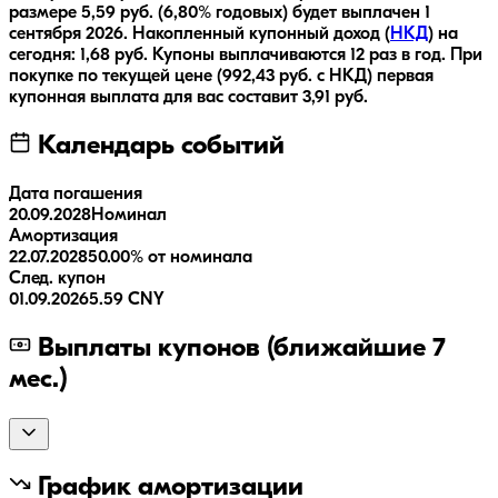
размере
5,59
руб.
(6,80% годовых)
будет выплачен
1
сентября 2026
.
Накопленный купонный доход (
НКД
) на
сегодня:
1,68
руб.
Купоны выплачиваются
12 раз
в год.
При
покупке по текущей цене (
992,43
руб. с НКД) первая
купонная выплата для вас составит
3,91
руб.
Календарь событий
Дата погашения
20.09.2028
Номинал
Амортизация
22.07.2028
50.00% от номинала
След. купон
01.09.2026
5.59 CNY
Выплаты купонов (ближайшие 7
мес.)
График амортизации