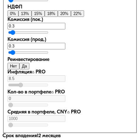
НДФЛ
0
%
13
%
15
%
18
%
20
%
22
%
Комиссия (пок.)
Комиссия (прод.)
Реинвестирование
Нет
Да
Инфляция
PRO
Кол-во в портфеле
PRO
Средняя в портфеле, CNY
PRO
Срок владения
12 месяцев