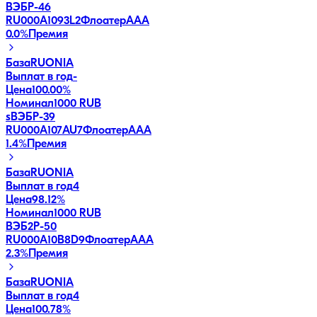
ВЭБP-46
RU000A1093L2
Флоатер
AAA
0.0
%
Премия
База
RUONIA
Выплат в год
-
Цена
100.00%
Номинал
1000 RUB
sВЭБP-39
RU000A107AU7
Флоатер
AAA
1.4
%
Премия
База
RUONIA
Выплат в год
4
Цена
98.12%
Номинал
1000 RUB
ВЭБ2Р-50
RU000A10B8D9
Флоатер
AAA
2.3
%
Премия
База
RUONIA
Выплат в год
4
Цена
100.78%