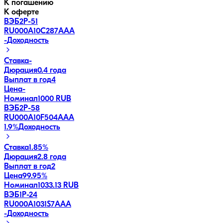
К погашению
К оферте
ВЭБ2Р-51
RU000A10C287
AAA
-
Доходность
Ставка
-
Дюрация
0.4 года
Выплат в год
4
Цена
-
Номинал
1000 RUB
ВЭБ2Р-58
RU000A10F504
AAA
1.9
%
Доходность
Ставка
1.85%
Дюрация
2.8 года
Выплат в год
2
Цена
99.95%
Номинал
1033.13 RUB
ВЭБ1P-24
RU000A1031S7
AAA
-
Доходность