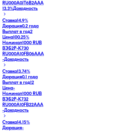
RU000A0JT6B2
AAA
13.3
%
Доходность
Ставка
14.9%
Дюрация
0.2 года
Выплат в год
2
Цена
100.25%
Номинал
1000 RUB
ВЭБ2Р-К730
RU000A10FB06
AAA
-
Доходность
Ставка
13.74%
Дюрация
0.1 года
Выплат в год
12
Цена
-
Номинал
1000 RUB
ВЭБ2Р-К732
RU000A10FB22
AAA
-
Доходность
Ставка
14.15%
Дюрация
-