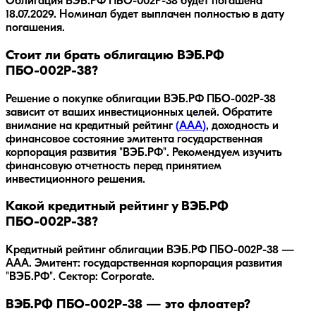
Облигация
ВЭБ.РФ ПБО-002Р-38
будет погашена
18.07.2029
.
Номинал будет выплачен полностью в дату
погашения.
Стоит ли брать облигацию ВЭБ.РФ
ПБО-002Р-38?
Решение о покупке облигации
ВЭБ.РФ ПБО-002Р-38
зависит от ваших инвестиционных целей. Обратите
внимание на кредитный рейтинг
(
AAA
)
, доходность
и
финансовое состояние эмитента
государственная
корпорация развития "ВЭБ.РФ"
. Рекомендуем изучить
финансовую отчетность перед принятием
инвестиционного решения.
Какой кредитный рейтинг у ВЭБ.РФ
ПБО-002Р-38?
Кредитный рейтинг облигации ВЭБ.РФ ПБО-002Р-38 —
AAA. Эмитент: государственная корпорация развития
"ВЭБ.РФ". Сектор: Corporate.
ВЭБ.РФ ПБО-002Р-38 — это флоатер?