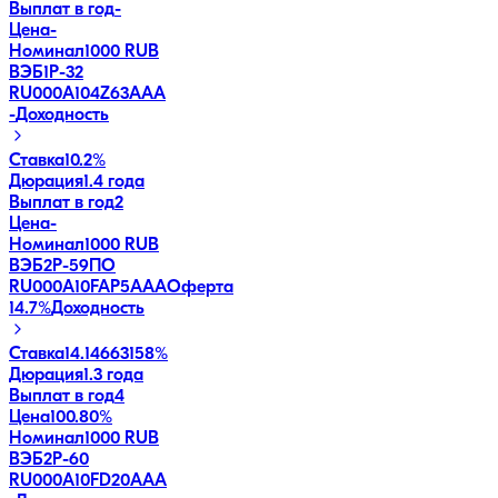
Выплат в год
-
Цена
-
Номинал
1000 RUB
ВЭБ1P-32
RU000A104Z63
AAA
-
Доходность
Ставка
10.2%
Дюрация
1.4 года
Выплат в год
2
Цена
-
Номинал
1000 RUB
ВЭБ2Р-59ПО
RU000A10FAP5
AAA
Оферта
14.7
%
Доходность
Ставка
14.14663158%
Дюрация
1.3 года
Выплат в год
4
Цена
100.80%
Номинал
1000 RUB
ВЭБ2Р-60
RU000A10FD20
AAA