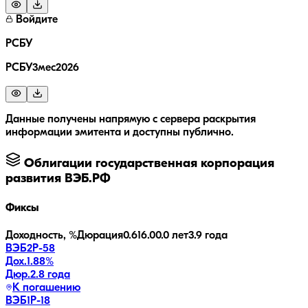
Войдите
РСБУ
РСБУ3мес2026
Данные получены напрямую с сервера раскрытия
информации эмитента и доступны публично.
Облигации
государственная корпорация
развития ВЭБ.РФ
Фиксы
Доходность, %
Дюрация
0.6
16.0
0.0 лет
3.9 года
ВЭБ2Р-58
Дох.
1.88
%
Дюр.
2.8 года
К погашению
ВЭБ1P-18