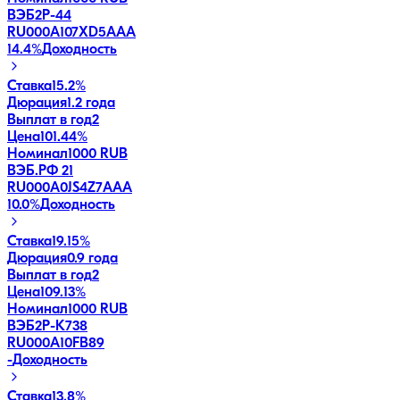
ВЭБ2Р-44
RU000A107XD5
AAA
14.4
%
Доходность
Ставка
15.2%
Дюрация
1.2 года
Выплат в год
2
Цена
101.44%
Номинал
1000 RUB
ВЭБ.РФ 21
RU000A0JS4Z7
AAA
10.0
%
Доходность
Ставка
19.15%
Дюрация
0.9 года
Выплат в год
2
Цена
109.13%
Номинал
1000 RUB
ВЭБ2Р-К738
RU000A10FB89
-
Доходность
Ставка
13.8%