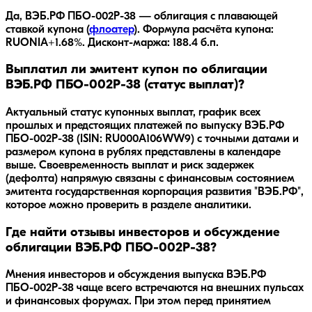
Да,
ВЭБ.РФ ПБО-002Р-38
— облигация с плавающей
ставкой купона (
флоатер
).
Формула расчёта купона:
RUONIA+1.68%.
Дисконт-маржа: 188.4 б.п.
Выплатил ли эмитент купон по облигации
ВЭБ.РФ ПБО-002Р-38 (статус выплат)?
Актуальный статус купонных выплат, график всех
прошлых и предстоящих платежей по выпуску ВЭБ.РФ
ПБО-002Р-38 (ISIN: RU000A106WW9) с точными датами и
размером купона в рублях представлены в календаре
выше. Своевременность выплат и риск задержек
(дефолта) напрямую связаны с финансовым состоянием
эмитента государственная корпорация развития "ВЭБ.РФ",
которое можно проверить в разделе аналитики.
Где найти отзывы инвесторов и обсуждение
облигации ВЭБ.РФ ПБО-002Р-38?
Мнения инвесторов и обсуждения выпуска
ВЭБ.РФ
ПБО-002Р-38
чаще всего встречаются на внешних пульсах
и финансовых форумах. При этом перед принятием