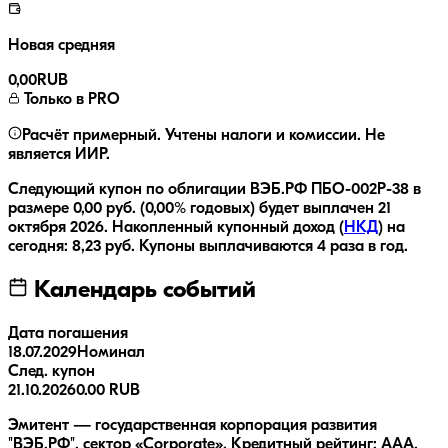
Новая средняя
0,00
RUB
Только в PRO
Расчёт примерный. Учтены налоги и комиссии. Не
является ИИР.
Следующий купон по облигации
ВЭБ.РФ ПБО-002Р-38
в
размере
0,00
руб.
(0,00% годовых)
будет выплачен
21
октября 2026
.
Накопленный купонный доход (
НКД
) на
сегодня:
8,23
руб.
Купоны выплачиваются
4 раза
в год.
Календарь событий
Дата погашения
18.07.2029
Номинал
След. купон
21.10.2026
0.00 RUB
Эмитент — государственная корпорация развития
"ВЭБ.РФ", сектор «Corporate». Кредитный рейтинг: AAA.