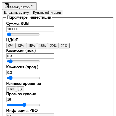
Калькулятор
Вложить сумму
Купить облигации
Параметры инвестиции
Сумма, RUB
НДФЛ
0
%
13
%
15
%
18
%
20
%
22
%
Комиссия (пок.)
Комиссия (прод.)
Реинвестирование
Нет
Да
Прогноз купона
Инфляция
PRO