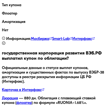
Тип купона
Флоатер
Амортизация
Нет
Информация:
Мосбиржа
Smart-Lab
Интерфакс
государственная корпорация развития ВЭБ.РФ
выплатил купон по облигации?
Официальные данные о статусе выплат купонов,
амортизации и существенных фактах по выпуску
ВЭБP-38
доступны в реестре раскрытия информации ЦБ РФ
(Интерфакс).
Карточка в Интерфакс
Дюрация
—
880
дн.
Облигация с плавающей ставкой
купона (
флоатер
)
по формуле «RUONIA+1.68%»
.