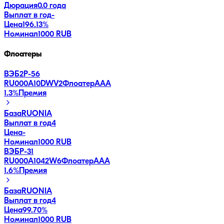
Дюрация
0.0 года
Выплат в год
-
Цена
196.13%
Номинал
1000 RUB
Флоатеры
ВЭБ2Р-56
RU000A10DWV2
Флоатер
AAA
1.3
%
Премия
База
RUONIA
Выплат в год
4
Цена
-
Номинал
1000 RUB
ВЭБP-31
RU000A1042W6
Флоатер
AAA
1.6
%
Премия
База
RUONIA
Выплат в год
4
Цена
99.70%
Номинал
1000 RUB