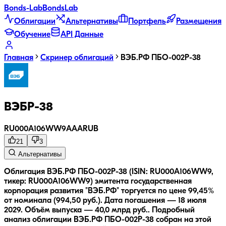
Bonds
-Lab
Bonds
Lab
Облигации
Альтернативы
Портфель
Размещения
Обучение
API Данные
Главная
Скринер облигаций
ВЭБ.РФ ПБО-002Р-38
ВЭБP-38
RU000A106WW9
AAA
RUB
21
3
Альтернативы
Облигация ВЭБ.РФ ПБО-002Р-38 (ISIN: RU000A106WW9,
тикер: RU000A106WW9) эмитента государственная
корпорация развития "ВЭБ.РФ" торгуется по цене 99,45%
от номинала (994,50 руб.).
Дата погашения — 18 июля
2029.
Объём выпуска — 40,0 млрд руб..
Подробный
анализ облигации
ВЭБ.РФ ПБО-002Р-38
собран на этой