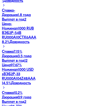
-
Доходность
Ставка
-
Дюрация
1.8 года
Выплат в год
2
Цена
-
Номинал
1000 RUB
ВЭБ2Р-54В
RU000A10CTX6
AAA
8.2
%
Доходность
Ставка
7.15%
Дюрация
3.5 года
Выплат в год
12
Цена
97.67%
Номинал
1000 USD
sВЭБ2P-33
RU000A104Z48
AAA
14.5
%
Доходность
Ставка
10.2%
Дюрация
0.9 года
Выплат в год
2