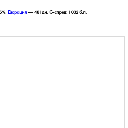
5
%.
Дюрация
—
481
дн.
G-спред:
1 032
б.п.