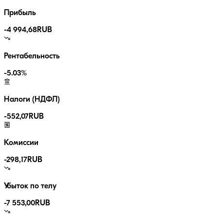
Прибыль
-4 994,68
RUB
Рентабельность
-5.03
%
Налоги (НДФЛ)
-
552,07
RUB
Комиссии
-
298,17
RUB
Убыток по телу
-7 553,00
RUB