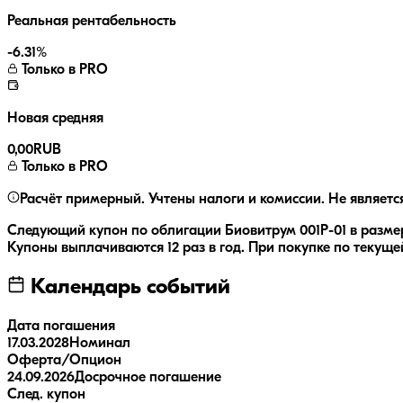
Реальная рентабельность
-6.31
%
Только в PRO
Новая средняя
0,00
RUB
Только в PRO
Расчёт примерный. Учтены налоги и комиссии. Не являетс
Следующий купон по облигации
Биовитрум 001Р-01
в разме
Купоны выплачиваются
12 раз
в год.
При покупке по текущей
Календарь событий
Дата погашения
17.03.2028
Номинал
Оферта/Опцион
24.09.2026
Досрочное погашение
След. купон