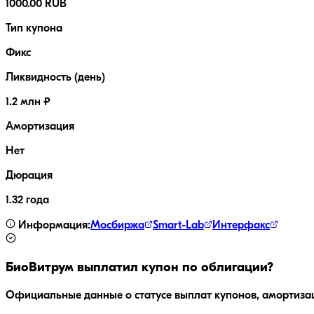
1000.00 RUB
Тип купона
Фикс
Ликвидность (день)
1.2 млн ₽
Амортизация
Нет
Дюрация
1.32 года
Информация:
Мосбиржа
Smart-Lab
Интерфакс
БиоВитрум
выплатил купон по облигации?
Официальные данные о статусе выплат купонов, амортиза