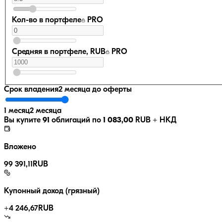
Кол-во в портфеле
PRO
Средняя в портфеле, RUB
PRO
Срок владения
2 месяца
до оферты
1 месяц
2 месяца
Вы купите
91
облигаций по
1 083,00
RUB
+ НКД
Вложено
99 391,11
RUB
Купонный доход (грязный)
+
4 246,67
RUB