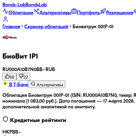
Bonds
-Lab
Bonds
Lab
Облигации
Альтернативы
Портфель
Размещения
Главная
Скринер облигаций
Биовитрум 001Р-01
БиоВит 1Р1
RU000A10B7N0
BB+
RUB
69
22
В Т-Банк
Альтернативы
Облигация Биовитрум 001Р-01 (ISIN: RU000A10B7N0, тикер:
номинала (1 083,00 руб.).
Дата погашения — 17 марта 2028.
дополнительной аналитикой по эмитенту.
Кредитные рейтинги
НКР
BB+