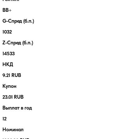
BB+
G-Спред (б.п.)
1032
Z-Спред (б.п.)
14533
НКД
9.21 RUB
Купон
23.01 RUB
Выплат в год
12
Номинал