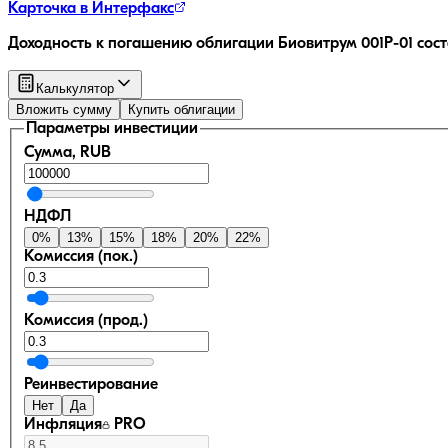
Карточка в Интерфакс
Доходность к погашению облигации
Биовитрум 001Р-01
сост
Калькулятор
Вложить сумму
Купить облигации
Параметры инвестиции
Сумма, RUB
НДФЛ
0
%
13
%
15
%
18
%
20
%
22
%
Комиссия (пок.)
Комиссия (прод.)
Реинвестирование
Нет
Да
Инфляция
PRO