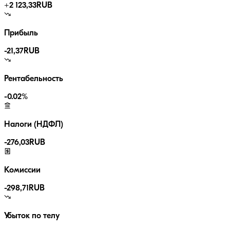
+
2 123,33
RUB
Прибыль
-21,37
RUB
Рентабельность
-0.02
%
Налоги (НДФЛ)
-
276,03
RUB
Комиссии
-
298,71
RUB
Убыток по телу