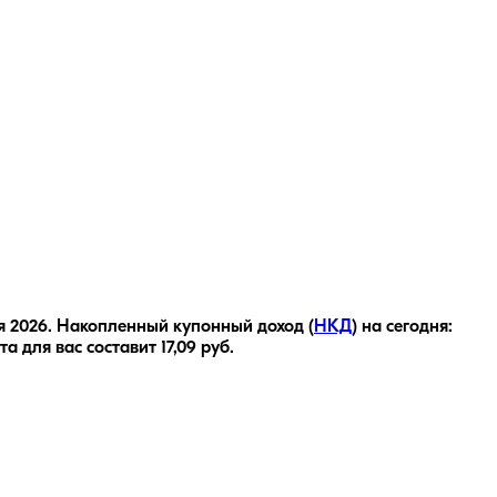
я 2026
.
Накопленный купонный доход (
НКД
) на сегодня:
та для вас составит
17,09
руб.