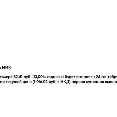
я ИИР.
азмере
32,41
руб.
(13,00% годовых)
будет выплачен
24 сентябр
по текущей цене (
1 016,02
руб. с НКД) первая купонная выпла