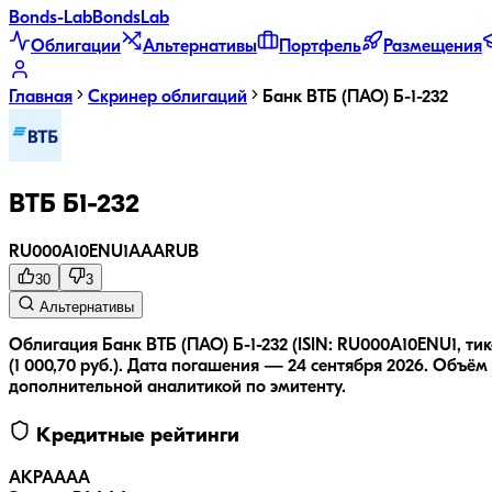
Bonds
-Lab
Bonds
Lab
Облигации
Альтернативы
Портфель
Размещения
Главная
Скринер облигаций
Банк ВТБ (ПАО) Б-1-232
ВТБ Б1-232
RU000A10ENU1
AAA
RUB
30
3
Альтернативы
Облигация Банк ВТБ (ПАО) Б-1-232 (ISIN: RU000A10ENU1, ти
(1 000,70 руб.).
Дата погашения — 24 сентября 2026.
Объём 
дополнительной аналитикой по эмитенту.
Кредитные рейтинги
АКРА
AAA