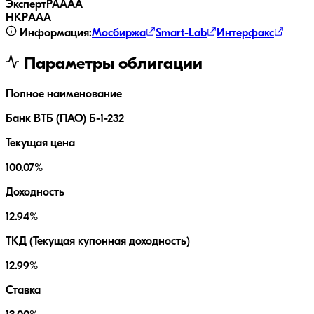
ЭкспертРА
AAA
НКР
AAA
Информация:
Мосбиржа
Smart-Lab
Интерфакс
Параметры облигации
Полное наименование
Банк ВТБ (ПАО) Б-1-232
Текущая цена
100.07%
Доходность
12.94%
ТКД (Текущая купонная доходность)
12.99%
Ставка