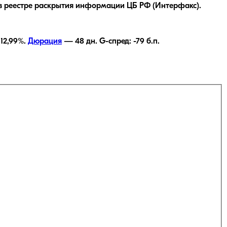
в реестре раскрытия информации ЦБ РФ (Интерфакс).
—
12,99
%.
Дюрация
—
48
дн.
G-спред:
-79
б.п.