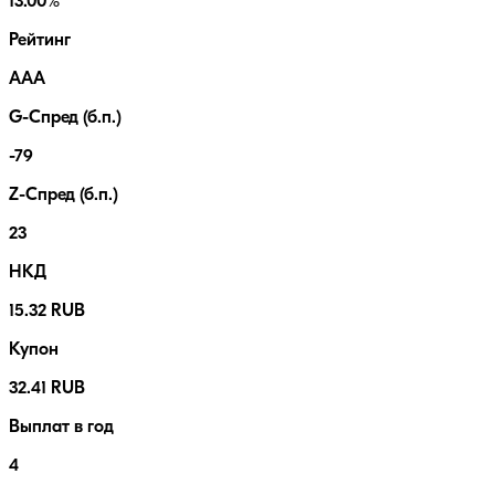
13.00%
Рейтинг
AAA
G-Спред (б.п.)
-79
Z-Спред (б.п.)
23
НКД
15.32 RUB
Купон
32.41 RUB
Выплат в год
4