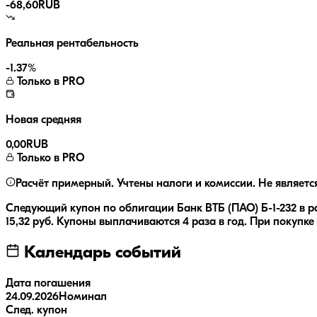
-68,60
RUB
Реальная рентабельность
-1.37
%
Только в PRO
Новая средняя
0,00
RUB
Только в PRO
Расчёт примерный. Учтены налоги и комиссии. Не являетс
Следующий купон по облигации
Банк ВТБ (ПАО) Б-1-232
в р
15,32
руб.
Купоны выплачиваются
4 раза
в год.
При покупке 
Календарь событий
Дата погашения
24.09.2026
Номинал
След. купон