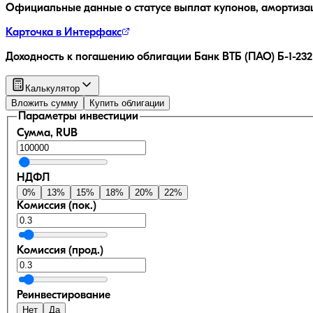
Официальные данные о статусе выплат купонов, амортиза
Карточка в Интерфакс
Доходность к погашению облигации
Банк ВТБ (ПАО) Б-1-232
Калькулятор
Вложить сумму
Купить облигации
Параметры инвестиции
Сумма, RUB
НДФЛ
0
%
13
%
15
%
18
%
20
%
22
%
Комиссия (пок.)
Комиссия (прод.)
Реинвестирование
Нет
Да