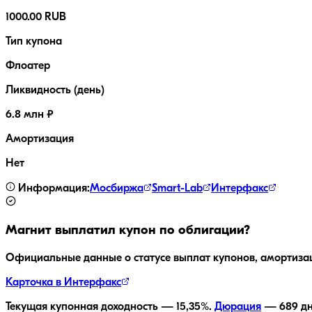
1000.00 RUB
Тип купона
Флоатер
Ликвидность (день)
6.8 млн ₽
Амортизация
Нет
Информация:
Мосбиржа
Smart-Lab
Интерфакс
Магнит
выплатил купон по облигации?
Официальные данные о статусе выплат купонов, амортиза
Карточка в Интерфакс
Текущая купонная доходность —
15,35
%.
Дюрация
—
689
дн