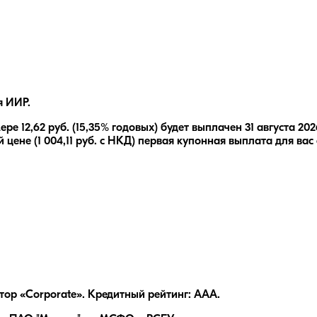
я ИИР.
мере
12,62
руб.
(15,35% годовых)
будет выплачен
31 августа 202
 цене (
1 004,11
руб. с НКД) первая купонная выплата для вас
ор «Corporate». Кредитный рейтинг: AAA.