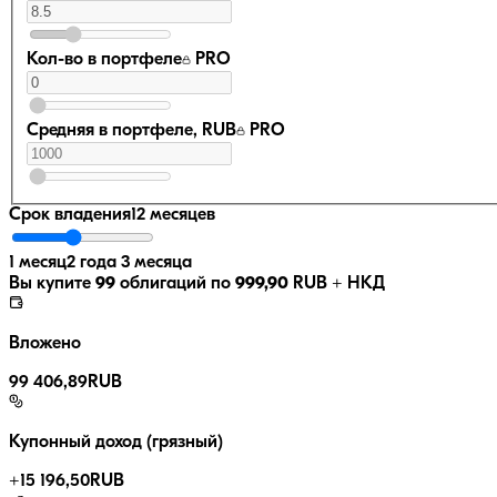
Кол-во в портфеле
PRO
Средняя в портфеле, RUB
PRO
Срок владения
12 месяцев
1 месяц
2 года 3 месяца
Вы купите
99
облигаций по
999,90
RUB
+ НКД
Вложено
99 406,89
RUB
Купонный доход (грязный)
+
15 196,50
RUB