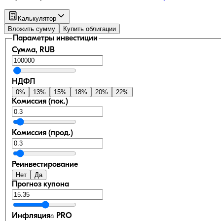
Калькулятор
Вложить сумму
Купить облигации
Параметры инвестиции
Сумма, RUB
НДФЛ
0
%
13
%
15
%
18
%
20
%
22
%
Комиссия (пок.)
Комиссия (прод.)
Реинвестирование
Нет
Да
Прогноз купона
Инфляция
PRO