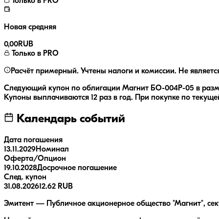
Только в PRO
Новая средняя
0,00
RUB
Только в PRO
Расчёт примерный. Учтены налоги и комиссии. Не являетс
Следующий купон по облигации
Магнит БО-004Р-05
в раз
Купоны выплачиваются
12 раз
в год.
При покупке по текущей
Календарь событий
Дата погашения
13.11.2029
Номинал
Оферта/Опцион
19.10.2028
Досрочное погашение
След. купон
31.08.2026
12.62 RUB
Эмитент — Публичное акционерное общество "Магнит", сект