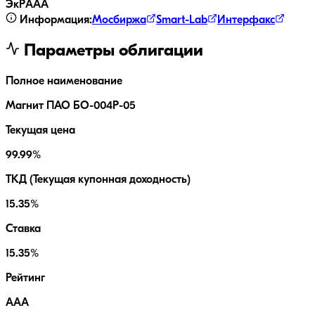
ЭкР
AAA
Информация:
Мосбиржа
Smart-Lab
Интерфакс
Параметры облигации
Полное наименование
Магнит ПАО БО-004Р-05
Текущая цена
99.99%
ТКД (Текущая купонная доходность)
15.35%
Ставка
15.35%
Рейтинг
AAA