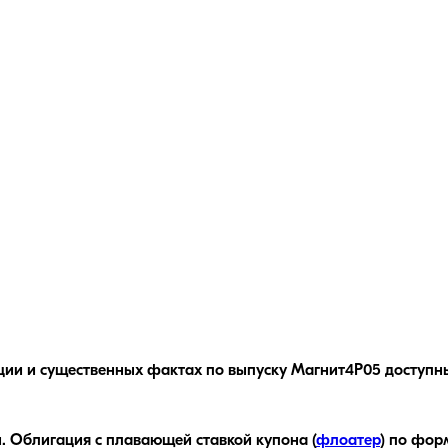
ции и существенных фактах по выпуску
Магнит4P05
доступны
.
Облигация с плавающей ставкой купона (
флоатер
)
по форм