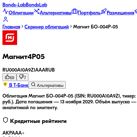
Bonds
-Lab
Bonds
Lab
Облигации
Альтернативы
Портфель
Размещения
Главная
Скринер облигаций
Магнит БО-004Р-05
Магнит4P05
RU000A10A9Z1
AAA
RUB
69
7
В Т-Банк
Альтернативы
Облигация Магнит БО-004Р-05 (ISIN: RU000A10A9Z1, тикер:
руб.).
Дата погашения — 13 ноября 2029.
Объём выпуска — 1
аналитикой по эмитенту.
Кредитные рейтинги
АКРА
AA+