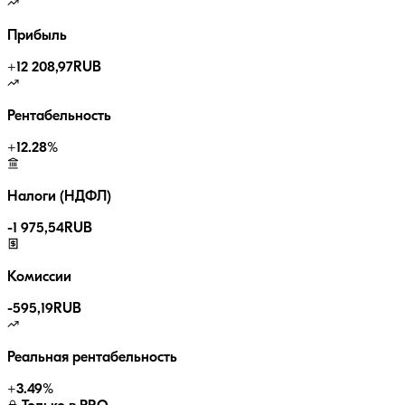
Прибыль
+
12 208,97
RUB
Рентабельность
+
12.28
%
Налоги (НДФЛ)
-
1 975,54
RUB
Комиссии
-
595,19
RUB
Реальная рентабельность
+
3.49
%