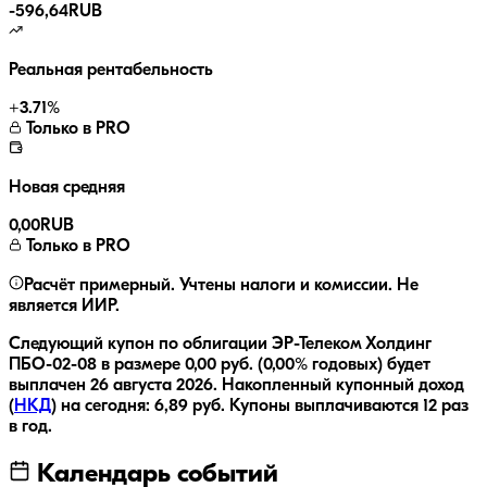
-
596,64
RUB
Реальная рентабельность
+
3.71
%
Только в PRO
Новая средняя
0,00
RUB
Только в PRO
Расчёт примерный. Учтены налоги и комиссии. Не
является ИИР.
Следующий купон по облигации
ЭР-Телеком Холдинг
ПБО-02-08
в размере
0,00
руб.
(0,00% годовых)
будет
выплачен
26 августа 2026
.
Накопленный купонный доход
(
НКД
) на сегодня:
6,89
руб.
Купоны выплачиваются
12 раз
в год.
Календарь событий