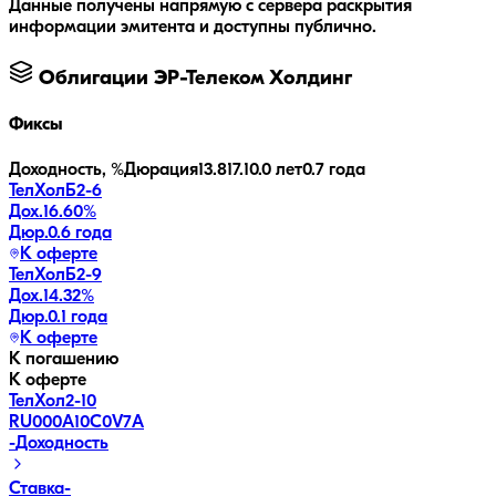
Данные получены напрямую с сервера раскрытия
информации эмитента и доступны публично.
Облигации
ЭР-Телеком Холдинг
Фиксы
Доходность, %
Дюрация
13.8
17.1
0.0 лет
0.7 года
ТелХолБ2-6
Дох.
16.60
%
Дюр.
0.6 года
К оферте
ТелХолБ2-9
Дох.
14.32
%
Дюр.
0.1 года
К оферте
К погашению
К оферте
ТелХол2-10
RU000A10C0V7
A
-
Доходность
Ставка
-