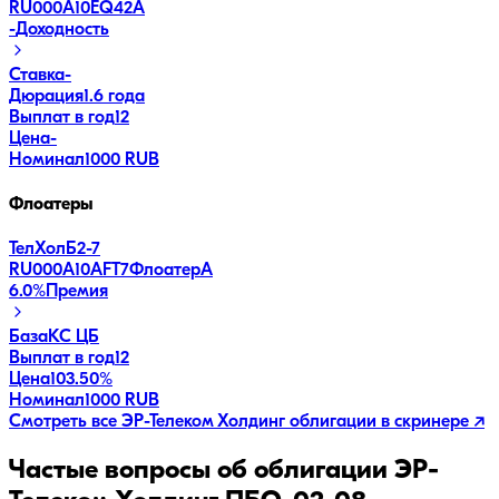
RU000A10EQ42
A
-
Доходность
Ставка
-
Дюрация
1.6 года
Выплат в год
12
Цена
-
Номинал
1000 RUB
Флоатеры
ТелХолБ2-7
RU000A10AFT7
Флоатер
A
6.0
%
Премия
База
КС ЦБ
Выплат в год
12
Цена
103.50%
Номинал
1000 RUB
Смотреть все
ЭР-Телеком Холдинг
облигации в скринере ↗
Частые вопросы об облигации
ЭР-