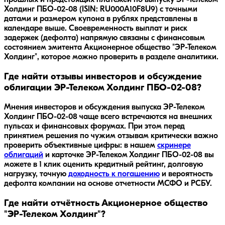
Холдинг ПБО-02-08 (ISIN: RU000A10F8U9) с точными
датами и размером купона в рублях представлены в
календаре выше. Своевременность выплат и риск
задержек (дефолта) напрямую связаны с финансовым
состоянием эмитента Акционерное общество "ЭР-Телеком
Холдинг", которое можно проверить в разделе аналитики.
Где найти отзывы инвесторов и обсуждение
облигации ЭР-Телеком Холдинг ПБО-02-08?
Мнения инвесторов и обсуждения выпуска
ЭР-Телеком
Холдинг ПБО-02-08
чаще всего встречаются на внешних
пульсах и финансовых форумах. При этом перед
принятием решения по чужим отзывам критически важно
проверить объективные цифры: в нашем
скринере
облигаций
и карточке
ЭР-Телеком Холдинг ПБО-02-08
вы
можете в 1 клик оценить кредитный рейтинг, долговую
нагрузку, точную
доходность к погашению
и вероятность
дефолта компании на основе отчетности МСФО и РСБУ.
Где найти отчётность Акционерное общество
"ЭР-Телеком Холдинг"?