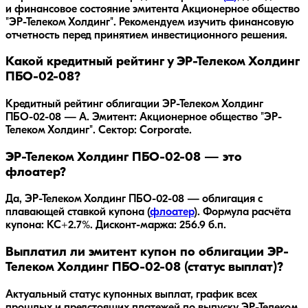
и финансовое состояние эмитента
Акционерное общество
"ЭР-Телеком Холдинг"
. Рекомендуем изучить финансовую
отчетность перед принятием инвестиционного решения.
Какой кредитный рейтинг у ЭР-Телеком Холдинг
ПБО-02-08?
Кредитный рейтинг облигации ЭР-Телеком Холдинг
ПБО-02-08 — A. Эмитент: Акционерное общество "ЭР-
Телеком Холдинг". Сектор: Corporate.
ЭР-Телеком Холдинг ПБО-02-08 — это
флоатер?
Да,
ЭР-Телеком Холдинг ПБО-02-08
— облигация с
плавающей ставкой купона (
флоатер
).
Формула расчёта
купона: КС+2.7%.
Дисконт-маржа: 256.9 б.п.
Выплатил ли эмитент купон по облигации ЭР-
Телеком Холдинг ПБО-02-08 (статус выплат)?
Актуальный статус купонных выплат, график всех
прошлых и предстоящих платежей по выпуску ЭР-Телеком