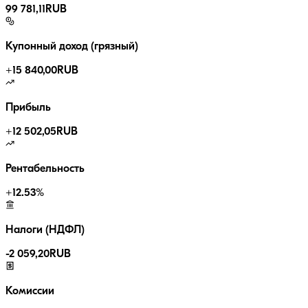
99 781,11
RUB
Купонный доход (грязный)
+
15 840,00
RUB
Прибыль
+
12 502,05
RUB
Рентабельность
+
12.53
%
Налоги (НДФЛ)
-
2 059,20
RUB
Комиссии