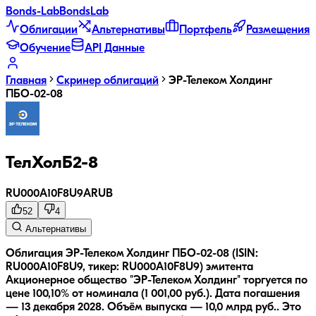
Bonds
-Lab
Bonds
Lab
Облигации
Альтернативы
Портфель
Размещения
Обучение
API Данные
Главная
Скринер облигаций
ЭР-Телеком Холдинг
ПБО-02-08
ТелХолБ2-8
RU000A10F8U9
A
RUB
52
4
Альтернативы
Облигация ЭР-Телеком Холдинг ПБО-02-08 (ISIN:
RU000A10F8U9, тикер: RU000A10F8U9) эмитента
Акционерное общество "ЭР-Телеком Холдинг" торгуется по
цене 100,10% от номинала (1 001,00 руб.).
Дата погашения
— 13 декабря 2028.
Объём выпуска — 10,0 млрд руб..
Это