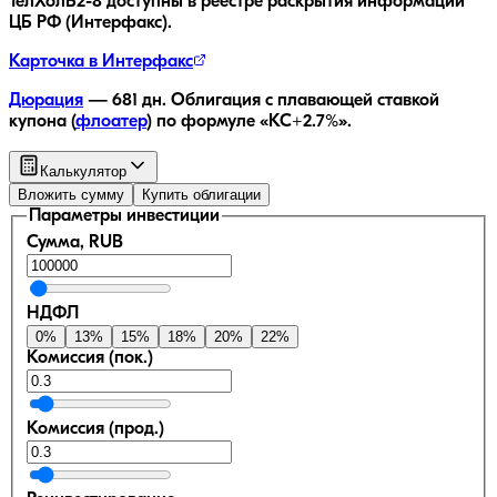
ТелХолБ2-8
доступны в реестре раскрытия информации
ЦБ РФ (Интерфакс).
Карточка в Интерфакс
Дюрация
—
681
дн.
Облигация с плавающей ставкой
купона (
флоатер
)
по формуле «КС+2.7%»
.
Калькулятор
Вложить сумму
Купить облигации
Параметры инвестиции
Сумма, RUB
НДФЛ
0
%
13
%
15
%
18
%
20
%
22
%
Комиссия (пок.)
Комиссия (прод.)